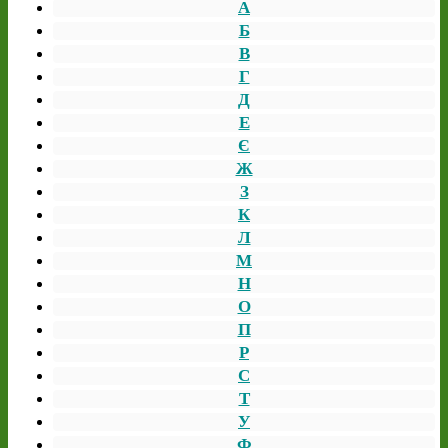
А
Б
В
Г
Д
Е
Є
Ж
З
К
Л
М
Н
О
П
Р
С
Т
У
Ф