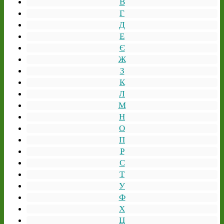
В
Г
Д
Е
Є
Ж
З
К
Л
М
Н
О
П
Р
С
Т
У
Ф
Х
Ц