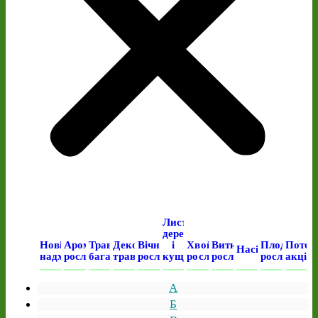
Листяні
дерева
Нові
Ароматичні
Трав’янисті
Декоративні
Вічнозелені
і
Хвойні
Виткі
Плодові
Поточ
Насіння
надходження
рослини
багаторічні
трави
рослини
кущі
рослини
рослини
рослини
акція
А
Б