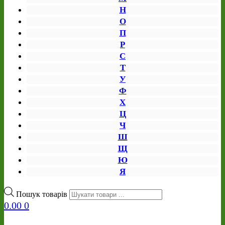
Н
О
П
Р
С
Т
У
Ф
Х
Ц
Ч
Ш
Щ
Ю
Я
Пошук товарів
0.00
0