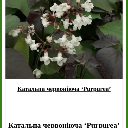
Катальпа червоніюча ‘Purpurea’
Катальпа червоніюча ‘Purpurea’