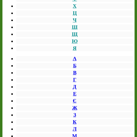
Х
Ц
Ч
Ш
Щ
Ю
Я
А
Б
В
Г
Д
Е
Є
Ж
З
К
Л
М