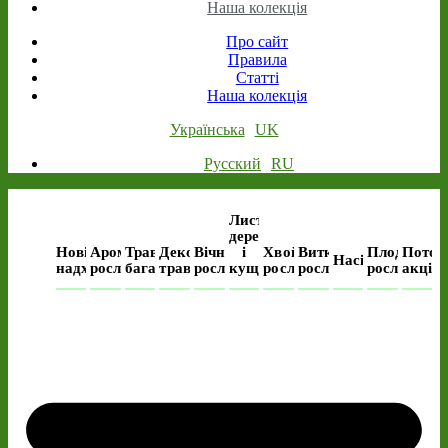
Наша колекція
Про сайт
Правила
Статті
Наша колекція
Українська
UK
Русский
RU
Листяні
дерева
Нові
Ароматичні
Трав’янисті
Декоративні
Вічнозелені
і
Хвойні
Виткі
Плодові
Поточ
Насіння
надходження
рослини
багаторічні
трави
рослини
кущі
рослини
рослини
рослини
акція