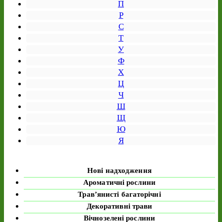
П
Р
С
Т
У
Ф
Х
Ц
Ч
Ш
Щ
Ю
Я
Нові надходження
Ароматичні рослини
Трав’янисті багаторічні
Декоративні трави
Вічнозелені рослини