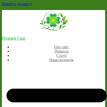
Перейти до вмісту
Новий Сад
Про сайт
Правила
Статті
Наша колекція