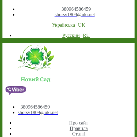
+380964586459
shorsv1809@ukr.net
Українська
UK
Русский
RU
Новий Сад
+380964586459
shorsv1809@ukr.net
Про сайт
Правила
Статті