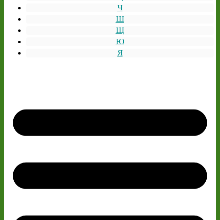
Ч
Ш
Щ
Ю
Я