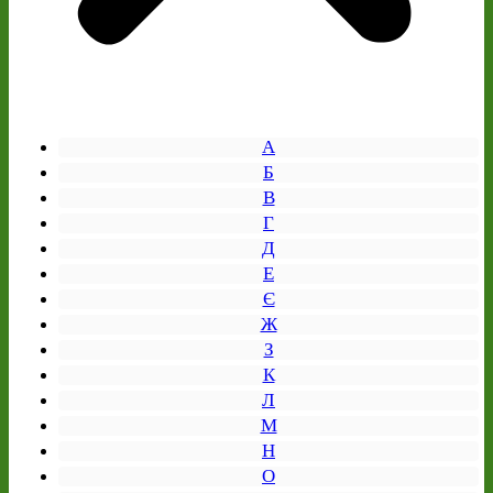
А
Б
В
Г
Д
Е
Є
Ж
З
К
Л
М
Н
О