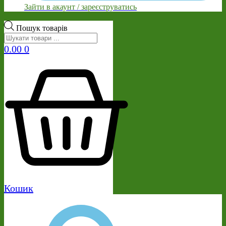
Зайти в акаунт / зареєструватись
Пошук товарів
0.00
0
Кошик