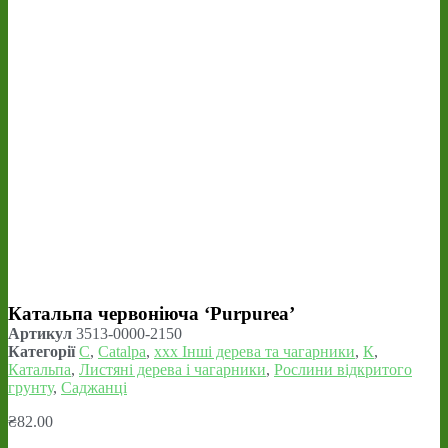
Катальпа червоніюча ‘Purpurea’
Артикул
3513-0000-2150
Категорії
C
,
Catalpa
,
xxx Інші дерева та чагарники
,
К
,
Катальпа
,
Листяні дерева і чагарники
,
Рослини відкритого
грунту
,
Саджанці
₴
82.00