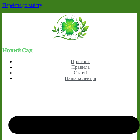
Перейти до вмісту
Новий Сад
Про сайт
Правила
Статті
Наша колекція