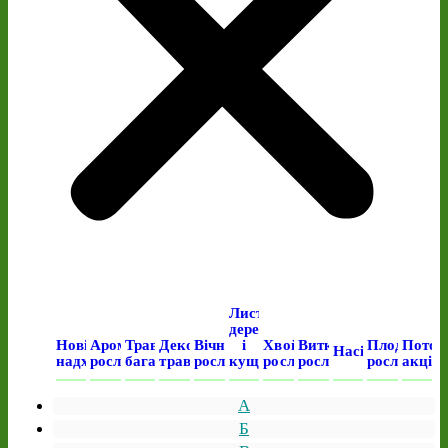
Листяні
дерева
Нові
Ароматичні
Трав’янисті
Декоративні
Вічнозелені
і
Хвойні
Виткі
Плодові
Поточ
Насіння
надходження
рослини
багаторічні
трави
рослини
кущі
рослини
рослини
рослини
акція
А
Б