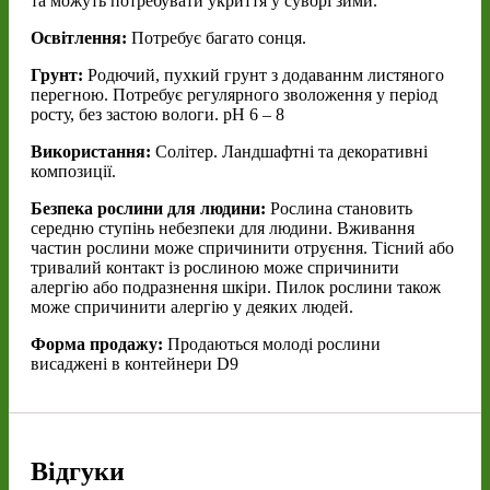
та можуть потребувати укриття у суворі зими.
Освітлення:
Потребує багато сонця.
Грунт:
Родючий, пухкий грунт з додаваннм листяного
перегною. Потребує регулярного зволоження у період
росту, без застою вологи. pH 6 – 8
Використання:
Солітер. Ландшафтні та декоративні
композиції.
Безпека рослини для людини:
Рослина становить
середню ступінь небезпеки для людини. Вживання
частин рослини може спричинити отруєння. Тісний або
тривалий контакт із рослиною може спричинити
алергію або подразнення шкіри. Пилок рослини також
може спричинити алергію у деяких людей.
Форма продажу:
Продаються молоді рослини
висаджені в контейнери D9
Відгуки