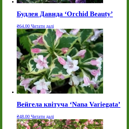
Будлея Давида ‘Orchid Beauty’
₴
64.00
Читати далі
Вейгела квітуча ‘Nana Variegata’
₴
48.00
Читати далі