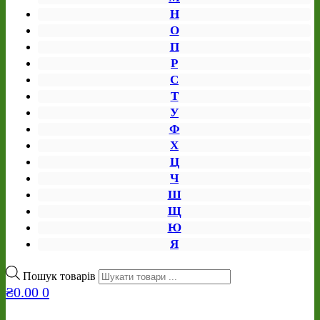
Н
О
П
Р
С
Т
У
Ф
Х
Ц
Ч
Ш
Щ
Ю
Я
Пошук товарів
₴
0.00
0