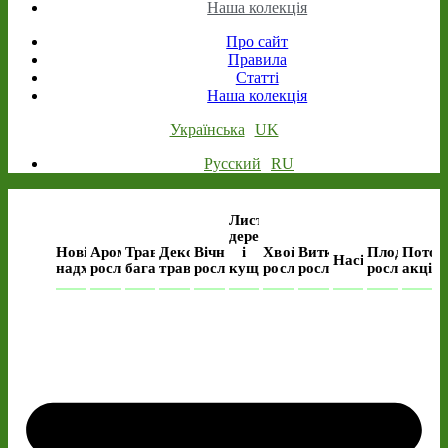
Наша колекція
Про сайт
Правила
Статті
Наша колекція
Українська
UK
Русский
RU
Листяні
дерева
Нові
Ароматичні
Трав’янисті
Декоративні
Вічнозелені
і
Хвойні
Виткі
Плодові
Поточ
Насіння
надходження
рослини
багаторічні
трави
рослини
кущі
рослини
рослини
рослини
акція