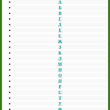
А
Б
В
Г
Д
Е
Є
Ж
З
К
Л
М
Н
О
П
Р
С
Т
У
Ф