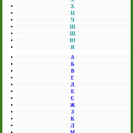
Х
Ц
Ч
Ш
Щ
Ю
Я
А
Б
В
Г
Д
Е
Є
Ж
З
К
Л
М