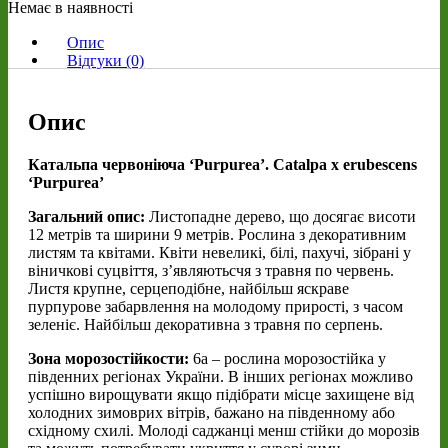
Немає в наявності
Опис
Відгуки (0)
Опис
Катальпа червоніюча ‘Purpurea’. Catalpa x erubescens
‘Purpurea’
Загальний опис:
Листопадне дерево, що досягає висоти
12 метрів та ширини 9 метрів. Рослина з декоративним
листям та квітами. Квіти невеликі, білі, пахучі, зібрані у
віничкові суцвіття, з’являютьсчя з травня по червень.
Листя крупне, серцеподібне, найбільш яскраве
пурпурове забарвлення на молодому прирості, з часом
зеленіє. Найбільш декоративна з травня по серпень.
Зона морозостійкости:
6а – рослина морозостійка у
південних регіонах України. В інших регіонах можливо
успішно вирощувати якщо підібрати місце захищене від
холодних зимоврих вітрів, бажано на південному або
східному схилі. Молоді саджанці менш стійки до морозів