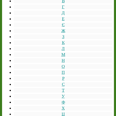
В
Г
Д
Е
Є
Ж
З
К
Л
М
Н
О
П
Р
С
Т
У
Ф
Х
Ц