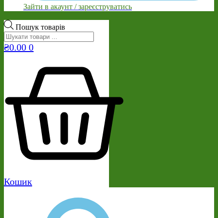
Зайти в акаунт / зареєструватись
Пошук товарів
₴
0.00
0
Кошик