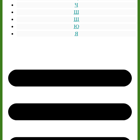
Ч
Ш
Щ
Ю
Я