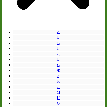
А
Б
В
Г
Д
Е
Є
Ж
З
К
Л
М
Н
О