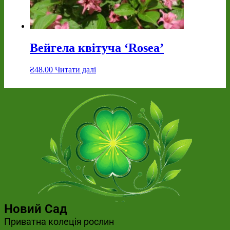
Вейгела квітуча ‘Rosea’
₴
48.00
Читати далі
Новий Сад
Приватна колеція рослин