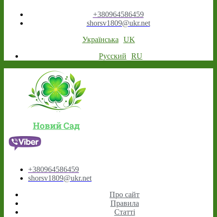
+380964586459
shorsv1809@ukr.net
Українська
UK
Русский
RU
Новий Сад
+380964586459
shorsv1809@ukr.net
Про сайт
Правила
Статті