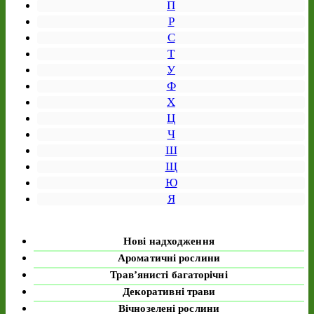
П
Р
С
Т
У
Ф
Х
Ц
Ч
Ш
Щ
Ю
Я
Нові надходження
Ароматичні рослини
Трав’янисті багаторічні
Декоративні трави
Вічнозелені рослини