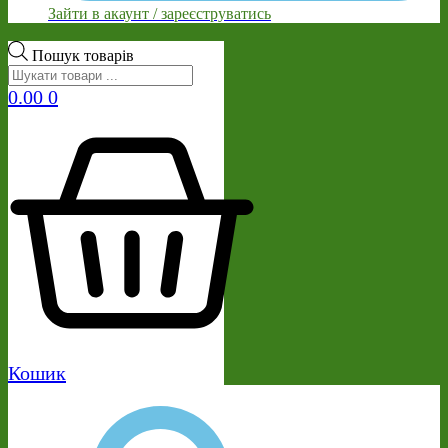
Зайти в акаунт / зареєструватись
Пошук товарів
0.00
0
Кошик