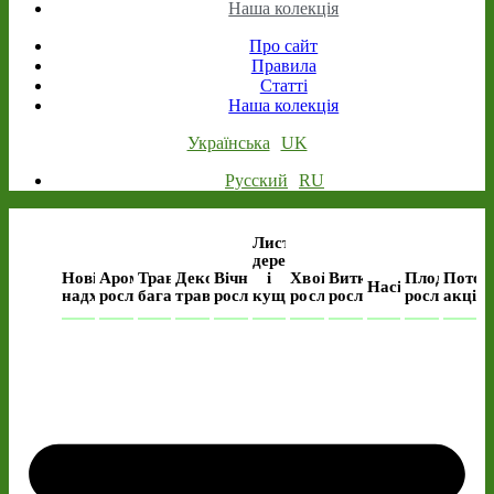
Наша колекція
Про сайт
Правила
Статті
Наша колекція
Українська
UK
Русский
RU
Листяні
дерева
Нові
Ароматичні
Трав’янисті
Декоративні
Вічнозелені
і
Хвойні
Виткі
Плодові
Поточ
Насіння
надходження
рослини
багаторічні
трави
рослини
кущі
рослини
рослини
рослини
акція