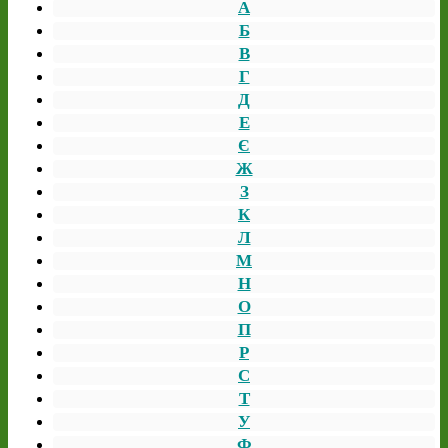
А
Б
В
Г
Д
Е
Є
Ж
З
К
Л
М
Н
О
П
Р
С
Т
У
Ф