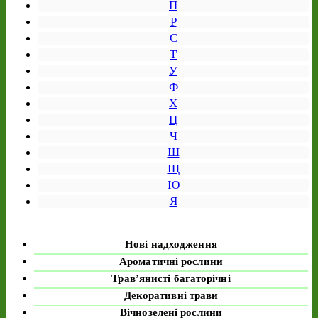
П
Р
С
Т
У
Ф
Х
Ц
Ч
Ш
Щ
Ю
Я
Нові надходження
Ароматичні рослини
Трав’янисті багаторічні
Декоративні трави
Вічнозелені рослини