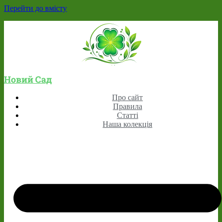
Перейти до вмісту
Новий Сад
Про сайт
Правила
Статті
Наша колекція