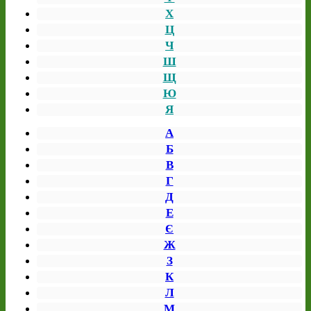
Х
Ц
Ч
Ш
Щ
Ю
Я
А
Б
В
Г
Д
Е
Є
Ж
З
К
Л
М