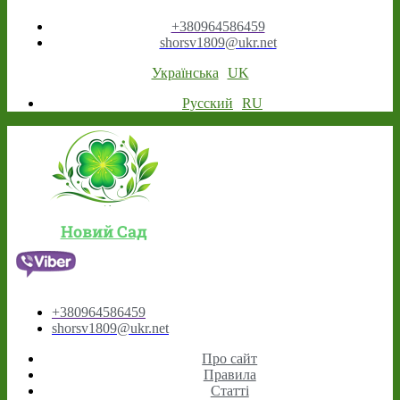
+380964586459
shorsv1809@ukr.net
Українська
UK
Русский
RU
Новий Сад
+380964586459
shorsv1809@ukr.net
Про сайт
Правила
Статті