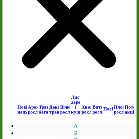
Листяні
дерева
Нові
Ароматичні
Трав’янисті
Декоративні
Вічнозелені
і
Хвойні
Виткі
Плодові
Поточ
Насіння
надходження
рослини
багаторічні
трави
рослини
кущі
рослини
рослини
рослини
акція
А
Б