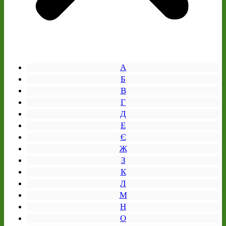
А
Б
В
Г
Д
Е
Є
Ж
З
К
Л
М
Н
О