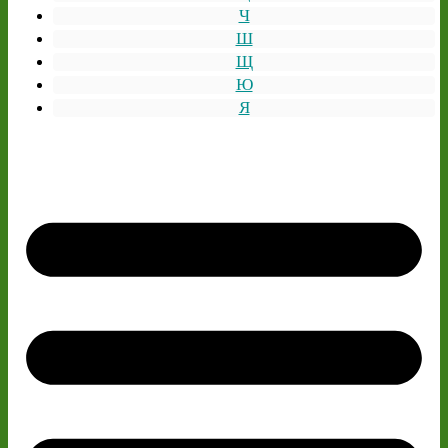
Ч
Ш
Щ
Ю
Я