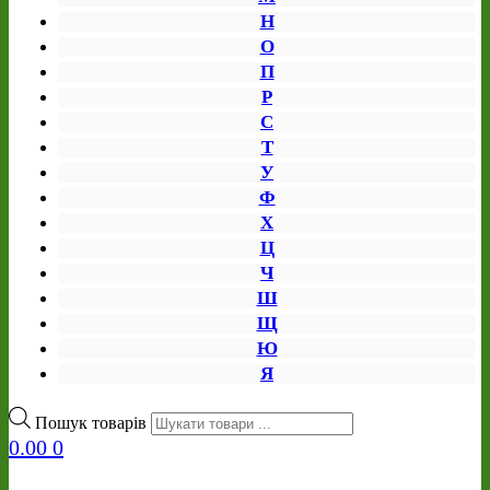
Н
О
П
Р
С
Т
У
Ф
Х
Ц
Ч
Ш
Щ
Ю
Я
Пошук товарів
0.00
0