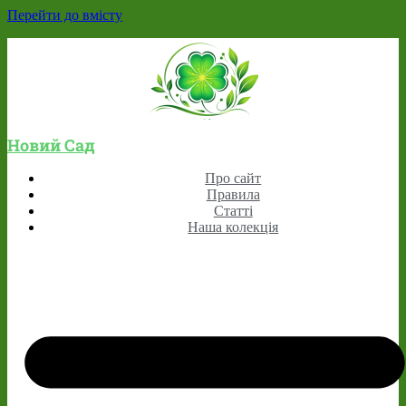
Перейти до вмісту
Новий Сад
Про сайт
Правила
Статті
Наша колекція