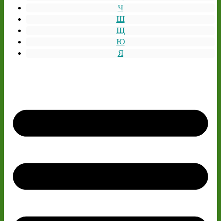
Ч
Ш
Щ
Ю
Я