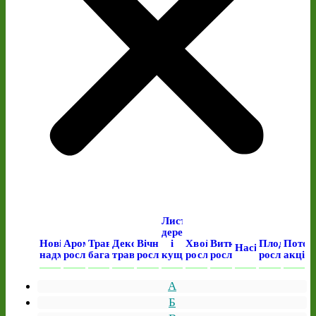
Листяні
дерева
Нові
Ароматичні
Трав’янисті
Декоративні
Вічнозелені
і
Хвойні
Виткі
Плодові
Поточ
Насіння
надходження
рослини
багаторічні
трави
рослини
кущі
рослини
рослини
рослини
акція
А
Б