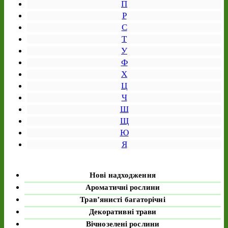
П
Р
С
Т
У
Ф
Х
Ц
Ч
Ш
Щ
Ю
Я
Нові надходження
Ароматичні рослини
Трав’янисті багаторічні
Декоративні трави
Вічнозелені рослини