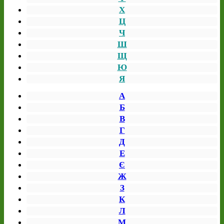
Х
Ц
Ч
Ш
Щ
Ю
Я
А
Б
В
Г
Д
Е
Є
Ж
З
К
Л
М