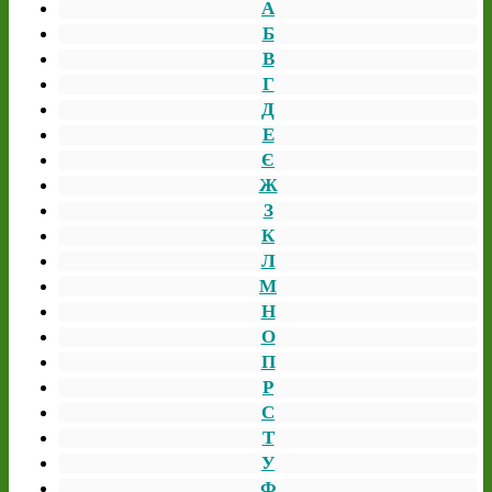
А
Б
В
Г
Д
Е
Є
Ж
З
К
Л
М
Н
О
П
Р
С
Т
У
Ф