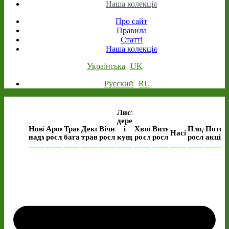
Наша колекція
Про сайт
Правила
Статті
Наша колекція
Українська
UK
Русский
RU
Листяні
дерева
Нові
Ароматичні
Трав’янисті
Декоративні
Вічнозелені
і
Хвойні
Виткі
Плодові
Поточ
Насіння
надходження
рослини
багаторічні
трави
рослини
кущі
рослини
рослини
рослини
акція