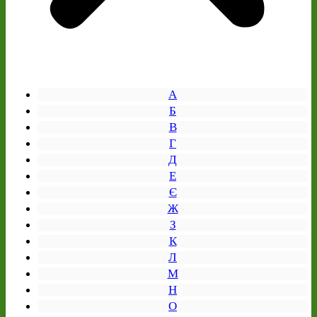
А
Б
В
Г
Д
Е
Є
Ж
З
К
Л
М
Н
О