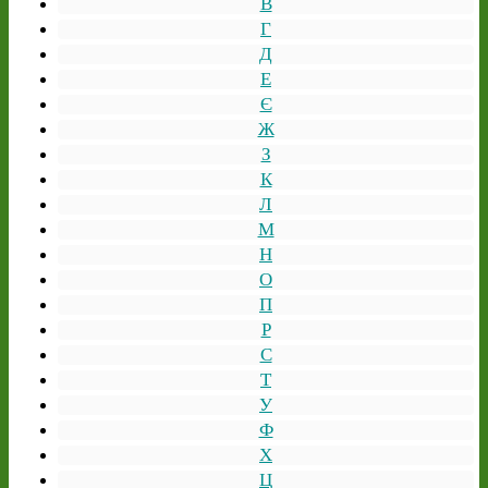
В
Г
Д
Е
Є
Ж
З
К
Л
М
Н
О
П
Р
С
Т
У
Ф
Х
Ц