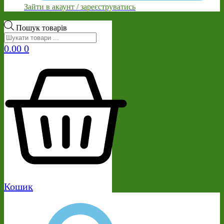
Зайти в акаунт / зареєструватись
Пошук товарів
0.00
0
Кошик