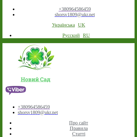
+380964586459
shorsv1809@ukr.net
Українська
UK
Русский
RU
Новий Сад
+380964586459
shorsv1809@ukr.net
Про сайт
Правила
Статті