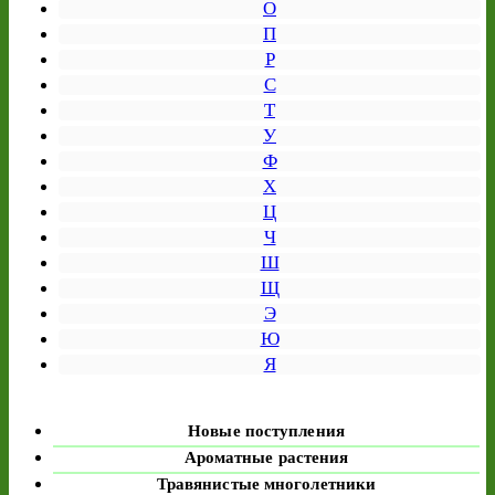
О
П
Р
С
Т
У
Ф
Х
Ц
Ч
Ш
Щ
Э
Ю
Я
Новые поступления
Ароматные растения
Травянистые многолетники