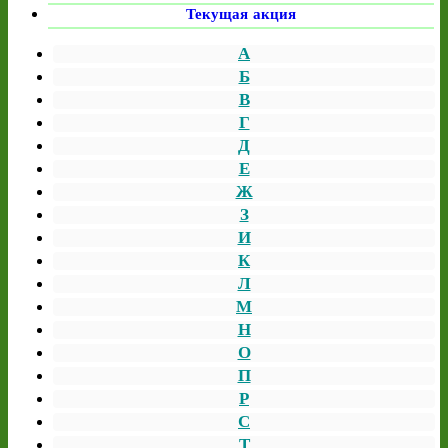
Текущая акция
А
Б
В
Г
Д
Е
Ж
З
И
К
Л
М
Н
О
П
Р
С
Т