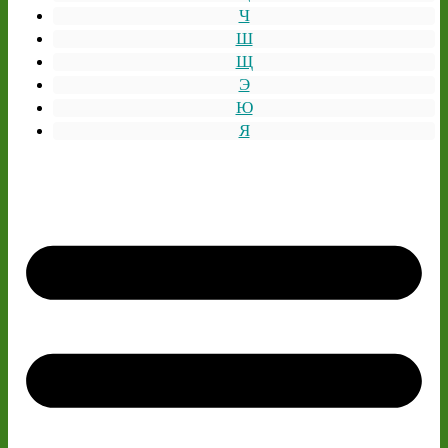
Ч
Ш
Щ
Э
Ю
Я