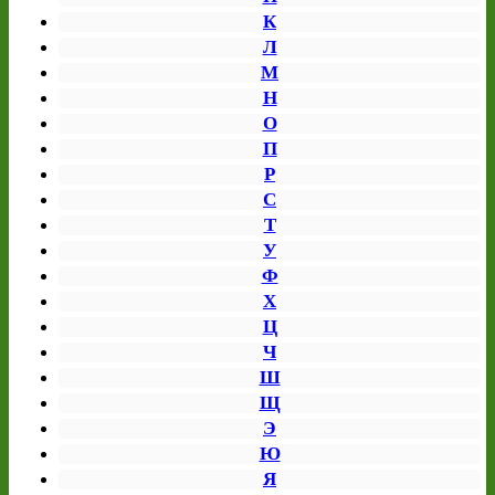
К
Л
М
Н
О
П
Р
С
Т
У
Ф
Х
Ц
Ч
Ш
Щ
Э
Ю
Я