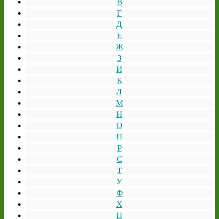
В
Г
Д
Е
Ж
З
И
К
Л
М
Н
О
П
Р
С
Т
У
Ф
Х
Ц