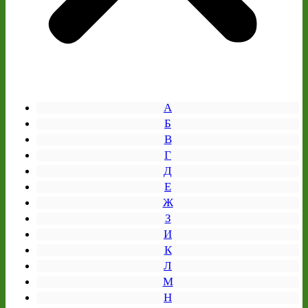
А
Б
В
Г
Д
Е
Ж
З
И
К
Л
М
Н