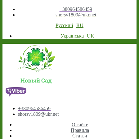
+380964586459
shorsv1809@ukr.net
Русский
RU
Українська
UK
Новый Сад
+380964586459
shorsv1809@ukr.net
О сайте
Правила
Статьи