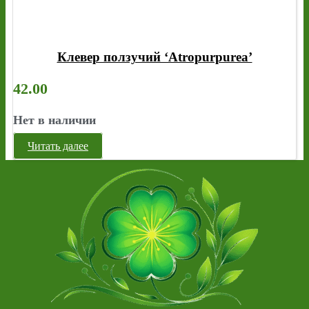
Клевер ползучий ‘Atropurpurea’
42.00
Нет в наличии
Читать далее