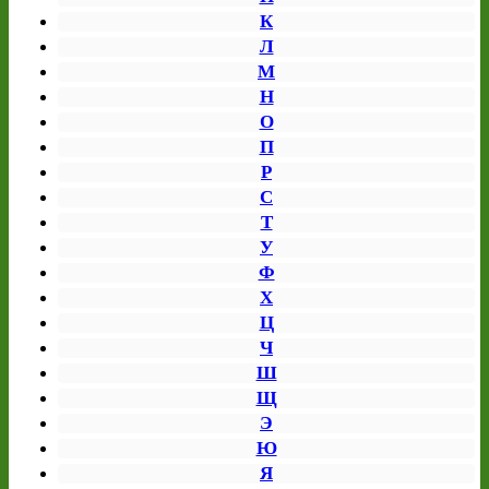
К
Л
М
Н
О
П
Р
С
Т
У
Ф
Х
Ц
Ч
Ш
Щ
Э
Ю
Я