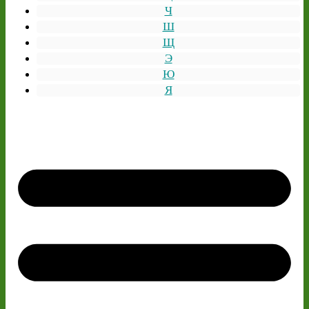
Ч
Ш
Щ
Э
Ю
Я