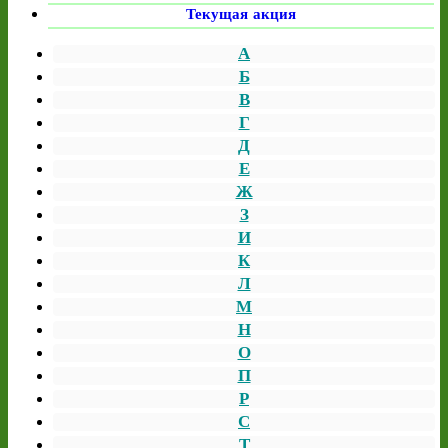
Текущая акция
А
Б
В
Г
Д
Е
Ж
З
И
К
Л
М
Н
О
П
Р
С
Т