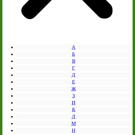
А
Б
В
Г
Д
Е
Ж
З
И
К
Л
М
Н