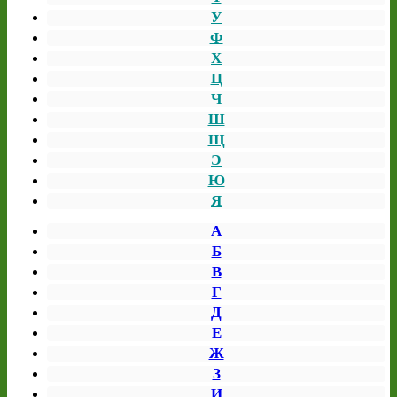
У
Ф
Х
Ц
Ч
Ш
Щ
Э
Ю
Я
А
Б
В
Г
Д
Е
Ж
З
И