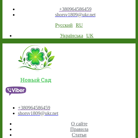
+380964586459
shorsv1809@ukr.net
Русский
RU
Українська
UK
Новый Сад
+380964586459
shorsv1809@ukr.net
О сайте
Правила
Статьи