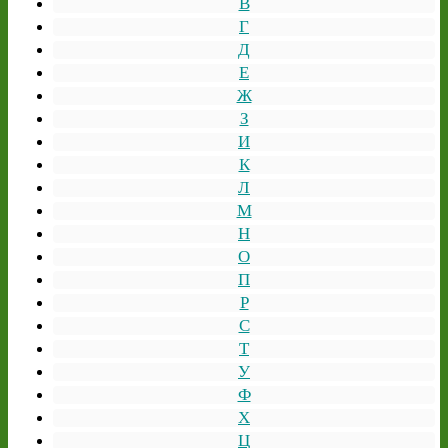
В
Г
Д
Е
Ж
З
И
К
Л
М
Н
О
П
Р
С
Т
У
Ф
Х
Ц