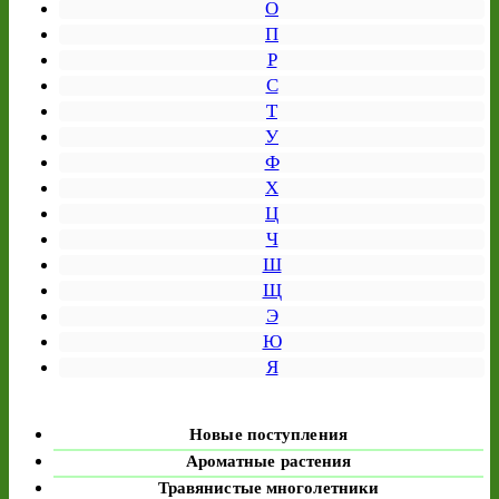
О
П
Р
С
Т
У
Ф
Х
Ц
Ч
Ш
Щ
Э
Ю
Я
Новые поступления
Ароматные растения
Травянистые многолетники