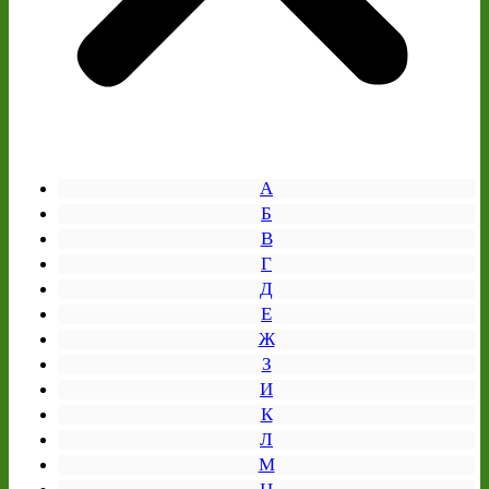
А
Б
В
Г
Д
Е
Ж
З
И
К
Л
М