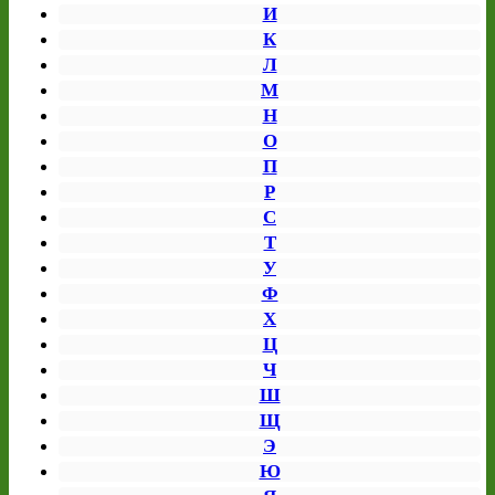
И
К
Л
М
Н
О
П
Р
С
Т
У
Ф
Х
Ц
Ч
Ш
Щ
Э
Ю