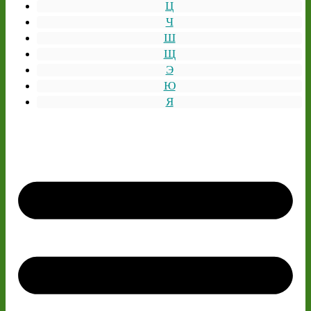
Ц
Ч
Ш
Щ
Э
Ю
Я