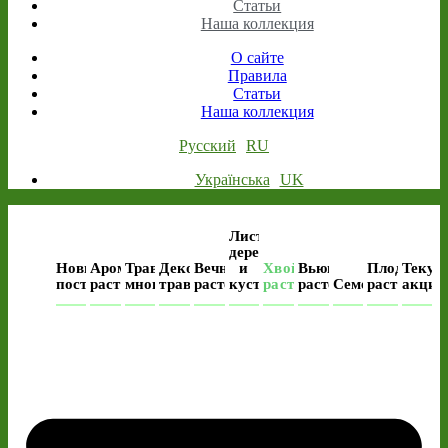
Статьи
Наша коллекция
О сайте
Правила
Статьи
Наша коллекция
Русский
RU
Українська
UK
Лиственные
деревья
Новые
Ароматные
Травянистые
Декоративные
Вечнозеленые
и
Хвойные
Вьющиеся
Плодовые
Текущ
поступления
растения
многолетники
травы
растения
кустарники
растения
растения
Семена
растения
акция