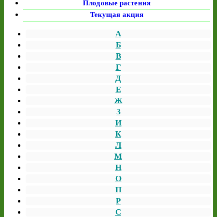
Плодовые растения
Текущая акция
А
Б
В
Г
Д
Е
Ж
З
И
К
Л
М
Н
О
П
Р
С