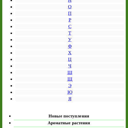
Н
О
П
Р
С
Т
У
Ф
Х
Ц
Ч
Ш
Щ
Э
Ю
Я
Новые поступления
Ароматные растения