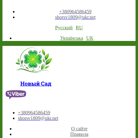
+380964586459
shorsv1809@ukr.net
Русский
RU
Українська
UK
Новый Сад
+380964586459
shorsv1809@ukr.net
О сайте
Правила