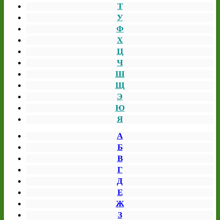
Т
У
Ф
Х
Ц
Ч
Ш
Щ
Э
Ю
Я
А
Б
В
Г
Д
Е
Ж
З