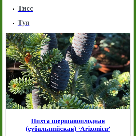
Тисс
Туя
Пихта шершавоплодная
(субальпийская) ‘Arizonica’