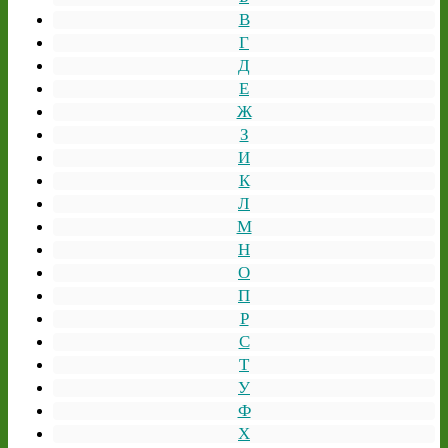
В
Г
Д
Е
Ж
З
И
К
Л
М
Н
О
П
Р
С
Т
У
Ф
Х