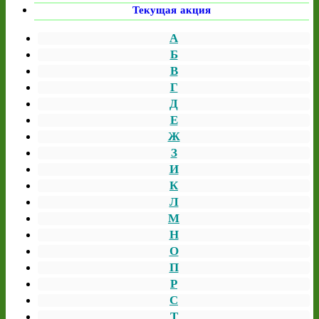
Текущая акция
А
Б
В
Г
Д
Е
Ж
З
И
К
Л
М
Н
О
П
Р
С
Т