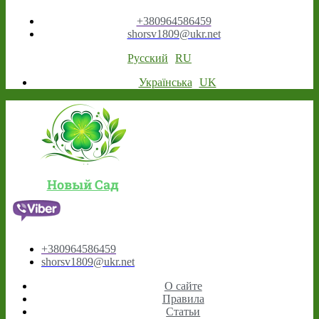
+380964586459
shorsv1809@ukr.net
Русский
RU
Українська
UK
Новый Сад
+380964586459
shorsv1809@ukr.net
О сайте
Правила
Статьи