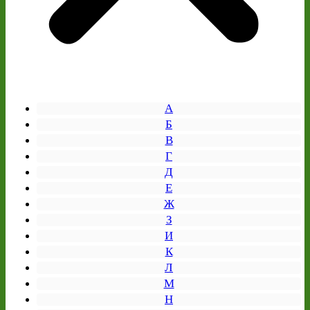
А
Б
В
Г
Д
Е
Ж
З
И
К
Л
М
Н