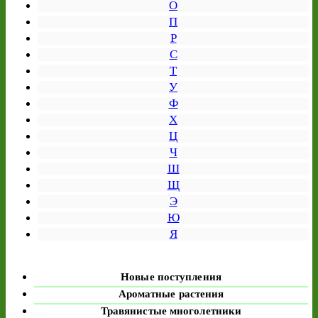
О
П
Р
С
Т
У
Ф
Х
Ц
Ч
Ш
Щ
Э
Ю
Я
Новые поступления
Ароматные растения
Травянистые многолетники