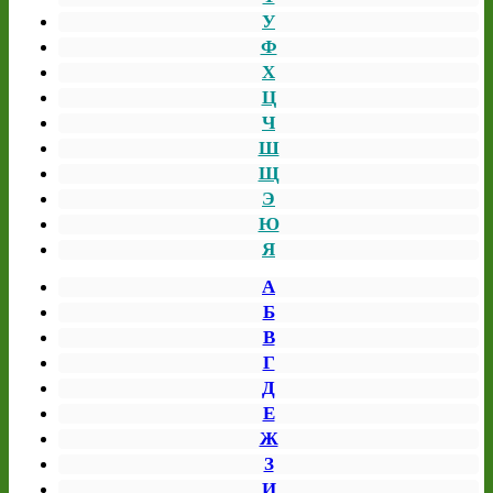
У
Ф
Х
Ц
Ч
Ш
Щ
Э
Ю
Я
А
Б
В
Г
Д
Е
Ж
З
И