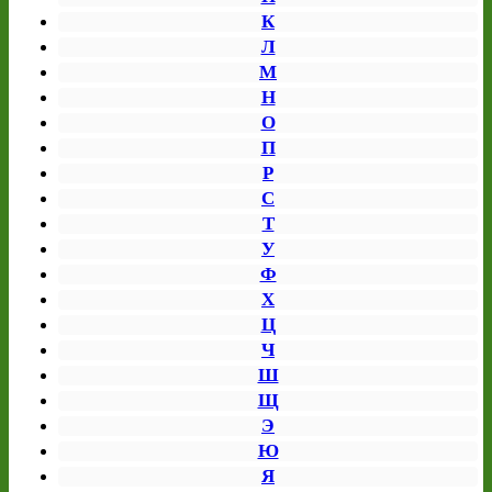
К
Л
М
Н
О
П
Р
С
Т
У
Ф
Х
Ц
Ч
Ш
Щ
Э
Ю
Я