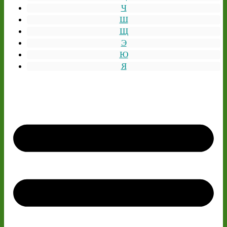
Ч
Ш
Щ
Э
Ю
Я