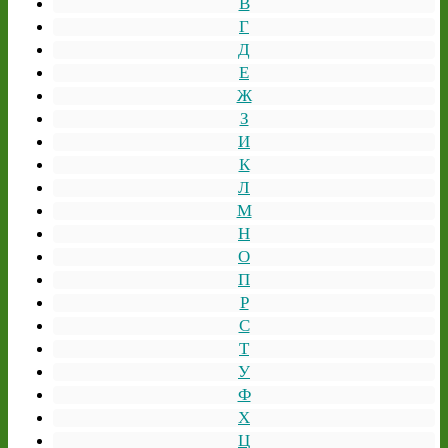
В
Г
Д
Е
Ж
З
И
К
Л
М
Н
О
П
Р
С
Т
У
Ф
Х
Ц