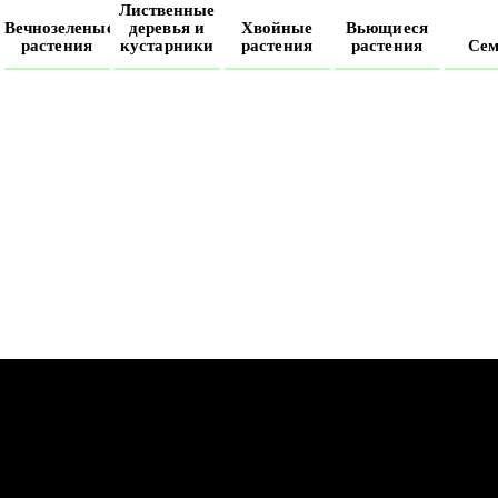
Лиственные
е
Вечнозеленые
деревья и
Хвойные
Вьющиеся
растения
кустарники
растения
растения
Сем