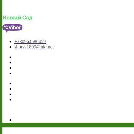
Новый Сад
+380964586459
shorsv1809@ukr.net