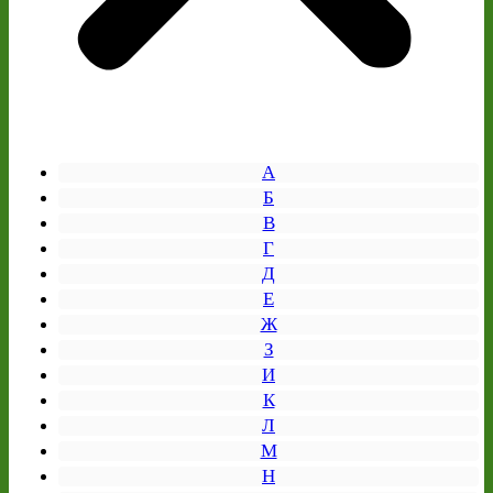
А
Б
В
Г
Д
Е
Ж
З
И
К
Л
М
Н