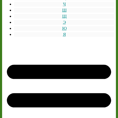
Ч
Ш
Щ
Э
Ю
Я