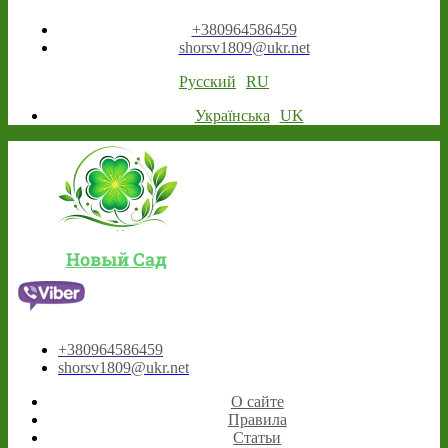
+380964586459
shorsv1809@ukr.net
Русский
RU
Українська
UK
Новый Сад
+380964586459
shorsv1809@ukr.net
О сайте
Правила
Статьи