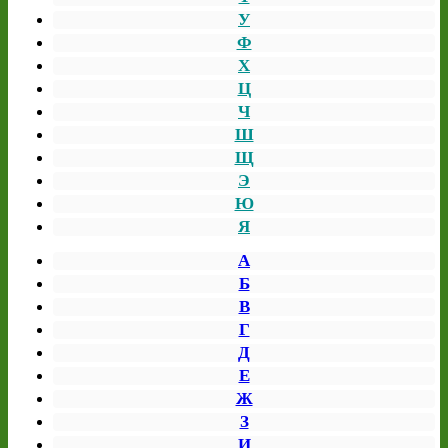
У
Ф
Х
Ц
Ч
Ш
Щ
Э
Ю
Я
А
Б
В
Г
Д
Е
Ж
З
И