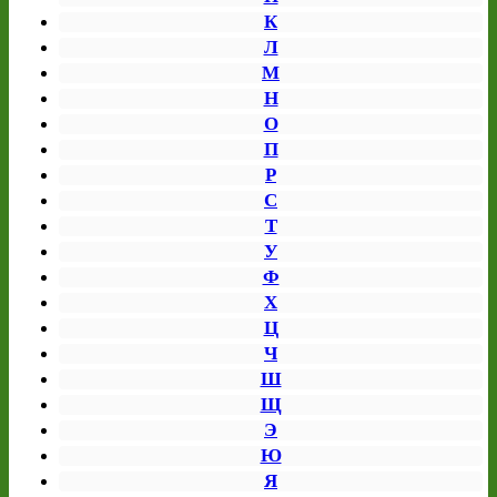
К
Л
М
Н
О
П
Р
С
Т
У
Ф
Х
Ц
Ч
Ш
Щ
Э
Ю
Я