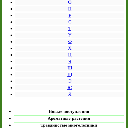
О
П
Р
С
Т
У
Ф
Х
Ц
Ч
Ш
Щ
Э
Ю
Я
Новые поступления
Ароматные растения
Травянистые многолетники