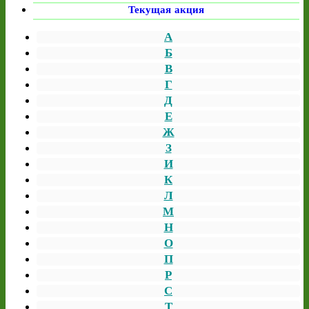
Текущая акция
А
Б
В
Г
Д
Е
Ж
З
И
К
Л
М
Н
О
П
Р
С
Т