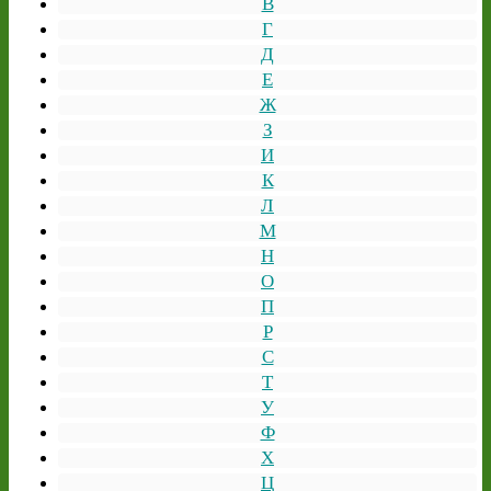
В
Г
Д
Е
Ж
З
И
К
Л
М
Н
О
П
Р
С
Т
У
Ф
Х
Ц