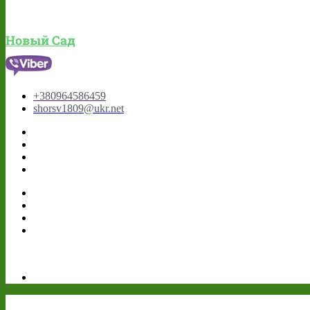
Новый Сад
+380964586459
shorsv1809@ukr.net