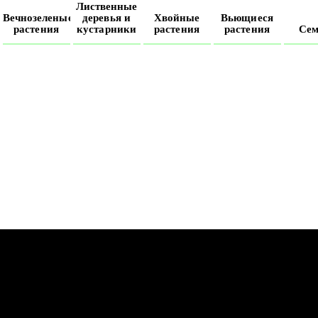
Лиственные
е
Вечнозеленые
деревья и
Хвойные
Вьющиеся
растения
кустарники
растения
растения
Сем