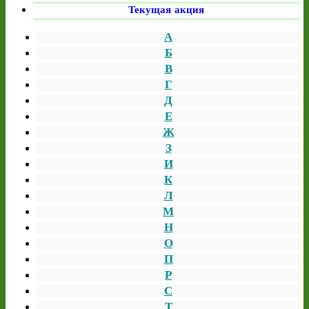
Текущая акция
А
Б
В
Г
Д
Е
Ж
З
И
К
Л
М
Н
О
П
Р
С
Т