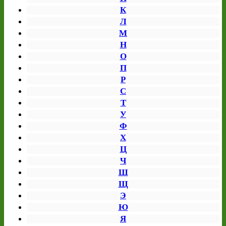
К
Л
М
Н
О
П
Р
С
Т
У
Ф
Х
Ц
Ч
Ш
Щ
Э
Ю
Я