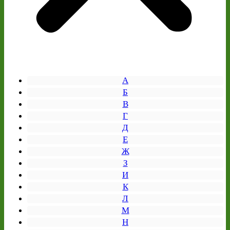
А
Б
В
Г
Д
Е
Ж
З
И
К
Л
М
Н