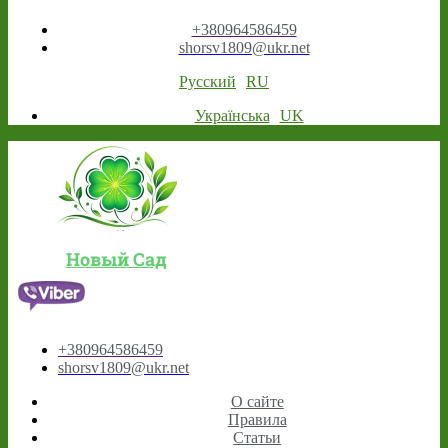
+380964586459
shorsv1809@ukr.net
Русский
RU
Українська
UK
Новый Сад
+380964586459
shorsv1809@ukr.net
О сайте
Правила
Статьи