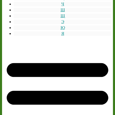
Ч
Ш
Щ
Э
Ю
Я