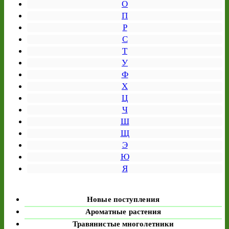
О
П
Р
С
Т
У
Ф
Х
Ц
Ч
Ш
Щ
Э
Ю
Я
Новые поступления
Ароматные растения
Травянистые многолетники