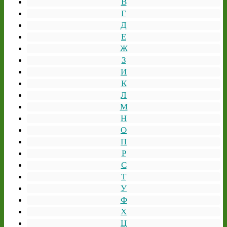
В
Г
Д
Е
Ж
З
И
К
Л
М
Н
О
П
Р
С
Т
У
Ф
Х
Ц