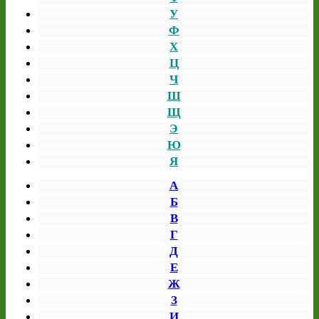
У
Ф
Х
Ц
Ч
Ш
Щ
Э
Ю
Я
А
Б
В
Г
Д
Е
Ж
З
И