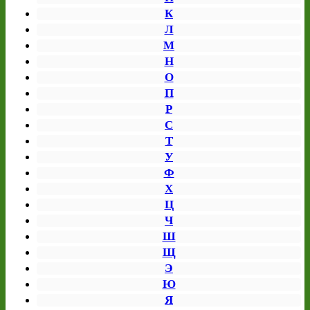
К
Л
М
Н
О
П
Р
С
Т
У
Ф
Х
Ц
Ч
Ш
Щ
Э
Ю
Я