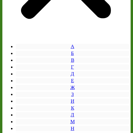
А
Б
В
Г
Д
Е
Ж
З
И
К
Л
М
Н