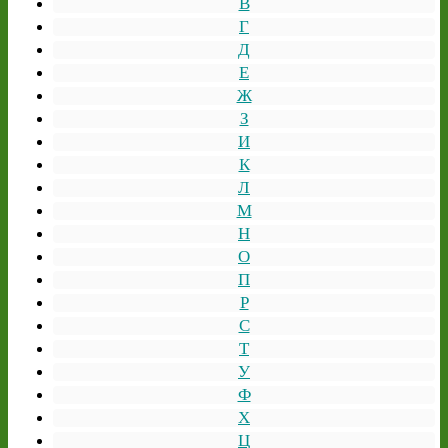
В
Г
Д
Е
Ж
З
И
К
Л
М
Н
О
П
Р
С
Т
У
Ф
Х
Ц