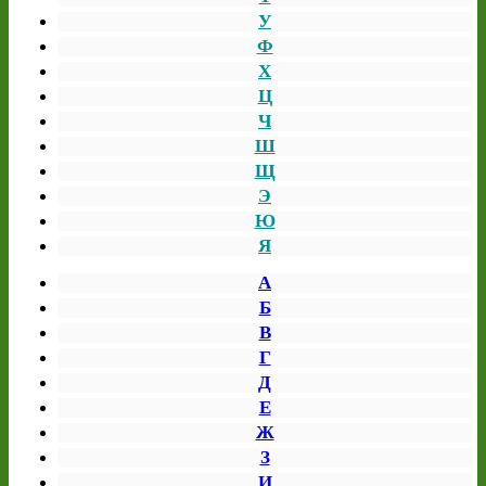
У
Ф
Х
Ц
Ч
Ш
Щ
Э
Ю
Я
А
Б
В
Г
Д
Е
Ж
З
И