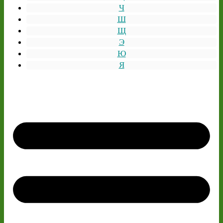
Ч
Ш
Щ
Э
Ю
Я