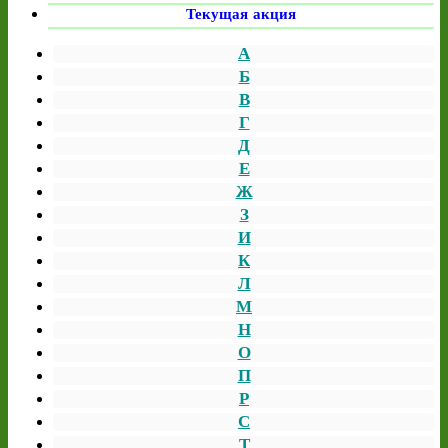
Текущая акция
А
Б
В
Г
Д
Е
Ж
З
И
К
Л
М
Н
О
П
Р
С
Т