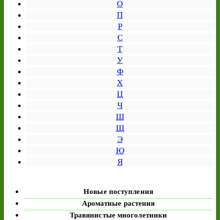
О
П
Р
С
Т
У
Ф
Х
Ц
Ч
Ш
Щ
Э
Ю
Я
Новые поступления
Ароматные растения
Травянистые многолетники