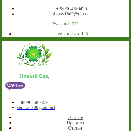
+380964586459
shorsv1809@ukr.net
Русский
RU
Українська
UK
Новый Сад
+380964586459
shorsv1809@ukr.net
О сайте
Правила
Статьи