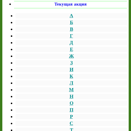
Текущая акция
А
Б
В
Г
Д
Е
Ж
З
И
К
Л
М
Н
О
П
Р
С
Т