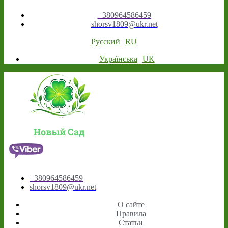
+380964586459
shorsv1809@ukr.net
Русский
RU
Українська
UK
Новый Сад
+380964586459
shorsv1809@ukr.net
О сайте
Правила
Статьи