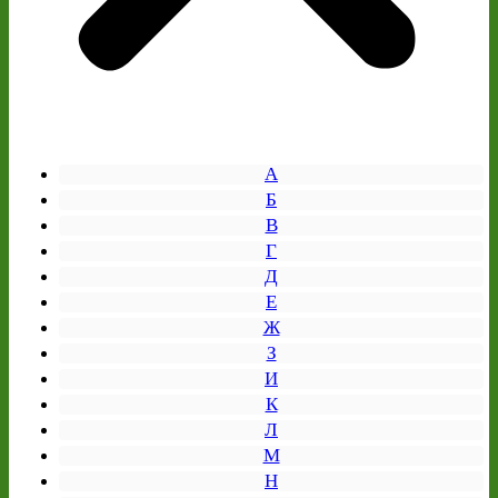
А
Б
В
Г
Д
Е
Ж
З
И
К
Л
М
Н