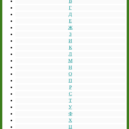
В
Г
Д
Е
Ж
З
И
К
Л
М
Н
О
П
Р
С
Т
У
Ф
Х
Ц