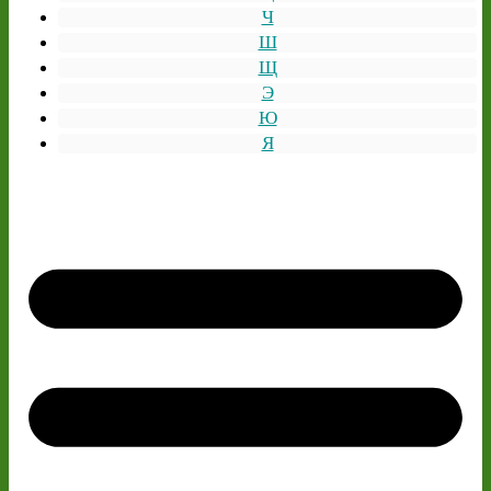
Ч
Ш
Щ
Э
Ю
Я