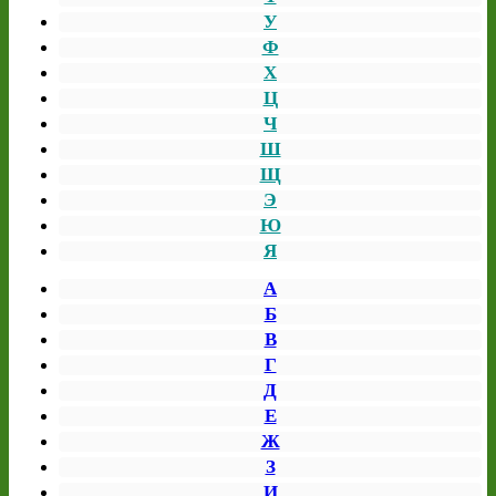
У
Ф
Х
Ц
Ч
Ш
Щ
Э
Ю
Я
А
Б
В
Г
Д
Е
Ж
З
И