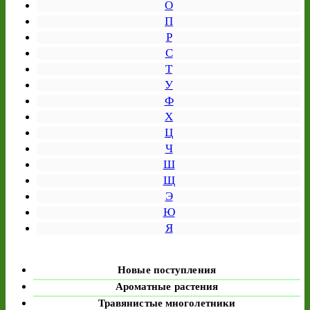
О
П
Р
С
Т
У
Ф
Х
Ц
Ч
Ш
Щ
Э
Ю
Я
Новые поступления
Ароматные растения
Травянистые многолетники