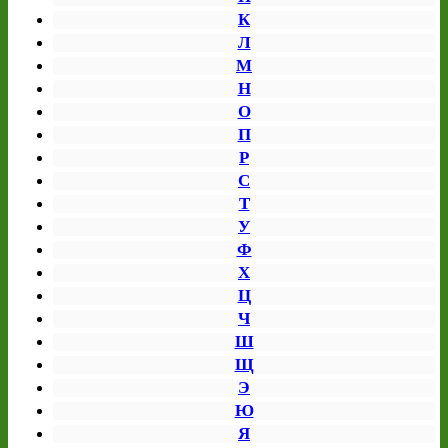
К
Л
М
Н
О
П
Р
С
Т
У
Ф
Х
Ц
Ч
Ш
Щ
Э
Ю
Я