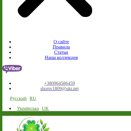
О сайте
Правила
Статьи
Наша коллекция
+380964586459
shorsv1809@ukr.net
Русский
RU
Українська
UK