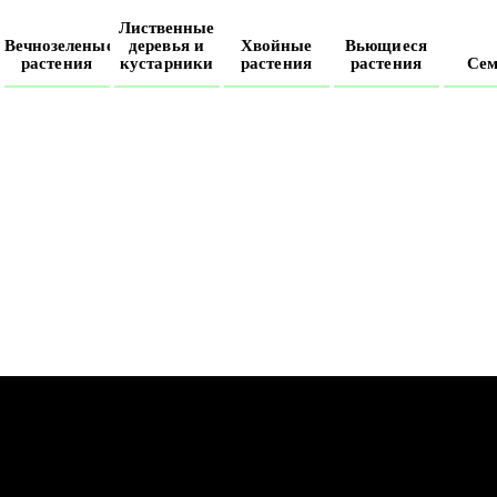
Лиственные
е
Вечнозеленые
деревья и
Хвойные
Вьющиеся
растения
кустарники
растения
растения
Сем