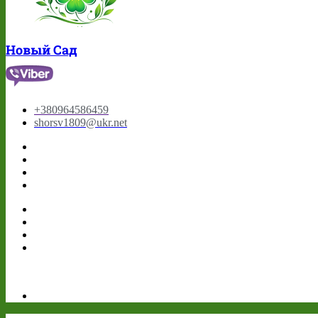
Новый Сад
+380964586459
shorsv1809@ukr.net