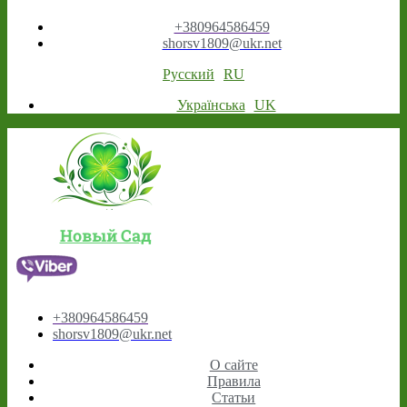
+380964586459
shorsv1809@ukr.net
Русский
RU
Українська
UK
Новый Сад
+380964586459
shorsv1809@ukr.net
О сайте
Правила
Статьи