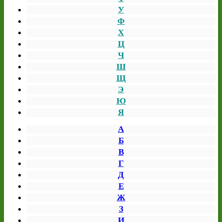
У
Ф
Х
Ц
Ч
Ш
Щ
Э
Ю
Я
А
Б
В
Г
Д
Е
Ж
З
И