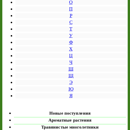
О
П
Р
С
Т
У
Ф
Х
Ц
Ч
Ш
Щ
Э
Ю
Я
Новые поступления
Ароматные растения
Травянистые многолетники