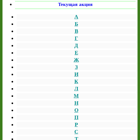
Текущая акция
А
Б
В
Г
Д
Е
Ж
З
И
К
Л
М
Н
О
П
Р
С
Т