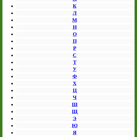
К
Л
М
Н
О
П
Р
С
Т
У
Ф
Х
Ц
Ч
Ш
Щ
Э
Ю
Я