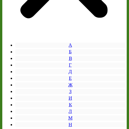
А
Б
В
Г
Д
Е
Ж
З
И
К
Л
М
Н