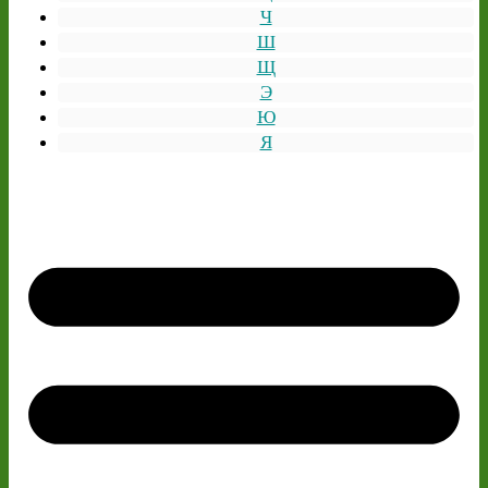
Ч
Ш
Щ
Э
Ю
Я