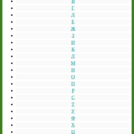
В
Г
Д
Е
Ж
З
И
К
Л
М
Н
О
П
Р
С
Т
У
Ф
Х
Ц