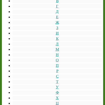
В
Г
Д
Е
Ж
З
И
К
Л
М
Н
О
П
Р
С
Т
У
Ф
Х
Ц