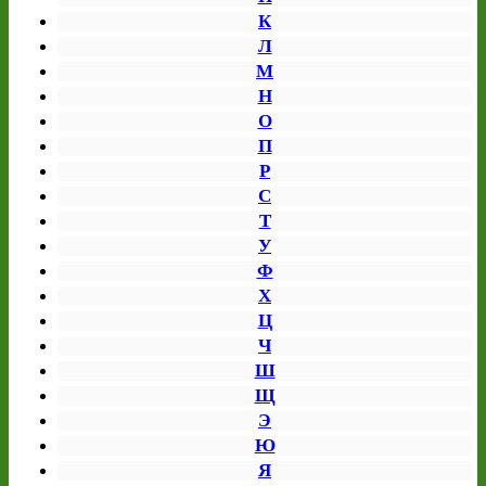
К
Л
М
Н
О
П
Р
С
Т
У
Ф
Х
Ц
Ч
Ш
Щ
Э
Ю
Я