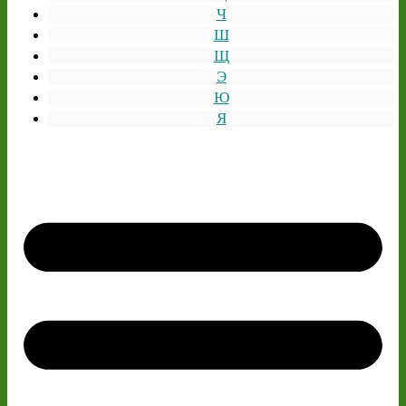
Ч
Ш
Щ
Э
Ю
Я