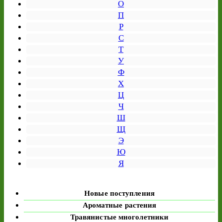
О
П
Р
С
Т
У
Ф
Х
Ц
Ч
Ш
Щ
Э
Ю
Я
Новые поступления
Ароматные растения
Травянистые многолетники