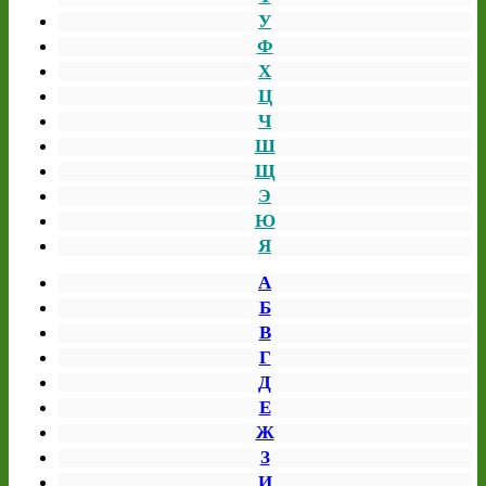
У
Ф
Х
Ц
Ч
Ш
Щ
Э
Ю
Я
А
Б
В
Г
Д
Е
Ж
З
И