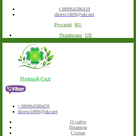
+380964586459
shorsv1809@ukr.net
Русский
RU
Українська
UK
Новый Сад
+380964586459
shorsv1809@ukr.net
О сайте
Правила
Статьи