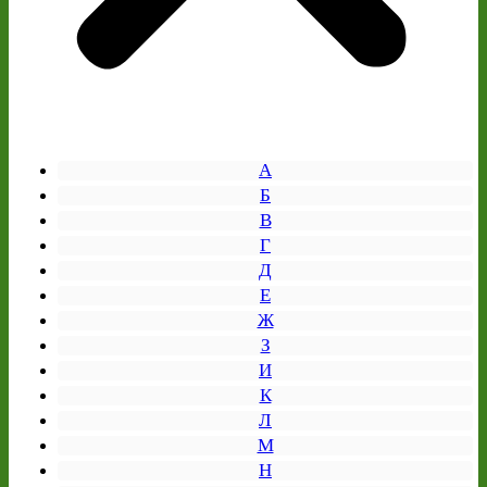
А
Б
В
Г
Д
Е
Ж
З
И
К
Л
М
Н