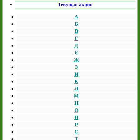
Текущая акция
А
Б
В
Г
Д
Е
Ж
З
И
К
Л
М
Н
О
П
Р
С
Т