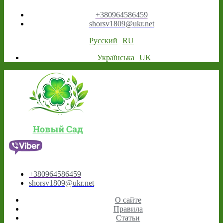
+380964586459
shorsv1809@ukr.net
Русский
RU
Українська
UK
Новый Сад
+380964586459
shorsv1809@ukr.net
О сайте
Правила
Статьи