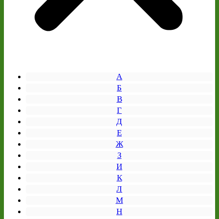
А
Б
В
Г
Д
Е
Ж
З
И
К
Л
М
Н