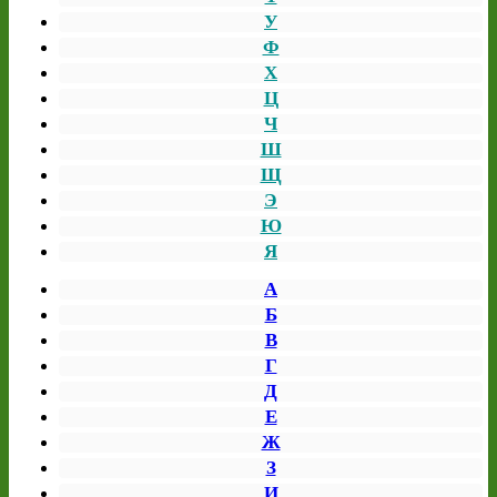
У
Ф
Х
Ц
Ч
Ш
Щ
Э
Ю
Я
А
Б
В
Г
Д
Е
Ж
З
И