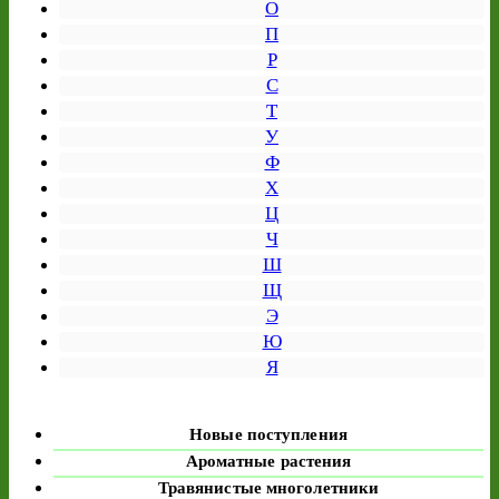
О
П
Р
С
Т
У
Ф
Х
Ц
Ч
Ш
Щ
Э
Ю
Я
Новые поступления
Ароматные растения
Травянистые многолетники