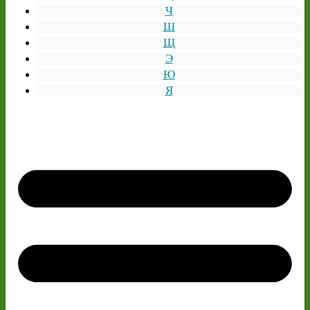
Ч
Ш
Щ
Э
Ю
Я