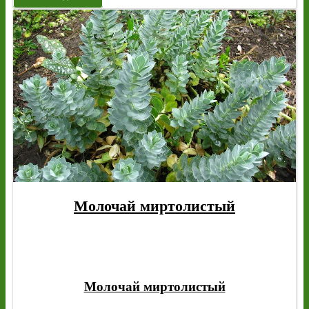
Молочай миртолистый
Молочай миртолистый