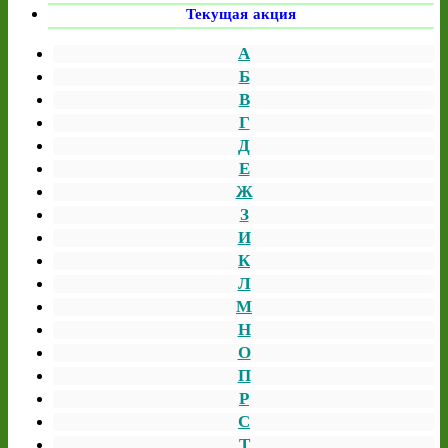
Текущая акция
А
Б
В
Г
Д
Е
Ж
З
И
К
Л
М
Н
О
П
Р
С
Т