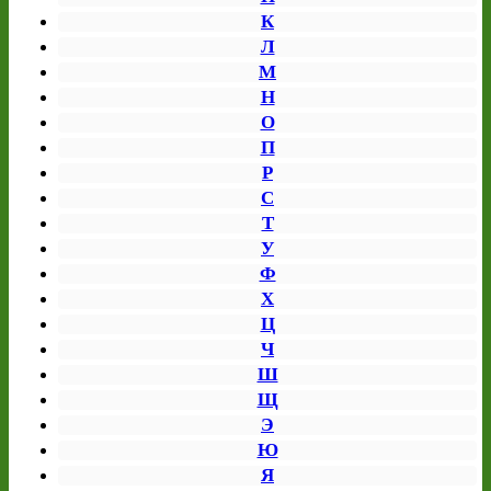
К
Л
М
Н
О
П
Р
С
Т
У
Ф
Х
Ц
Ч
Ш
Щ
Э
Ю
Я