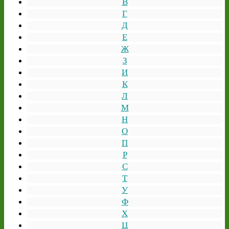
В
Г
Д
Е
Ж
З
И
К
Л
М
Н
О
П
Р
С
Т
У
Ф
Х
Ц