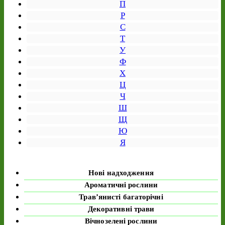
П
Р
С
Т
У
Ф
Х
Ц
Ч
Ш
Щ
Ю
Я
Нові надходження
Ароматичні рослини
Трав’янисті багаторічні
Декоративні трави
Вічнозелені рослини