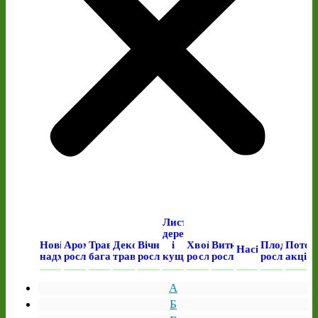
Листяні
дерева
Нові
Ароматичні
Трав’янисті
Декоративні
Вічнозелені
і
Хвойні
Виткі
Плодові
Поточ
Насіння
надходження
рослини
багаторічні
трави
рослини
кущі
рослини
рослини
рослини
акція
А
Б