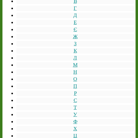
В
Г
Д
Е
Є
Ж
З
К
Л
М
Н
О
П
Р
С
Т
У
Ф
Х
Ц