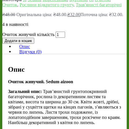
Очиток
,
Рослини відкритого грунту
,
Трав'янисті багаторічні
₴
48.00
Оригінальна ціна: ₴48.00.
₴
32.00
Поточна ціна: ₴32.00.
4 в наявності
Очиток живучий кількість
Додати в кошик
Опис
Відгуки (0)
Опис
Очиток живучий. Sedum aizoon
Загальний опис:
Трав’янистий грунтопокривний
багаторічник, рослина із декоративним листям та
квітами, висота та ширина до 30 см. Квіти жовті, дрібні,
зібрані у суцвіття щитки на кінцях пагонів, з’являються з
червня по липень. Листя трохи подовжене, із
лопатоподібним завершенням, трохи розсічене по краям.
Наибільш декоративний з квітня по липень.