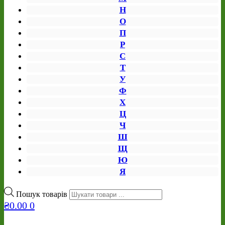
Н
О
П
Р
С
Т
У
Ф
Х
Ц
Ч
Ш
Щ
Ю
Я
Пошук товарів
₴
0.00
0