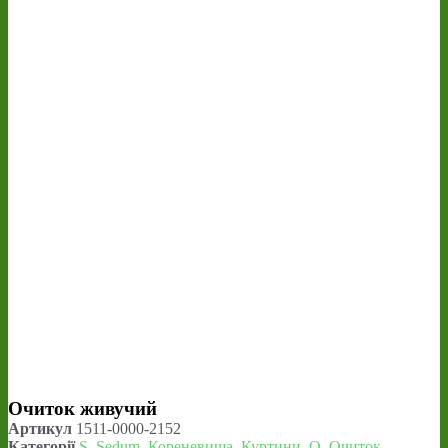
Очиток живучий
Артикул
1511-0000-2152
Категорії
S
,
Sedum
,
Кореневища
,
Куртини
,
О
,
Очиток
,