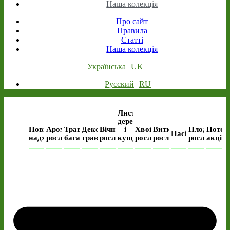
Наша колекція
Про сайт
Правила
Статті
Наша колекція
Українська
UK
Русский
RU
Листяні
дерева
Нові
Ароматичні
Трав’янисті
Декоративні
Вічнозелені
і
Хвойні
Виткі
Плодові
Поточ
Насіння
надходження
рослини
багаторічні
трави
рослини
кущі
рослини
рослини
рослини
акція