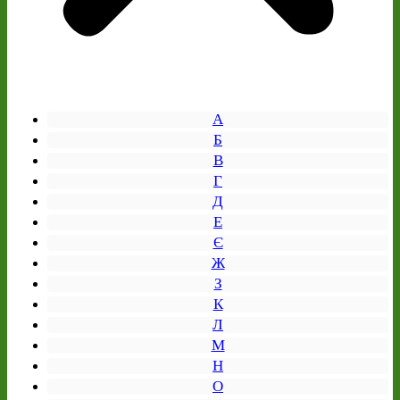
А
Б
В
Г
Д
Е
Є
Ж
З
К
Л
М
Н
О