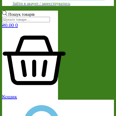
Зайти в акаунт / зареєструватись
Пошук товарів
₴
0.00
0
Кошик