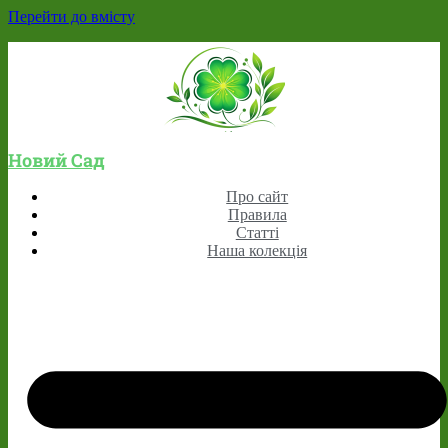
Перейти до вмісту
Новий Сад
Про сайт
Правила
Статті
Наша колекція