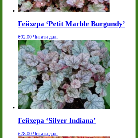
Гейхера ‘Petit Marble Burgundy’
₴
92.00
Читати далі
Гейхера ‘Silver Indiana’
₴
78.00
Читати далі