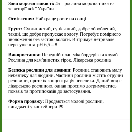
Зона морозостійкості:
4а – рослина морозостійка на
території всієї України
Освітлення:
Найкраще росте на сонці.
Грунт:
Суглинистий, супісчаний, добре оброблений,
такий, що добре пропускає вологу. Потребує помірного
зволоження без застою вологи. Витримує нетривале
пересушення. pH 6,5 – 8
Використання:
Передній план міксбордерів та клумб.
Рослина для кам’янистих гірок. Лікарська рослина
Безпека рослини для людини:
Рослина становить малу
небезпеку для людини. Частини рослини містіть отруйні
речовини, проте їх концентрація невелика. Даний вид є
лікарською рослиною, однак просимо дотримуватись
показів та протипоказів до застосування.
Форма продажу:
Продаються молоді рослини,
висаджені у контейнери Р9.