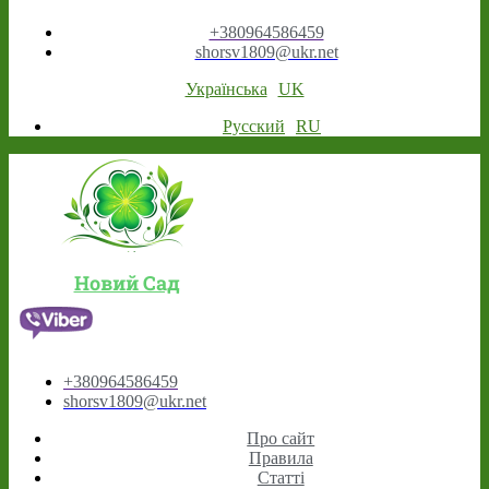
+380964586459
shorsv1809@ukr.net
Українська
UK
Русский
RU
Новий Сад
+380964586459
shorsv1809@ukr.net
Про сайт
Правила
Статті