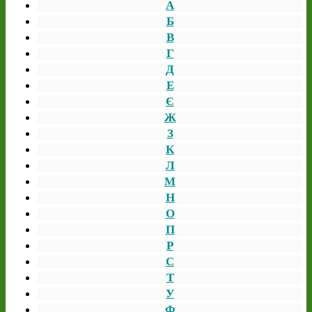
А
Б
В
Г
Д
Е
Є
Ж
З
К
Л
М
Н
О
П
Р
С
Т
У
Ф