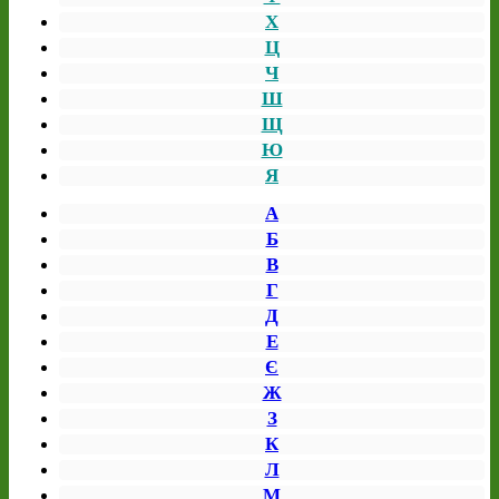
Х
Ц
Ч
Ш
Щ
Ю
Я
А
Б
В
Г
Д
Е
Є
Ж
З
К
Л
М