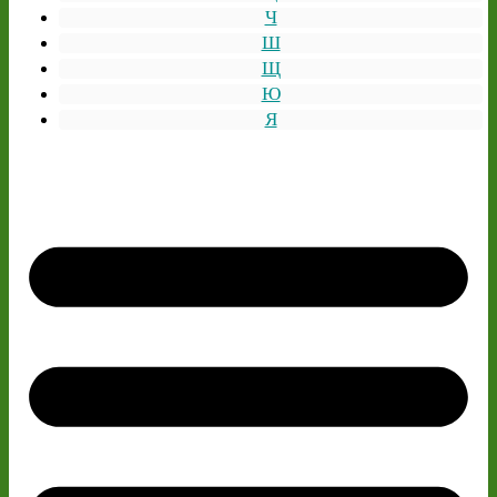
Ч
Ш
Щ
Ю
Я