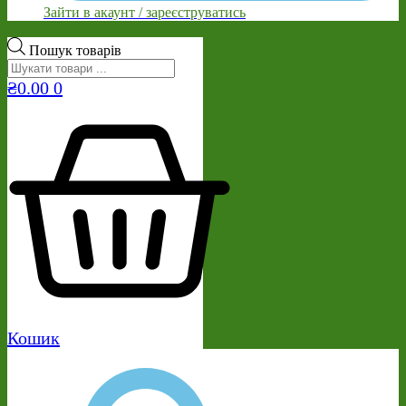
Зайти в акаунт / зареєструватись
Пошук товарів
₴
0.00
0
Кошик