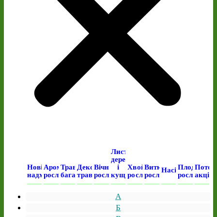
Листяні
дерева
Нові
Ароматичні
Трав’янисті
Декоративні
Вічнозелені
і
Хвойні
Виткі
Плодові
Поточ
Насіння
надходження
рослини
багаторічні
трави
рослини
кущі
рослини
рослини
рослини
акція
А
Б