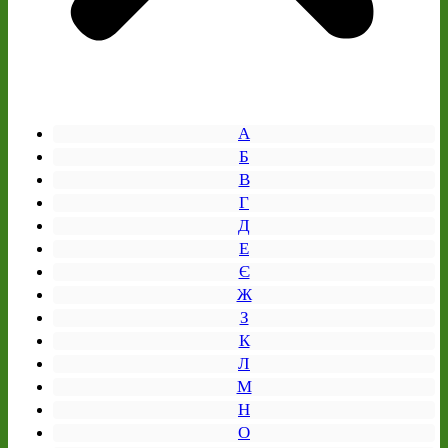
А
Б
В
Г
Д
Е
Є
Ж
З
К
Л
М
Н
О