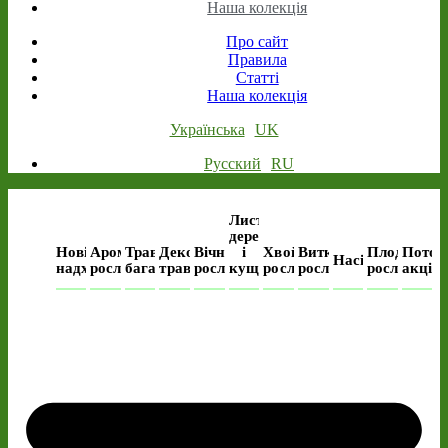
Наша колекція
Про сайт
Правила
Статті
Наша колекція
Українська
UK
Русский
RU
Листяні
дерева
Нові
Ароматичні
Трав’янисті
Декоративні
Вічнозелені
і
Хвойні
Виткі
Плодові
Поточ
Насіння
надходження
рослини
багаторічні
трави
рослини
кущі
рослини
рослини
рослини
акція