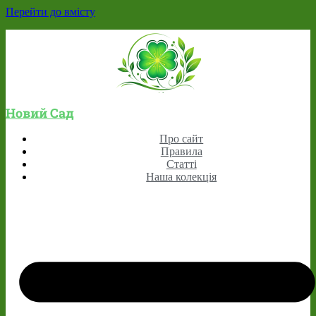
Перейти до вмісту
Новий Сад
Про сайт
Правила
Статті
Наша колекція