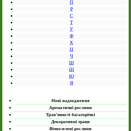
П
Р
С
Т
У
Ф
Х
Ц
Ч
Ш
Щ
Ю
Я
Нові надходження
Ароматичні рослини
Трав’янисті багаторічні
Декоративні трави
Вічнозелені рослини