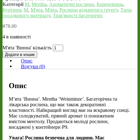
Категорії
M
,
Mentha
,
Ароматичні рослини
,
Кореневища
,
Куртини
,
М
,
М'ята
,
М'ята
,
Рослини відкритого грунту
,
Типи
посадкового матеріалу
,
Трав'янисті багаторічні
₴
78.00
4 в наявності
М'ята 'Винна' кількість
Додати в кошик
Опис
Відгуки (0)
Опис
М’ята ‘Винна’. Mentha ‘Weinminze’. Багаторічна та
лікарська рослина, що має також декоративні
властивості. Найкращий вигляд має на яскравому сонці.
Має солодкуватий, пряний аромат із пониженим
вмістом ментолу. Продаються молоді рослини,
висаджені у контейнери Р9.
Увага! Рослина безпечна для людини. Має