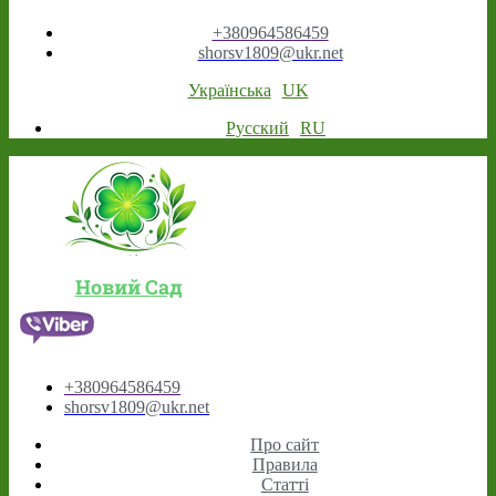
+380964586459
shorsv1809@ukr.net
Українська
UK
Русский
RU
Новий Сад
+380964586459
shorsv1809@ukr.net
Про сайт
Правила
Статті