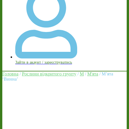
Зайти в акаунт / зареєструватись
Головна
/
Рослини відкритого грунту
/
М
/
М'ята
/ М’ята
‘Винна’