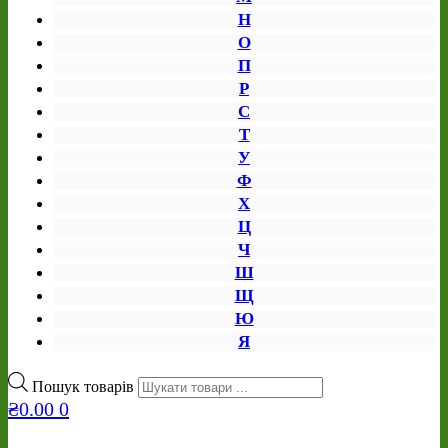
Н
О
П
Р
С
Т
У
Ф
Х
Ц
Ч
Ш
Щ
Ю
Я
Пошук товарів
₴
0.00
0