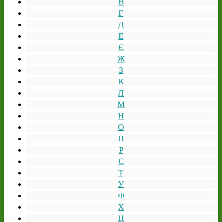
В
Г
Д
Е
Є
Ж
З
К
Л
М
Н
О
П
Р
С
Т
У
Ф
Х
Ц