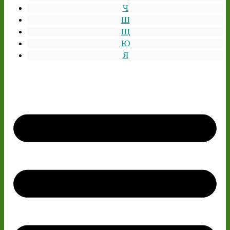
Ч
Ш
Щ
Ю
Я