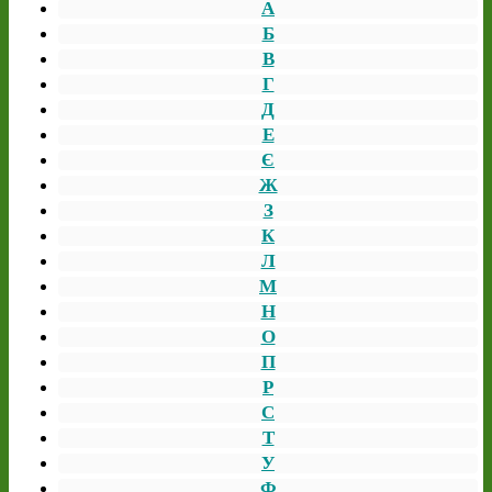
А
Б
В
Г
Д
Е
Є
Ж
З
К
Л
М
Н
О
П
Р
С
Т
У
Ф