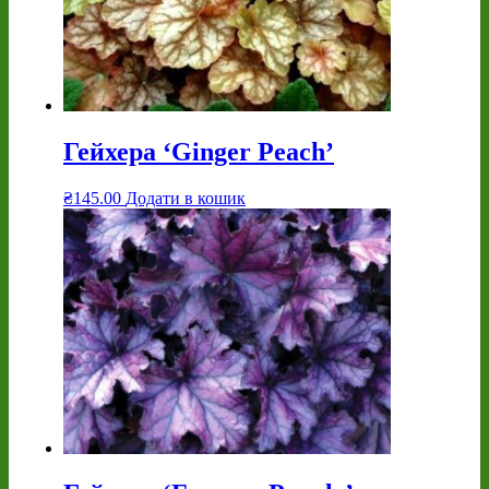
Гейхера ‘Ginger Peach’
₴
145.00
Додати в кошик