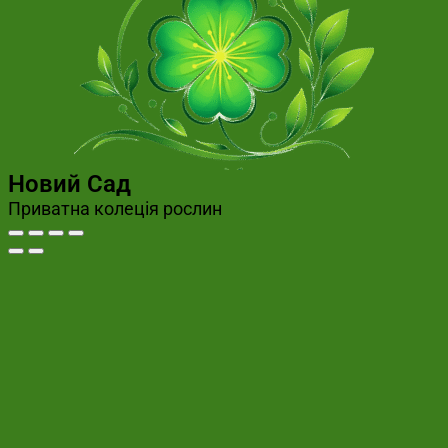
Новий Сад
Приватна колеція рослин