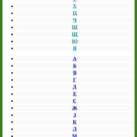
Х
Ц
Ч
Ш
Щ
Ю
Я
А
Б
В
Г
Д
Е
Є
Ж
З
К
Л
М