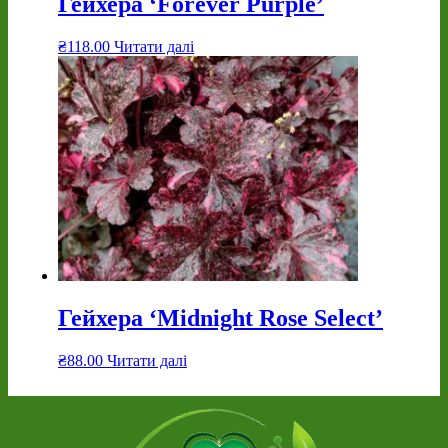
Гейхера ‘Forever Purple’
₴
118.00
Читати далі
Гейхера ‘Midnight Rose Select’
₴
88.00
Читати далі