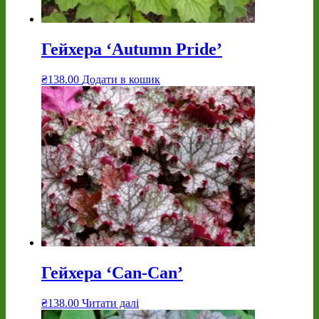
Гейхера ‘Autumn Pride’
₴
138.00
Додати в кошик
Гейхера ‘Can-Can’
₴
138.00
Читати далі