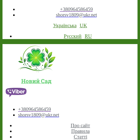
+380964586459
shorsv1809@ukr.net
Українська
UK
Русский
RU
Новий Сад
+380964586459
shorsv1809@ukr.net
Про сайт
Правила
Статті