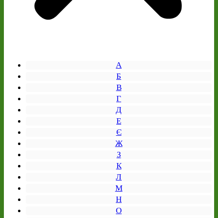
А
Б
В
Г
Д
Е
Є
Ж
З
К
Л
М
Н
О