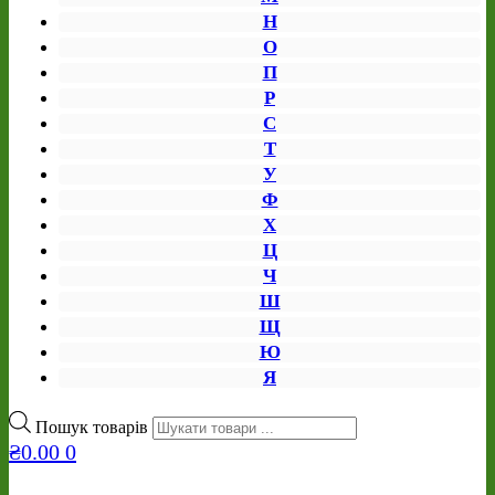
Н
О
П
Р
С
Т
У
Ф
Х
Ц
Ч
Ш
Щ
Ю
Я
Пошук товарів
₴
0.00
0