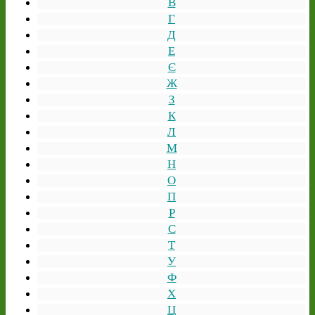
В
Г
Д
Е
Є
Ж
З
К
Л
М
Н
О
П
Р
С
Т
У
Ф
Х
Ц