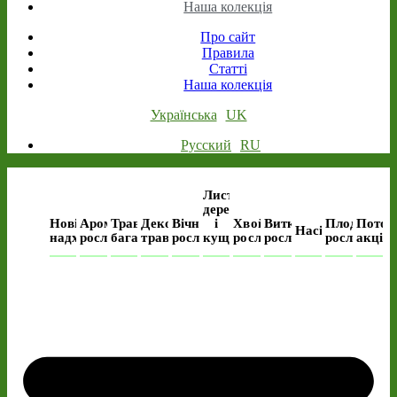
Наша колекція
Про сайт
Правила
Статті
Наша колекція
Українська
UK
Русский
RU
Листяні
дерева
Нові
Ароматичні
Трав’янисті
Декоративні
Вічнозелені
і
Хвойні
Виткі
Плодові
Поточ
Насіння
надходження
рослини
багаторічні
трави
рослини
кущі
рослини
рослини
рослини
акція