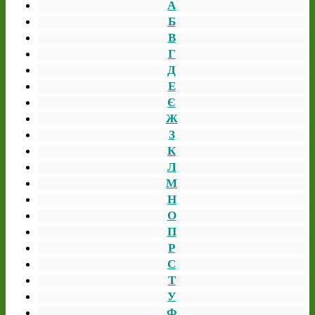
А
Б
В
Г
Д
Е
Є
Ж
З
К
Л
М
Н
О
П
Р
С
Т
У
Ф