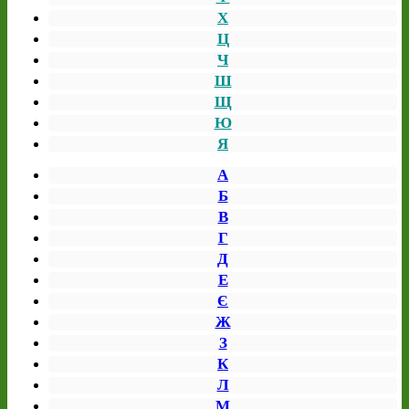
Х
Ц
Ч
Ш
Щ
Ю
Я
А
Б
В
Г
Д
Е
Є
Ж
З
К
Л
М