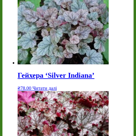
Гейхера ‘Silver Indiana’
₴
78.00
Читати далі