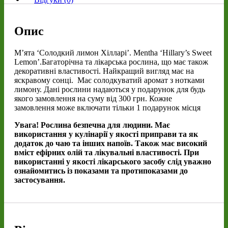
Опис
М’ята ‘Солодкий лимон Хілларі’. Mentha ‘Hillary’s Sweet
Lemon’.Багаторічна та лікарська рослина, що має також
декоративні властивості. Найкращий вигляд має на
яскравому сонці. Має солодкуватий аромат з нотками
лимону. Дані рослини надаються у подарунок для будь
якого замовлення на суму від 300 грн. Кожне
замовлення може включати тільки 1 подарунок місця
Увага! Рослина безпечна для людини. Має
використання у кулінарії у якості приправи та як
додаток до чаю та інших напоїв. Також має високий
вміст ефірних олій та лікувальні властивості. При
використанні у якості лікарського засобу слід уважно
ознайомитись із показами та протипоказами до
застосування.