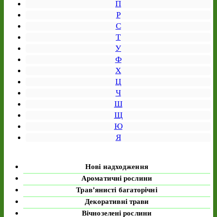
П
Р
С
Т
У
Ф
Х
Ц
Ч
Ш
Щ
Ю
Я
Нові надходження
Ароматичні рослини
Трав’янисті багаторічні
Декоративні трави
Вічнозелені рослини