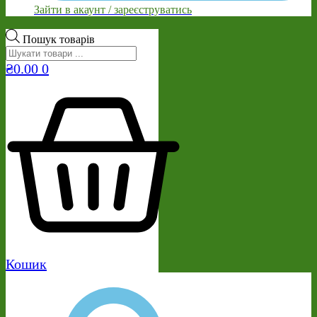
Зайти в акаунт / зареєструватись
Пошук товарів
₴
0.00
0
Кошик