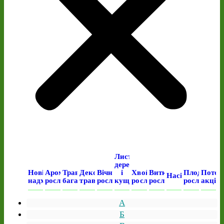
Листяні
дерева
Нові
Ароматичні
Трав’янисті
Декоративні
Вічнозелені
і
Хвойні
Виткі
Плодові
Поточ
Насіння
надходження
рослини
багаторічні
трави
рослини
кущі
рослини
рослини
рослини
акція
А
Б