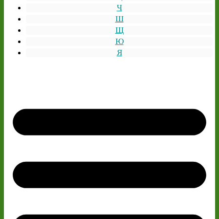
Ч
Ш
Щ
Ю
Я