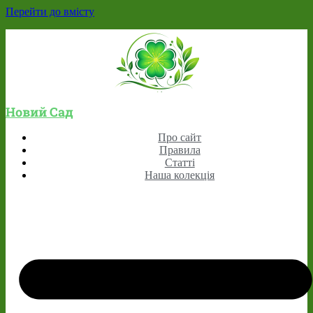
Перейти до вмісту
Новий Сад
Про сайт
Правила
Статті
Наша колекція