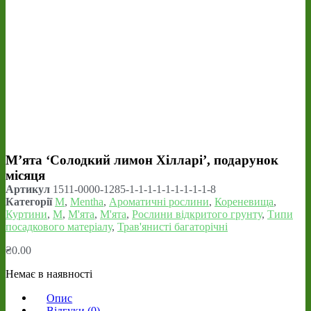
М’ята ‘Солодкий лимон Хілларі’, подарунок
місяця
Артикул
1511-0000-1285-1-1-1-1-1-1-1-1-1-8
Категорії
M
,
Mentha
,
Ароматичні рослини
,
Кореневища
,
Куртини
,
М
,
М'ята
,
М'ята
,
Рослини відкритого грунту
,
Типи
посадкового матеріалу
,
Трав'янисті багаторічні
₴
0.00
Немає в наявності
Опис
Відгуки (0)