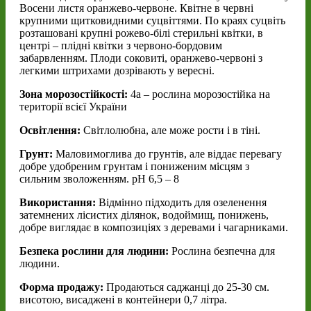
Восени листя оранжево-червоне. Квітне в червні
крупними щитковидними суцвіттями. По краях суцвіть
розташовані крупні рожево-білі стерильні квітки, в
центрі – плідні квітки з червоно-бордовим
забарвленням. Плоди соковиті, оранжево-червоні з
легкими штрихами дозрівають у вересні.
Зона морозостійкості:
4а – рослина морозостійка на
території всієї України
Освітлення:
Світлолюбна, але може рости і в тіні.
Грунт:
Маловимоглива до грунтів, але віддає перевагу
добре удобреним грунтам і пониженим місцям з
сильним зволоженням. pH 6,5 – 8
Використання:
Відмінно підходить для озеленення
затемнених лісистих ділянок, водоймищ, понижень,
добре виглядає в композиціях з деревами і чагарниками.
Безпека рослини для людини:
Рослина безпечна для
людини.
Форма продажу:
Продаються саджанці до 25-30 см.
висотою, висаджені в контейнери 0,7 літра.