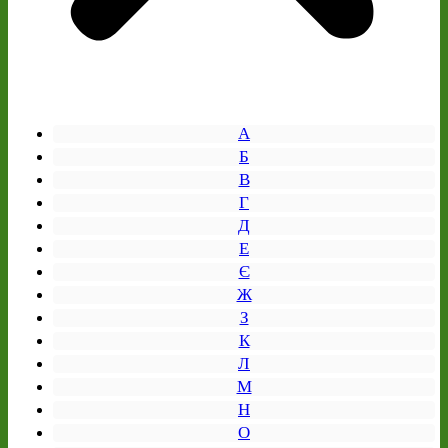
А
Б
В
Г
Д
Е
Є
Ж
З
К
Л
М
Н
О