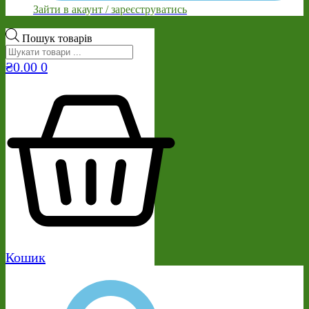
Зайти в акаунт / зареєструватись
Пошук товарів
₴
0.00
0
Кошик