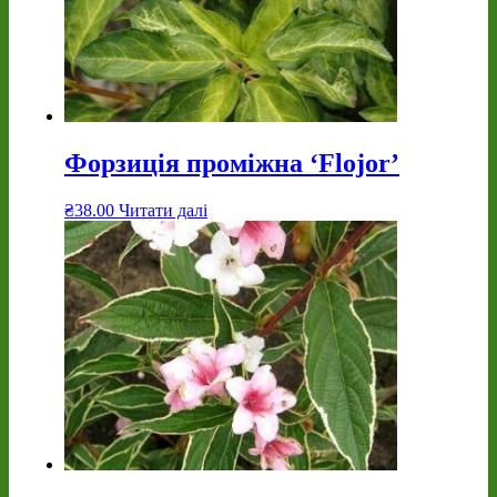
Форзиція проміжна ‘Flojor’
₴
38.00
Читати далі