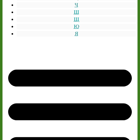
Ч
Ш
Щ
Ю
Я