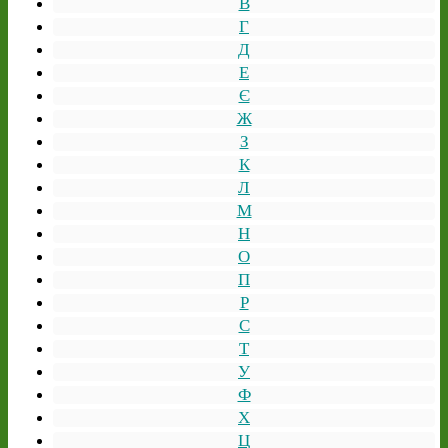
В
Г
Д
Е
Є
Ж
З
К
Л
М
Н
О
П
Р
С
Т
У
Ф
Х
Ц