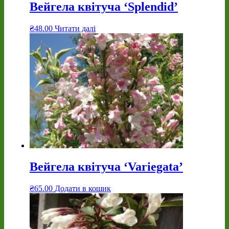
Вейгела квітуча ‘Splendid’
₴
48.00
Читати далі
Вейгела квітуча ‘Variegata’
₴
65.00
Додати в кошик