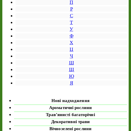
П
Р
С
Т
У
Ф
Х
Ц
Ч
Ш
Щ
Ю
Я
Нові надходження
Ароматичні рослини
Трав’янисті багаторічні
Декоративні трави
Вічнозелені рослини