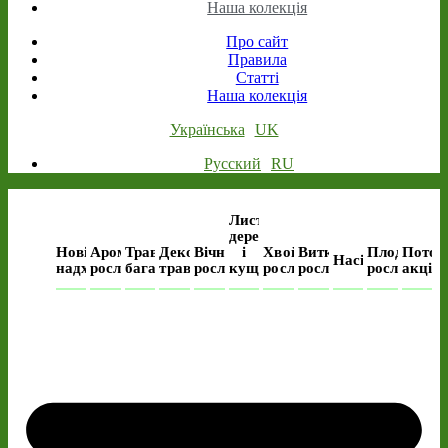
Наша колекція
Про сайт
Правила
Статті
Наша колекція
Українська
UK
Русский
RU
Листяні
дерева
Нові
Ароматичні
Трав’янисті
Декоративні
Вічнозелені
і
Хвойні
Виткі
Плодові
Поточ
Насіння
надходження
рослини
багаторічні
трави
рослини
кущі
рослини
рослини
рослини
акція