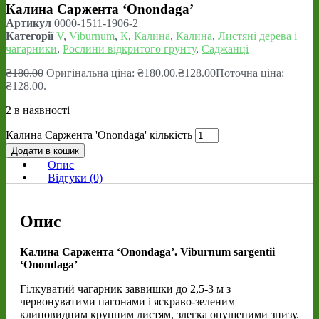
Калина Саржента ‘Onondaga’
Артикул
0000-1511-1906-2
Категорії
V
,
Viburnum
,
К
,
Калина
,
Калина
,
Листяні дерева і
чагарники
,
Рослини відкритого грунту
,
Саджанці
₴
180.00
Оригінальна ціна: ₴180.00.
₴
128.00
Поточна ціна:
₴128.00.
2 в наявності
Калина Саржента 'Onondaga' кількість
Додати в кошик
Опис
Відгуки (0)
Опис
Калина Саржента ‘Onondaga’. Viburnum sargentii
‘Onondaga’
Гілкуватий чагарник заввишки до 2,5-3 м з
червонуватими пагонами і яскраво-зеленим
клиновидним крупним листям, злегка опушеними знизу.