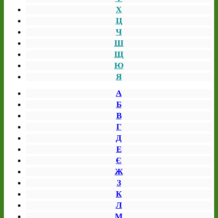
Х
Ц
Ч
Ш
Щ
Ю
Я
А
Б
В
Г
Д
Е
Є
Ж
З
К
Л
М