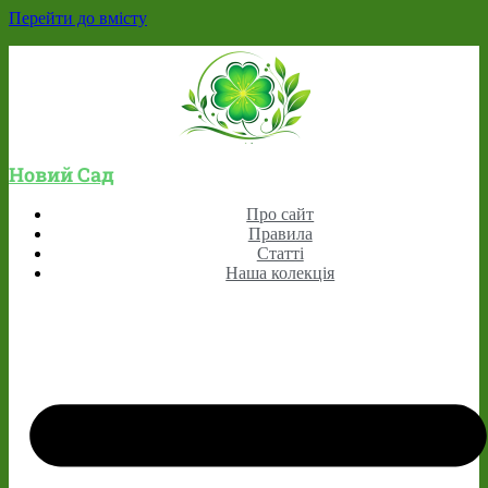
Перейти до вмісту
Новий Сад
Про сайт
Правила
Статті
Наша колекція