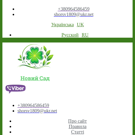
+380964586459
shorsv1809@ukr.net
Українська
UK
Русский
RU
Новий Сад
+380964586459
shorsv1809@ukr.net
Про сайт
Правила
Статті