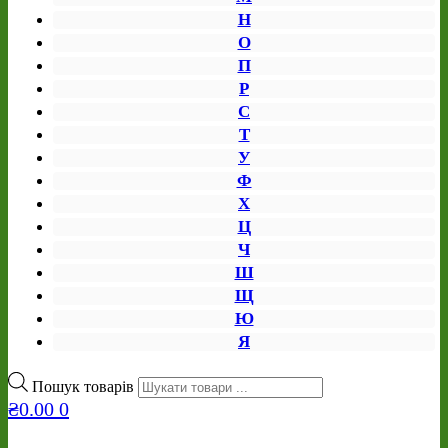
Н
О
П
Р
С
Т
У
Ф
Х
Ц
Ч
Ш
Щ
Ю
Я
Пошук товарів
₴
0.00
0