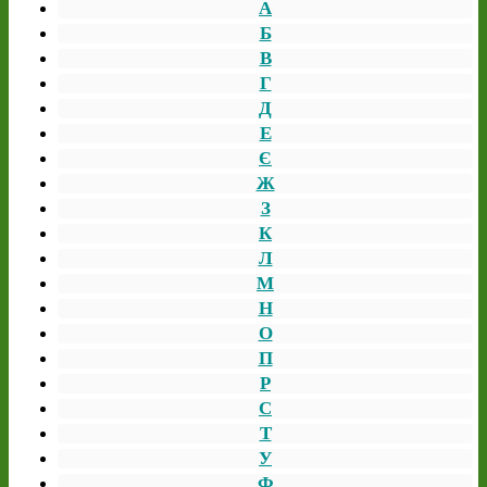
А
Б
В
Г
Д
Е
Є
Ж
З
К
Л
М
Н
О
П
Р
С
Т
У
Ф