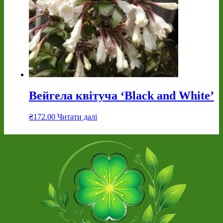
Вейгела квітуча ‘Black and White’
₴
172.00
Читати далі