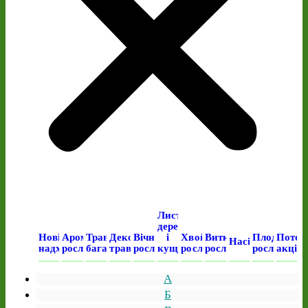
Листяні
дерева
Нові
Ароматичні
Трав’янисті
Декоративні
Вічнозелені
і
Хвойні
Виткі
Плодові
Поточ
Насіння
надходження
рослини
багаторічні
трави
рослини
кущі
рослини
рослини
рослини
акція
А
Б