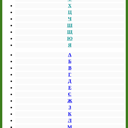
Х
Ц
Ч
Ш
Щ
Ю
Я
А
Б
В
Г
Д
Е
Є
Ж
З
К
Л
М