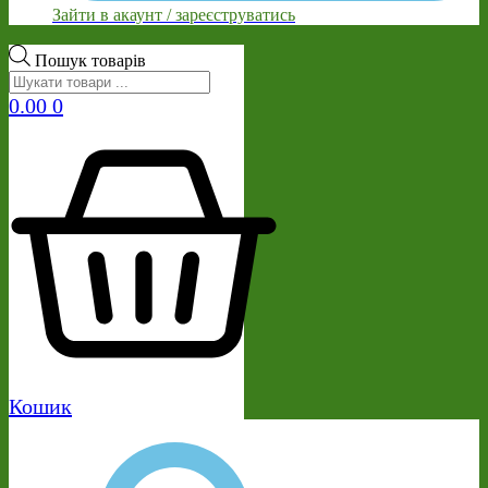
Зайти в акаунт / зареєструватись
Пошук товарів
0.00
0
Кошик