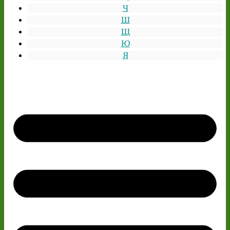
Ч
Ш
Щ
Ю
Я