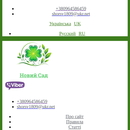
+380964586459
shorsv1809@ukr.net
Українська
UK
Русский
RU
Новий Сад
+380964586459
shorsv1809@ukr.net
Про сайт
Правила
Статті