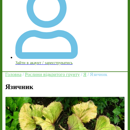
Зайти в акаунт / зареєструватись
Головна
/
Рослини відкритого грунту
/
Я
/ Язичник
Язичник