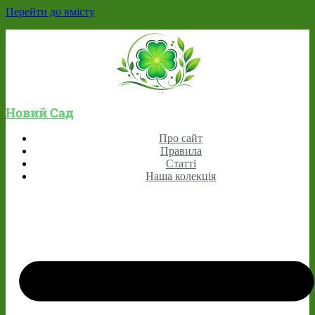
Перейти до вмісту
Новий Сад
Про сайт
Правила
Статті
Наша колекція