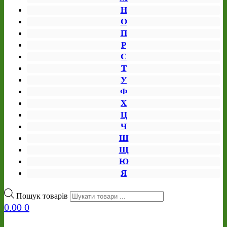
Н
О
П
Р
С
Т
У
Ф
Х
Ц
Ч
Ш
Щ
Ю
Я
Пошук товарів
0.00
0