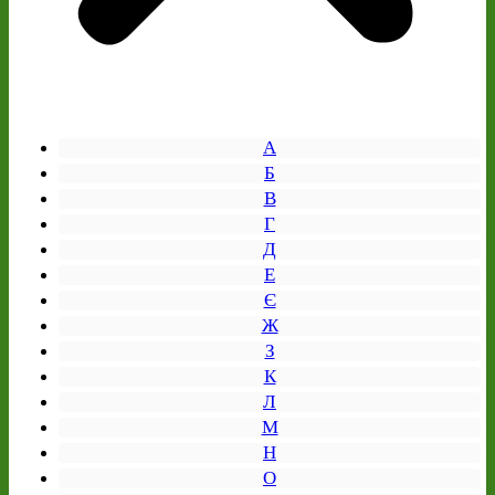
А
Б
В
Г
Д
Е
Є
Ж
З
К
Л
М
Н
О