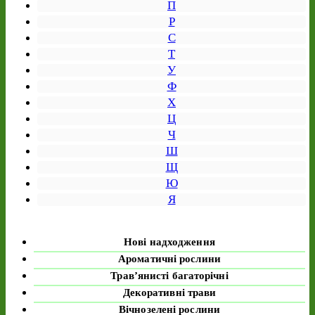
П
Р
С
Т
У
Ф
Х
Ц
Ч
Ш
Щ
Ю
Я
Нові надходження
Ароматичні рослини
Трав’янисті багаторічні
Декоративні трави
Вічнозелені рослини