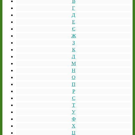
В
Г
Д
Е
Є
Ж
З
К
Л
М
Н
О
П
Р
С
Т
У
Ф
Х
Ц