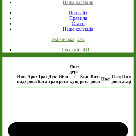
Наша колекція
Про сайт
Правила
Статті
Наша колекція
Українська
UK
Русский
RU
Листяні
дерева
Нові
Ароматичні
Трав’янисті
Декоративні
Вічнозелені
і
Хвойні
Виткі
Плодові
Поточ
Насіння
надходження
рослини
багаторічні
трави
рослини
кущі
рослини
рослини
рослини
акція