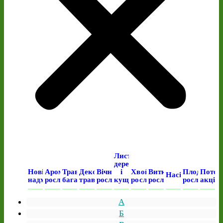
Листяні
дерева
Нові
Ароматичні
Трав’янисті
Декоративні
Вічнозелені
і
Хвойні
Виткі
Плодові
Поточ
Насіння
надходження
рослини
багаторічні
трави
рослини
кущі
рослини
рослини
рослини
акція
А
Б