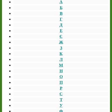
А
Б
В
Г
Д
Е
Є
Ж
З
К
Л
М
Н
О
П
Р
С
Т
У
Ф