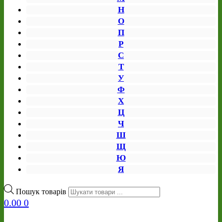
Н
О
П
Р
С
Т
У
Ф
Х
Ц
Ч
Ш
Щ
Ю
Я
Пошук товарів
0.00
0