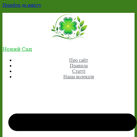
Перейти до вмісту
Новий Сад
Про сайт
Правила
Статті
Наша колекція