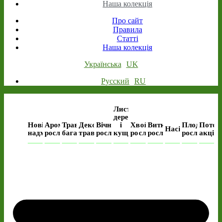
Наша колекція
Про сайт
Правила
Статті
Наша колекція
Українська
UK
Русский
RU
Листяні
дерева
Нові
Ароматичні
Трав’янисті
Декоративні
Вічнозелені
і
Хвойні
Виткі
Плодові
Поточ
Насіння
надходження
рослини
багаторічні
трави
рослини
кущі
рослини
рослини
рослини
акція