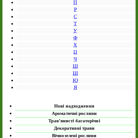
П
Р
С
Т
У
Ф
Х
Ц
Ч
Ш
Щ
Ю
Я
Нові надходження
Ароматичні рослини
Трав’янисті багаторічні
Декоративні трави
Вічнозелені рослини