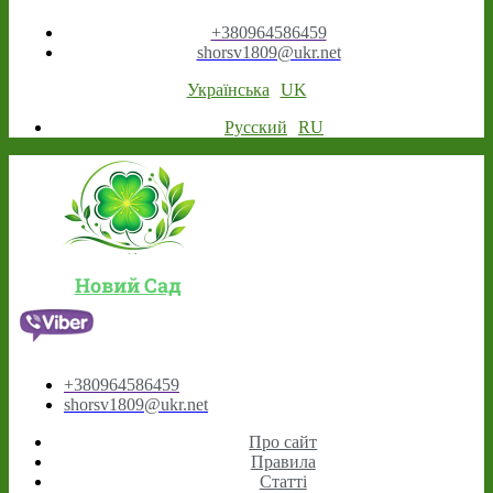
+380964586459
shorsv1809@ukr.net
Українська
UK
Русский
RU
Новий Сад
+380964586459
shorsv1809@ukr.net
Про сайт
Правила
Статті