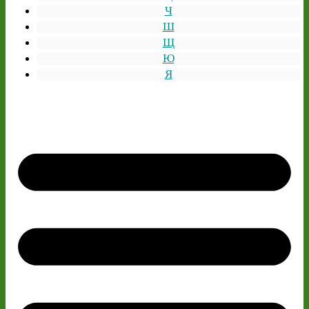
Ч
Ш
Щ
Ю
Я