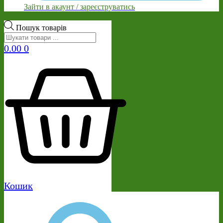
Зайти в акаунт / зареєструватись
Пошук товарів
0.00
0
Кошик