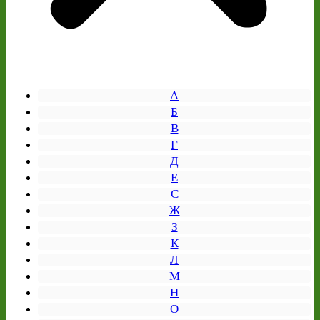
А
Б
В
Г
Д
Е
Є
Ж
З
К
Л
М
Н
О