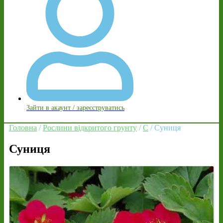
Зайти в акаунт / зареєструватись
Головна
/
Рослини відкритого грунту
/
С
/ Суниця
Суниця