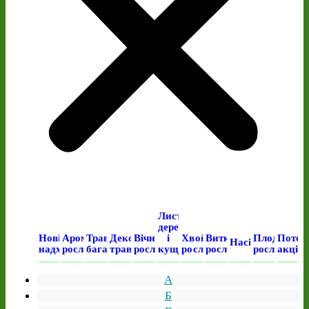
Листяні
дерева
Нові
Ароматичні
Трав’янисті
Декоративні
Вічнозелені
і
Хвойні
Виткі
Плодові
Поточ
Насіння
надходження
рослини
багаторічні
трави
рослини
кущі
рослини
рослини
рослини
акція
А
Б