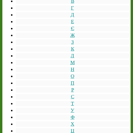
В
Г
Д
Е
Є
Ж
З
К
Л
М
Н
О
П
Р
С
Т
У
Ф
Х
Ц