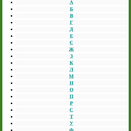
А
Б
В
Г
Д
Е
Є
Ж
З
К
Л
М
Н
О
П
Р
С
Т
У
Ф