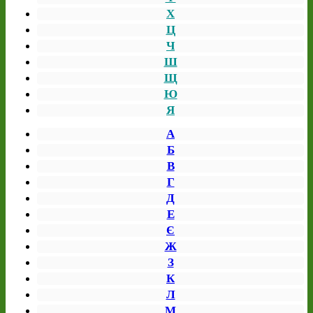
Х
Ц
Ч
Ш
Щ
Ю
Я
А
Б
В
Г
Д
Е
Є
Ж
З
К
Л
М