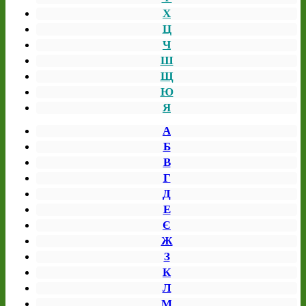
Х
Ц
Ч
Ш
Щ
Ю
Я
А
Б
В
Г
Д
Е
Є
Ж
З
К
Л
М