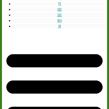
Ч
Ш
Щ
Ю
Я