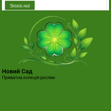
Читати далі
Новий Сад
Приватна колеція рослин