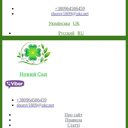
+380964586459
shorsv1809@ukr.net
Українська
UK
Русский
RU
Новий Сад
+380964586459
shorsv1809@ukr.net
Про сайт
Правила
Статті