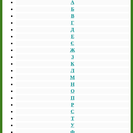
А
Б
В
Г
Д
Е
Є
Ж
З
К
Л
М
Н
О
П
Р
С
Т
У
Ф