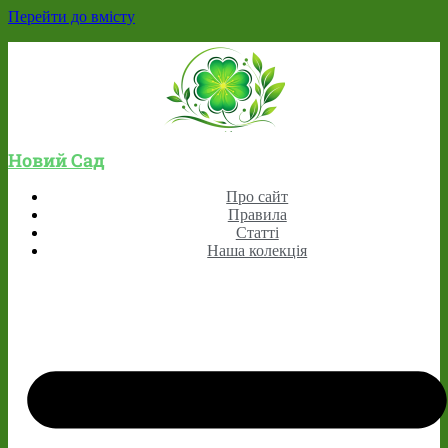
Перейти до вмісту
Новий Сад
Про сайт
Правила
Статті
Наша колекція