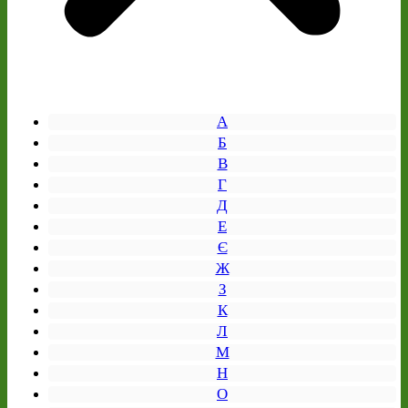
А
Б
В
Г
Д
Е
Є
Ж
З
К
Л
М
Н
О