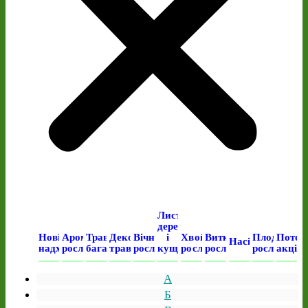
Листяні
дерева
Нові
Ароматичні
Трав’янисті
Декоративні
Вічнозелені
і
Хвойні
Виткі
Плодові
Поточ
Насіння
надходження
рослини
багаторічні
трави
рослини
кущі
рослини
рослини
рослини
акція
А
Б