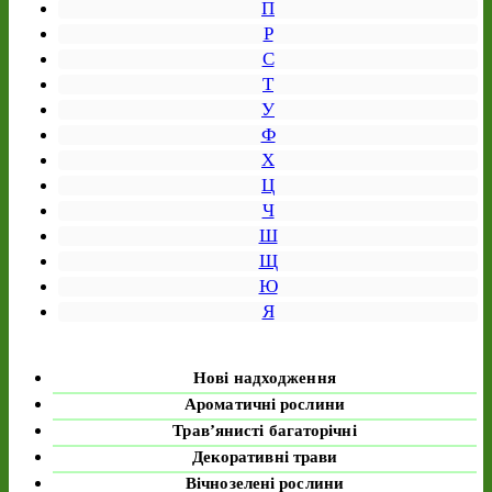
П
Р
С
Т
У
Ф
Х
Ц
Ч
Ш
Щ
Ю
Я
Нові надходження
Ароматичні рослини
Трав’янисті багаторічні
Декоративні трави
Вічнозелені рослини