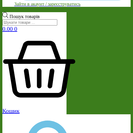
Зайти в акаунт / зареєструватись
Пошук товарів
0.00
0
Кошик