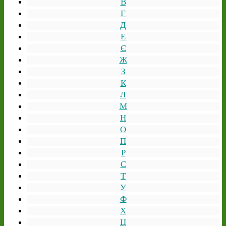
В
Г
Д
Е
Є
Ж
З
К
Л
М
Н
О
П
Р
С
Т
У
Ф
Х
Ц