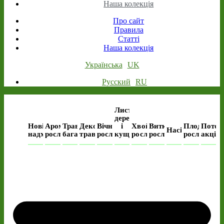
Наша колекція
Про сайт
Правила
Статті
Наша колекція
Українська
UK
Русский
RU
Листяні
дерева
Нові
Ароматичні
Трав’янисті
Декоративні
Вічнозелені
і
Хвойні
Виткі
Плодові
Поточ
Насіння
надходження
рослини
багаторічні
трави
рослини
кущі
рослини
рослини
рослини
акція