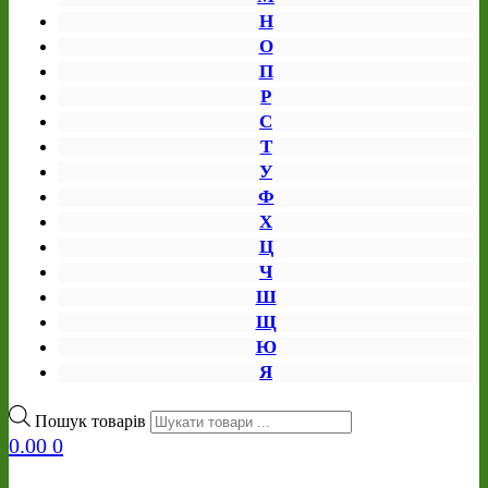
Н
О
П
Р
С
Т
У
Ф
Х
Ц
Ч
Ш
Щ
Ю
Я
Пошук товарів
0.00
0