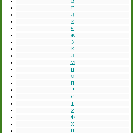
В
Г
Д
Е
Є
Ж
З
К
Л
М
Н
О
П
Р
С
Т
У
Ф
Х
Ц