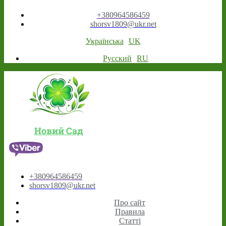
+380964586459
shorsv1809@ukr.net
Українська
UK
Русский
RU
Новий Сад
+380964586459
shorsv1809@ukr.net
Про сайт
Правила
Статті