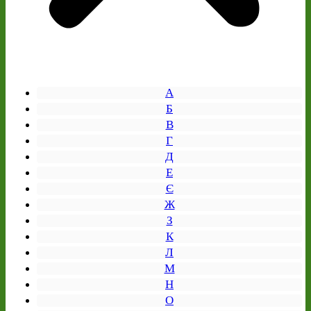
А
Б
В
Г
Д
Е
Є
Ж
З
К
Л
М
Н
О