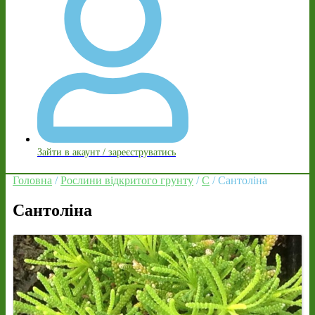
Зайти в акаунт / зареєструватись
Головна
/
Рослини відкритого грунту
/
С
/ Сантоліна
Сантоліна