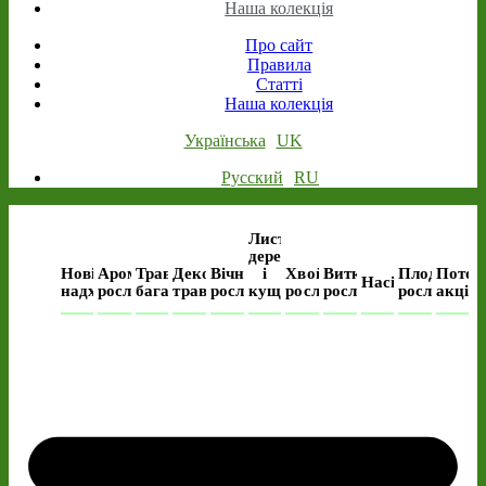
Наша колекція
Про сайт
Правила
Статті
Наша колекція
Українська
UK
Русский
RU
Листяні
дерева
Нові
Ароматичні
Трав’янисті
Декоративні
Вічнозелені
і
Хвойні
Виткі
Плодові
Поточ
Насіння
надходження
рослини
багаторічні
трави
рослини
кущі
рослини
рослини
рослини
акція