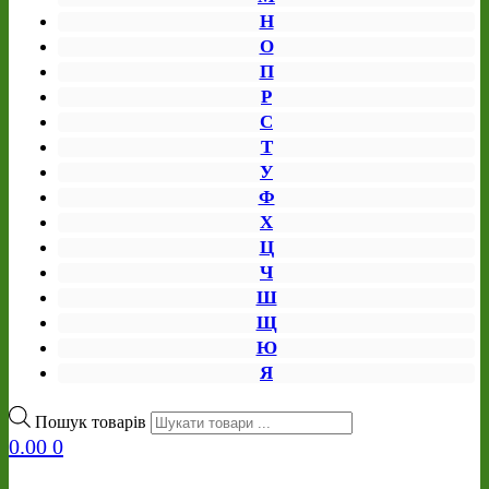
Н
О
П
Р
С
Т
У
Ф
Х
Ц
Ч
Ш
Щ
Ю
Я
Пошук товарів
0.00
0