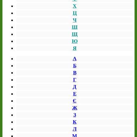
Х
Ц
Ч
Ш
Щ
Ю
Я
А
Б
В
Г
Д
Е
Є
Ж
З
К
Л
М