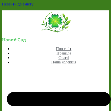
Перейти до вмісту
Новий Сад
Про сайт
Правила
Статті
Наша колекція