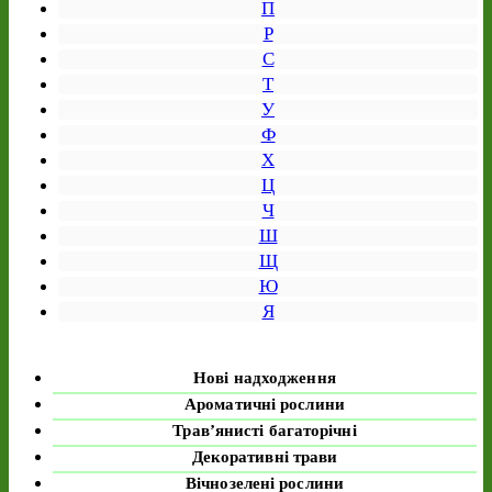
П
Р
С
Т
У
Ф
Х
Ц
Ч
Ш
Щ
Ю
Я
Нові надходження
Ароматичні рослини
Трав’янисті багаторічні
Декоративні трави
Вічнозелені рослини