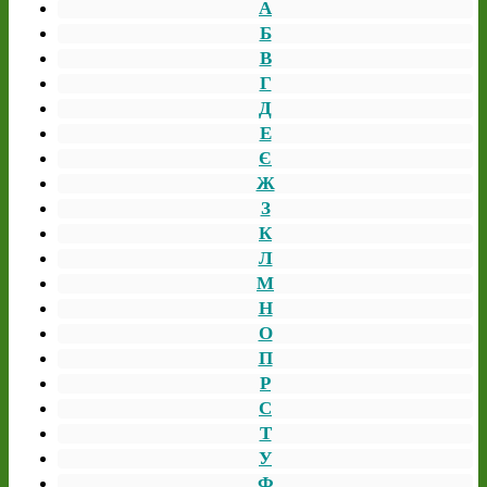
А
Б
В
Г
Д
Е
Є
Ж
З
К
Л
М
Н
О
П
Р
С
Т
У
Ф