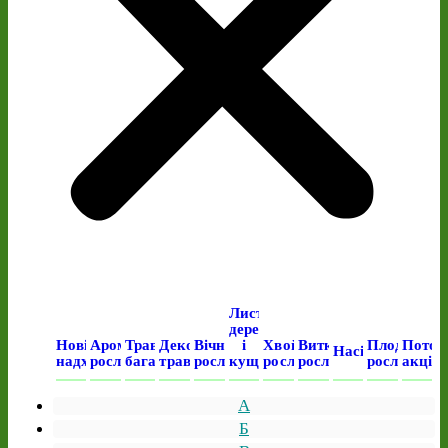
Листяні
дерева
Нові
Ароматичні
Трав’янисті
Декоративні
Вічнозелені
і
Хвойні
Виткі
Плодові
Поточ
Насіння
надходження
рослини
багаторічні
трави
рослини
кущі
рослини
рослини
рослини
акція
А
Б