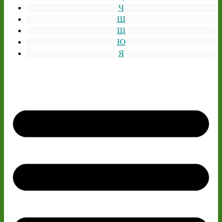
Ч
Ш
Щ
Ю
Я