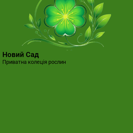
Новий Сад
Приватна колеція рослин