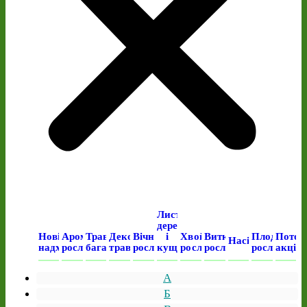
Листяні
дерева
Нові
Ароматичні
Трав’янисті
Декоративні
Вічнозелені
і
Хвойні
Виткі
Плодові
Поточ
Насіння
надходження
рослини
багаторічні
трави
рослини
кущі
рослини
рослини
рослини
акція
А
Б