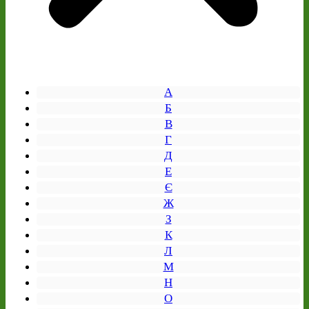
А
Б
В
Г
Д
Е
Є
Ж
З
К
Л
М
Н
О