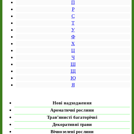
П
Р
С
Т
У
Ф
Х
Ц
Ч
Ш
Щ
Ю
Я
Нові надходження
Ароматичні рослини
Трав’янисті багаторічні
Декоративні трави
Вічнозелені рослини