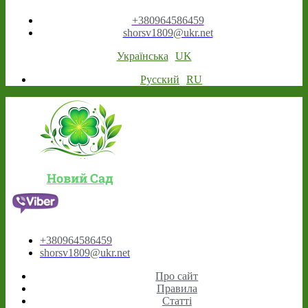
+380964586459
shorsv1809@ukr.net
Українська
UK
Русский
RU
Новий Сад
+380964586459
shorsv1809@ukr.net
Про сайт
Правила
Статті