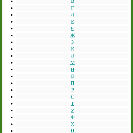
В
Г
Д
Е
Є
Ж
З
К
Л
М
Н
О
П
Р
С
Т
У
Ф
Х
Ц