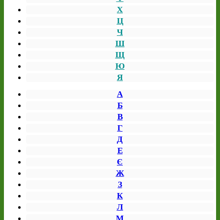
Х
Ц
Ч
Ш
Щ
Ю
Я
А
Б
В
Г
Д
Е
Є
Ж
З
К
Л
М