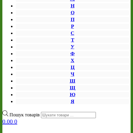
Н
О
П
Р
С
Т
У
Ф
Х
Ц
Ч
Ш
Щ
Ю
Я
Пошук товарів
0.00
0