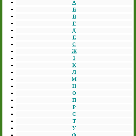
А
Б
В
Г
Д
Е
Є
Ж
З
К
Л
М
Н
О
П
Р
С
Т
У
Ф