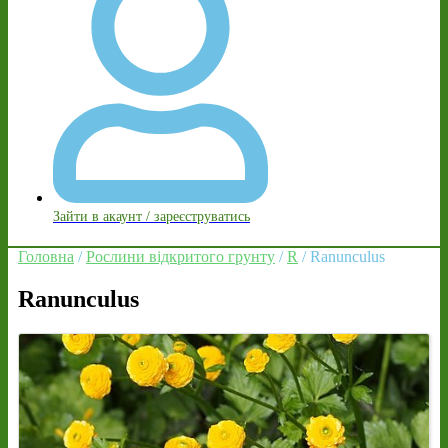
Зайти в акаунт / зареєструватись
Головна
/
Рослини відкритого грунту
/
R
/ Ranunculus
Ranunculus