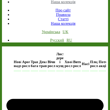
Наша колекція
Про сайт
Правила
Статті
Наша колекція
Українська
UK
Русский
RU
Листяні
дерева
Нові
Ароматичні
Трав’янисті
Декоративні
Вічнозелені
і
Хвойні
Виткі
Плодові
Поточ
Насіння
надходження
рослини
багаторічні
трави
рослини
кущі
рослини
рослини
рослини
акція