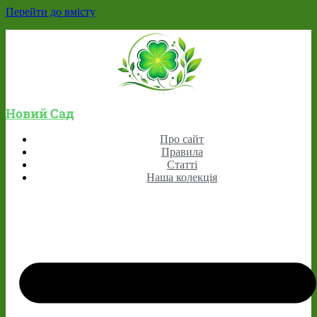
Перейти до вмісту
Новий Сад
Про сайт
Правила
Статті
Наша колекція