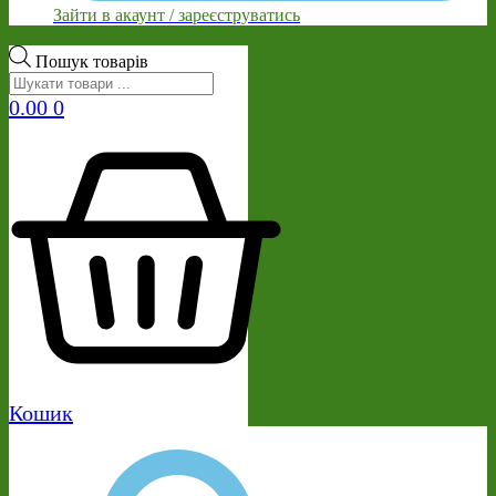
Зайти в акаунт / зареєструватись
Пошук товарів
0.00
0
Кошик