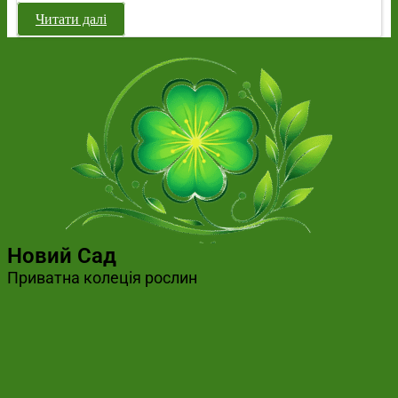
Читати далі
Новий Сад
Приватна колеція рослин