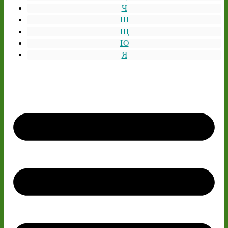
Ч
Ш
Щ
Ю
Я