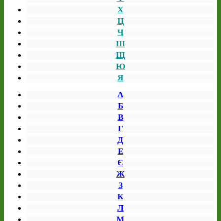
Х
Ц
Ч
Ш
Щ
Ю
Я
А
Б
В
Г
Д
Е
Є
Ж
З
К
Л
М