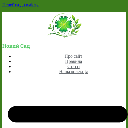
Перейти до вмісту
Новий Сад
Про сайт
Правила
Статті
Наша колекція