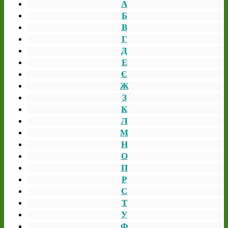
А
Б
В
Г
Д
Е
Є
Ж
З
К
Л
М
Н
О
П
Р
С
Т
У
Ф