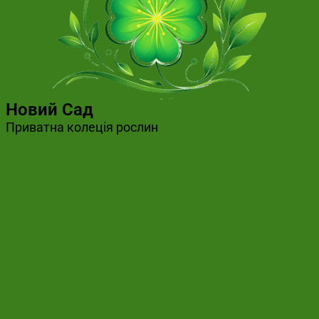
Новий Сад
Приватна колеція рослин