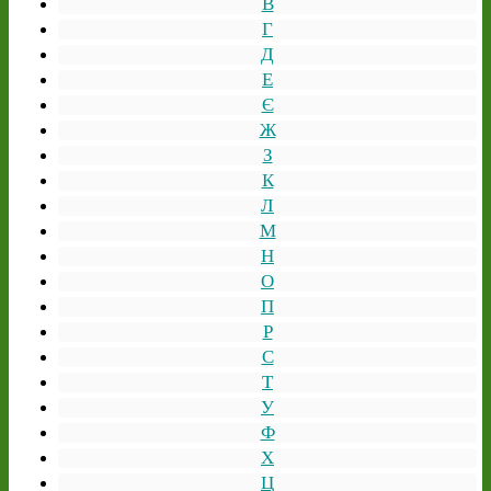
В
Г
Д
Е
Є
Ж
З
К
Л
М
Н
О
П
Р
С
Т
У
Ф
Х
Ц