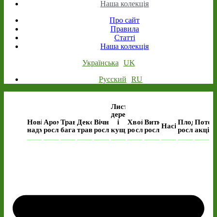
Наша колекція
Про сайт
Правила
Статті
Наша колекція
Українська
UK
Русский
RU
Листяні
дерева
Нові
Ароматичні
Трав’янисті
Декоративні
Вічнозелені
і
Хвойні
Виткі
Плодові
Поточ
Насіння
надходження
рослини
багаторічні
трави
рослини
кущі
рослини
рослини
рослини
акція