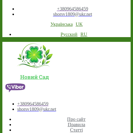
+380964586459
shorsv1809@ukr.net
Українська
UK
Русский
RU
Новий Сад
+380964586459
shorsv1809@ukr.net
Про сайт
Правила
Статті