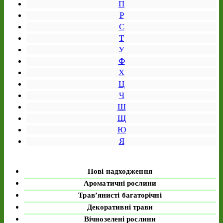
П
Р
С
Т
У
Ф
Х
Ц
Ч
Ш
Щ
Ю
Я
Нові надходження
Ароматичні рослини
Трав’янисті багаторічні
Декоративні трави
Вічнозелені рослини