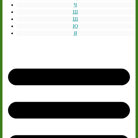
Ч
Ш
Щ
Ю
Я