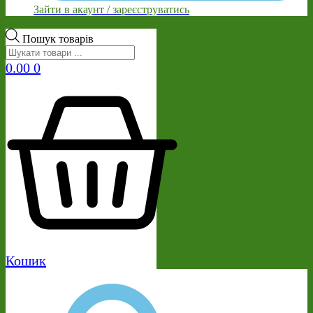
Зайти в акаунт / зареєструватись
Пошук товарів
0.00
0
Кошик