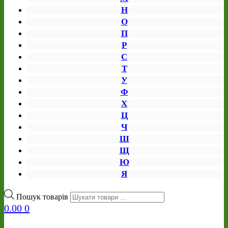
Н
О
П
Р
С
Т
У
Ф
Х
Ц
Ч
Ш
Щ
Ю
Я
Пошук товарів
0.00
0