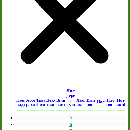
Листяні
дерева
Нові
Ароматичні
Трав’янисті
Декоративні
Вічнозелені
і
Хвойні
Виткі
Плодові
Поточ
Насіння
надходження
рослини
багаторічні
трави
рослини
кущі
рослини
рослини
рослини
акція
А
Б