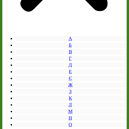
А
Б
В
Г
Д
Е
Є
Ж
З
К
Л
М
Н
О