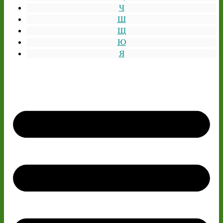
Ч
Ш
Щ
Ю
Я