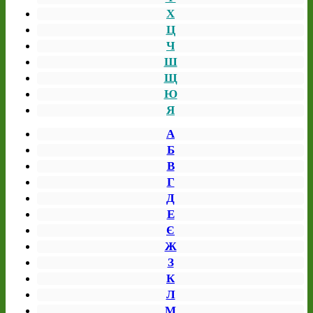
Х
Ц
Ч
Ш
Щ
Ю
Я
А
Б
В
Г
Д
Е
Є
Ж
З
К
Л
М