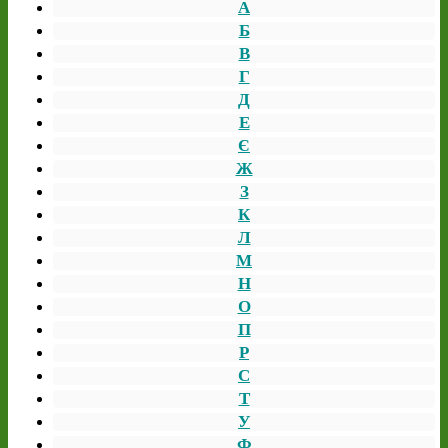
А
Б
В
Г
Д
Е
Є
Ж
З
К
Л
М
Н
О
П
Р
С
Т
У
Ф