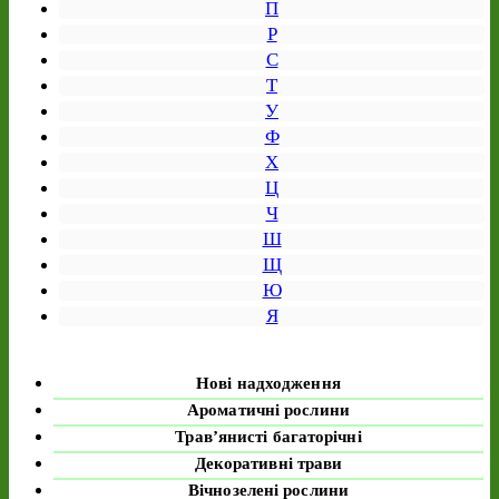
П
Р
С
Т
У
Ф
Х
Ц
Ч
Ш
Щ
Ю
Я
Нові надходження
Ароматичні рослини
Трав’янисті багаторічні
Декоративні трави
Вічнозелені рослини