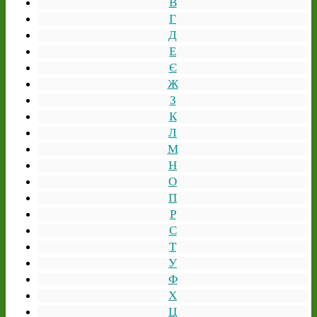
В
Г
Д
Е
Є
Ж
З
К
Л
М
Н
О
П
Р
С
Т
У
Ф
Х
Ц