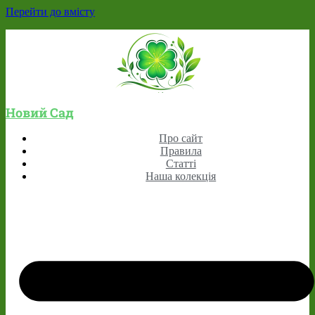
Перейти до вмісту
Новий Сад
Про сайт
Правила
Статті
Наша колекція