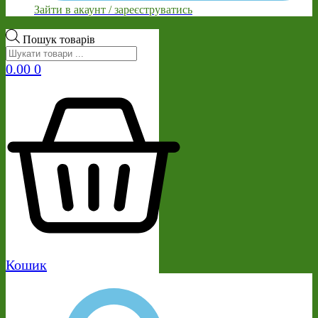
Зайти в акаунт / зареєструватись
Пошук товарів
0.00
0
Кошик