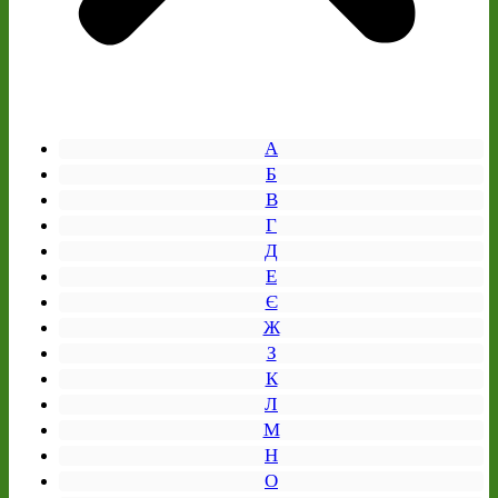
А
Б
В
Г
Д
Е
Є
Ж
З
К
Л
М
Н
О