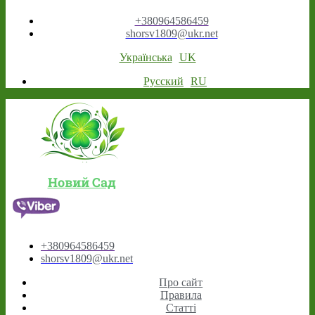
+380964586459
shorsv1809@ukr.net
Українська
UK
Русский
RU
Новий Сад
+380964586459
shorsv1809@ukr.net
Про сайт
Правила
Статті