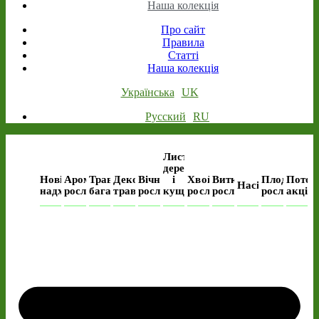
Наша колекція
Про сайт
Правила
Статті
Наша колекція
Українська
UK
Русский
RU
Листяні
дерева
Нові
Ароматичні
Трав’янисті
Декоративні
Вічнозелені
і
Хвойні
Виткі
Плодові
Поточ
Насіння
надходження
рослини
багаторічні
трави
рослини
кущі
рослини
рослини
рослини
акція