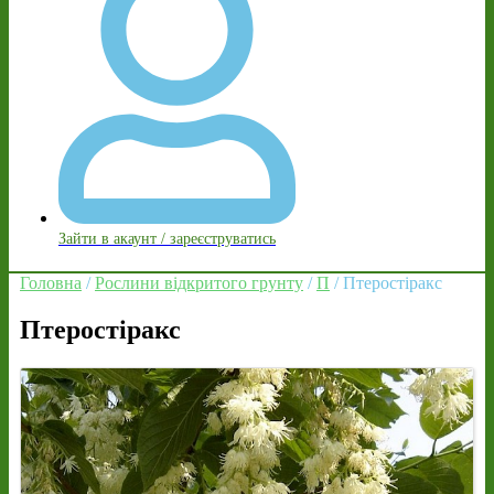
Зайти в акаунт / зареєструватись
Головна
/
Рослини відкритого грунту
/
П
/ Птеростіракс
Птеростіракс