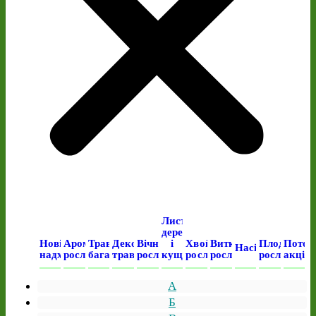
Листяні
дерева
Нові
Ароматичні
Трав’янисті
Декоративні
Вічнозелені
і
Хвойні
Виткі
Плодові
Поточ
Насіння
надходження
рослини
багаторічні
трави
рослини
кущі
рослини
рослини
рослини
акція
А
Б