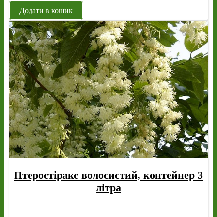
Додати в кошик
Птеростіракс волосистий, контейнер 3
літра