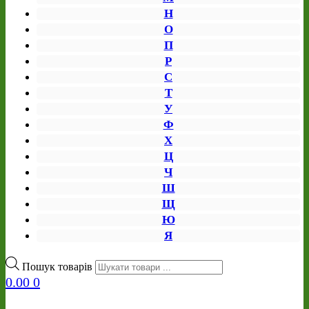
Н
О
П
Р
С
Т
У
Ф
Х
Ц
Ч
Ш
Щ
Ю
Я
Пошук товарів
0.00
0