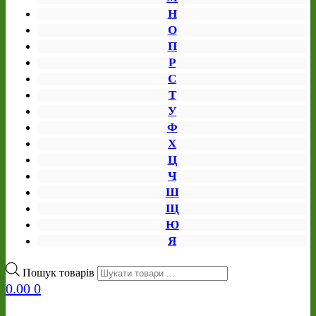
Н
О
П
Р
С
Т
У
Ф
Х
Ц
Ч
Ш
Щ
Ю
Я
Пошук товарів
0.00
0