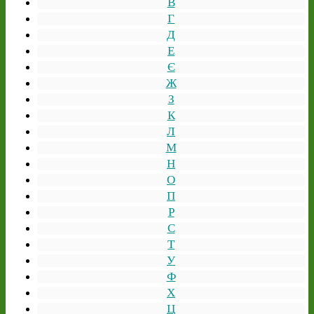
В
Г
Д
Е
Є
Ж
З
К
Л
М
Н
О
П
Р
С
Т
У
Ф
Х
Ц