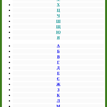
Х
Ц
Ч
Ш
Щ
Ю
Я
А
Б
В
Г
Д
Е
Є
Ж
З
К
Л
М