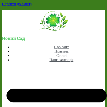
Перейти до вмісту
Новий Сад
Про сайт
Правила
Статті
Наша колекція