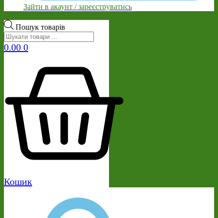
Зайти в акаунт / зареєструватись
Пошук товарів
0.00
0
Кошик