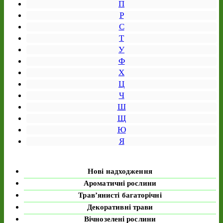
П
Р
С
Т
У
Ф
Х
Ц
Ч
Ш
Щ
Ю
Я
Нові надходження
Ароматичні рослини
Трав’янисті багаторічні
Декоративні трави
Вічнозелені рослини