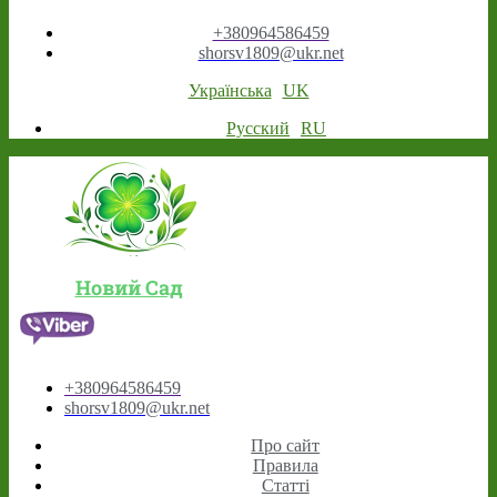
+380964586459
shorsv1809@ukr.net
Українська
UK
Русский
RU
Новий Сад
+380964586459
shorsv1809@ukr.net
Про сайт
Правила
Статті