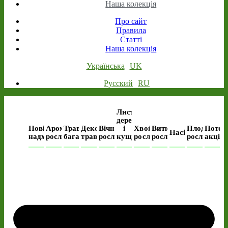
Наша колекція
Про сайт
Правила
Статті
Наша колекція
Українська
UK
Русский
RU
Листяні
дерева
Нові
Ароматичні
Трав’янисті
Декоративні
Вічнозелені
і
Хвойні
Виткі
Плодові
Поточ
Насіння
надходження
рослини
багаторічні
трави
рослини
кущі
рослини
рослини
рослини
акція