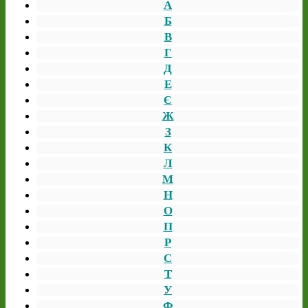
А
Б
В
Г
Д
Е
Є
Ж
З
К
Л
М
Н
О
П
Р
С
Т
У
Ф