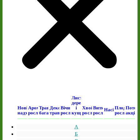
Листяні
дерева
Нові
Ароматичні
Трав’янисті
Декоративні
Вічнозелені
і
Хвойні
Виткі
Плодові
Поточ
Насіння
надходження
рослини
багаторічні
трави
рослини
кущі
рослини
рослини
рослини
акція
А
Б