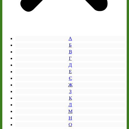
А
Б
В
Г
Д
Е
Є
Ж
З
К
Л
М
Н
О