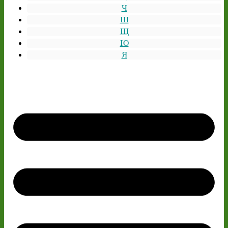
Ч
Ш
Щ
Ю
Я