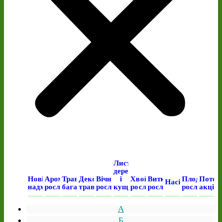
Листяні
дерева
Нові
Ароматичні
Трав’янисті
Декоративні
Вічнозелені
і
Хвойні
Виткі
Плодові
Поточ
Насіння
надходження
рослини
багаторічні
трави
рослини
кущі
рослини
рослини
рослини
акція
А
Б