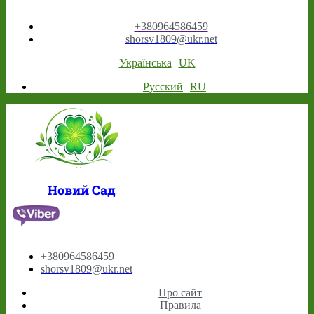
+380964586459
shorsv1809@ukr.net
Українська
UK
Русский
RU
Новий Сад
+380964586459
shorsv1809@ukr.net
Про сайт
Правила