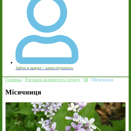
Зайти в акаунт / зареєструватись
Головна
/
Рослини відкритого грунту
/
М
/ Місячниця
Місячниця