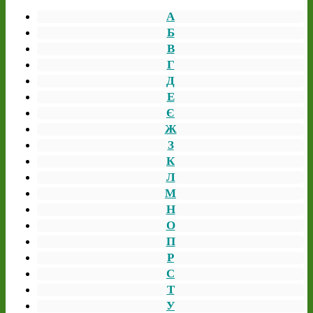
А
Б
В
Г
Д
Е
Є
Ж
З
К
Л
М
Н
О
П
Р
С
Т
У