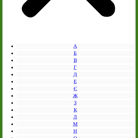
А
Б
В
Г
Д
Е
Є
Ж
З
К
Л
М
Н