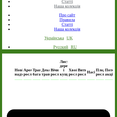
Статті
Наша колекція
Про сайт
Правила
Статті
Наша колекція
Українська
UK
Русский
RU
Листяні
дерева
Нові
Ароматичні
Трав’янисті
Декоративні
Вічнозелені
і
Хвойні
Виткі
Плодові
Поточ
Насіння
надходження
рослини
багаторічні
трави
рослини
кущі
рослини
рослини
рослини
акція