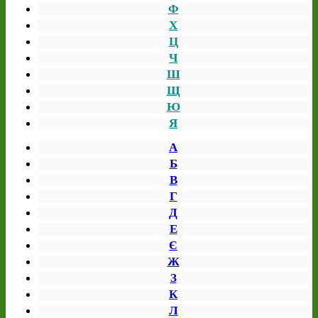
Ф
Х
Ц
Ч
Ш
Щ
Ю
Я
А
Б
В
Г
Д
Е
Є
Ж
З
К
Л