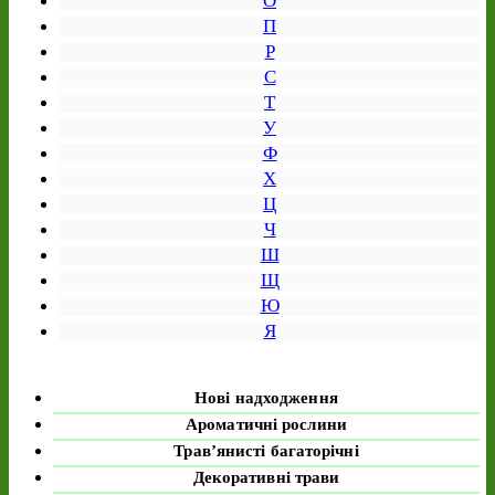
О
П
Р
С
Т
У
Ф
Х
Ц
Ч
Ш
Щ
Ю
Я
Нові надходження
Ароматичні рослини
Трав’янисті багаторічні
Декоративні трави