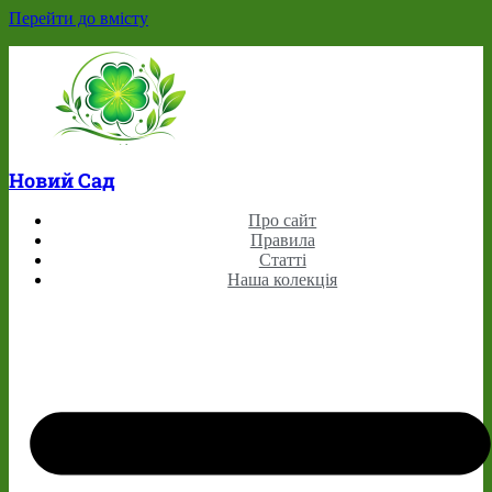
Перейти до вмісту
Новий Сад
Про сайт
Правила
Статті
Наша колекція