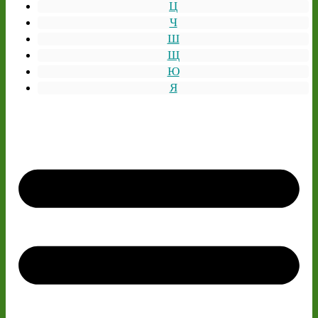
Ц
Ч
Ш
Щ
Ю
Я