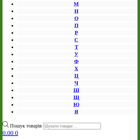
М
Н
О
П
Р
С
Т
У
Ф
Х
Ц
Ч
Ш
Щ
Ю
Я
Пошук товарів
0.00
0