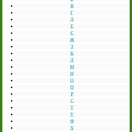
В
Г
Д
Е
Є
Ж
З
К
Л
М
Н
О
П
Р
С
Т
У
Ф
Х