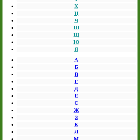
Х
Ц
Ч
Ш
Щ
Ю
Я
А
Б
В
Г
Д
Е
Є
Ж
З
К
Л
М