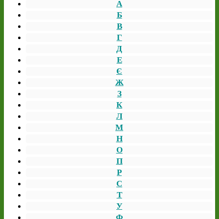
А
Б
В
Г
Д
Е
Є
Ж
З
К
Л
М
Н
О
П
Р
С
Т
У
Ф