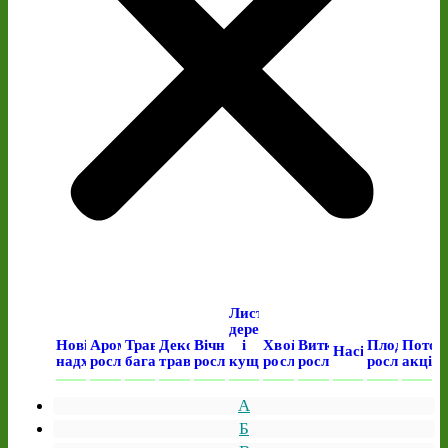
Листяні
дерева
Нові
Ароматичні
Трав’янисті
Декоративні
Вічнозелені
і
Хвойні
Виткі
Плодові
Поточ
Насіння
надходження
рослини
багаторічні
трави
рослини
кущі
рослини
рослини
рослини
акція
А
Б