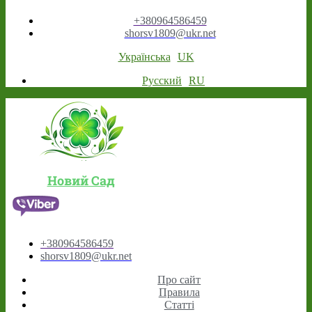
+380964586459
shorsv1809@ukr.net
Українська
UK
Русский
RU
Новий Сад
+380964586459
shorsv1809@ukr.net
Про сайт
Правила
Статті