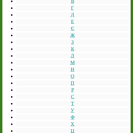
В
Г
Д
Е
Є
Ж
З
К
Л
М
Н
О
П
Р
С
Т
У
Ф
Х
Ц