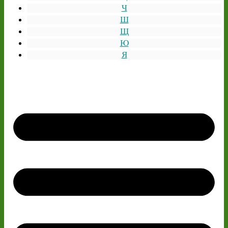
Ч
Ш
Щ
Ю
Я