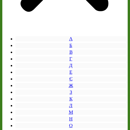
А
Б
В
Г
Д
Е
Є
Ж
З
К
Л
М
Н
О