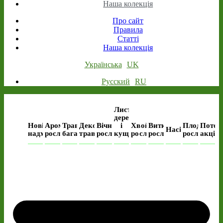
Наша колекція
Про сайт
Правила
Статті
Наша колекція
Українська
UK
Русский
RU
Листяні
дерева
Нові
Ароматичні
Трав’янисті
Декоративні
Вічнозелені
і
Хвойні
Виткі
Плодові
Поточ
Насіння
надходження
рослини
багаторічні
трави
рослини
кущі
рослини
рослини
рослини
акція