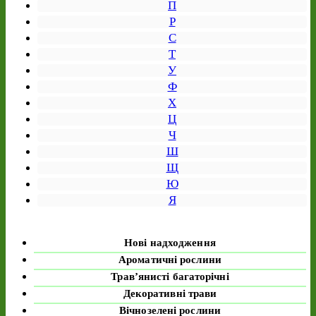
П
Р
С
Т
У
Ф
Х
Ц
Ч
Ш
Щ
Ю
Я
Нові надходження
Ароматичні рослини
Трав’янисті багаторічні
Декоративні трави
Вічнозелені рослини