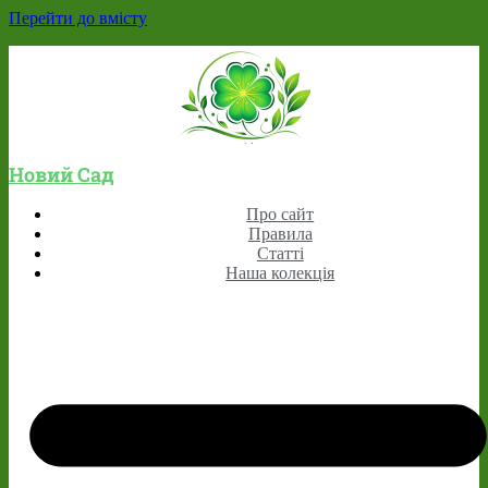
Перейти до вмісту
Новий Сад
Про сайт
Правила
Статті
Наша колекція