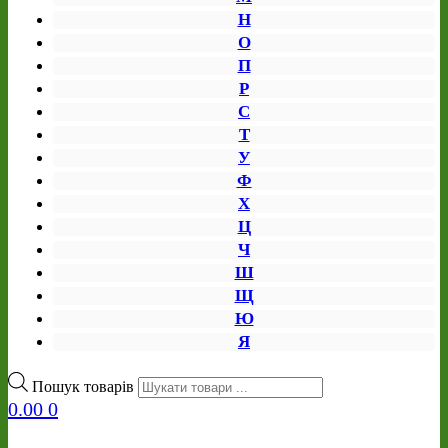
Н
О
П
Р
С
Т
У
Ф
Х
Ц
Ч
Ш
Щ
Ю
Я
Пошук товарів
0.00
0