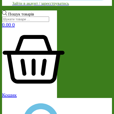
Зайти в акаунт / зареєструватись
Пошук товарів
0.00
0
Кошик