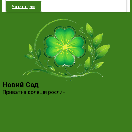
Читати далі
Новий Сад
Приватна колеція рослин