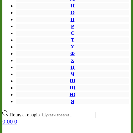
Н
О
П
Р
С
Т
У
Ф
Х
Ц
Ч
Ш
Щ
Ю
Я
Пошук товарів
0.00
0