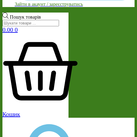
Зайти в акаунт / зареєструватись
Пошук товарів
0.00
0
Кошик