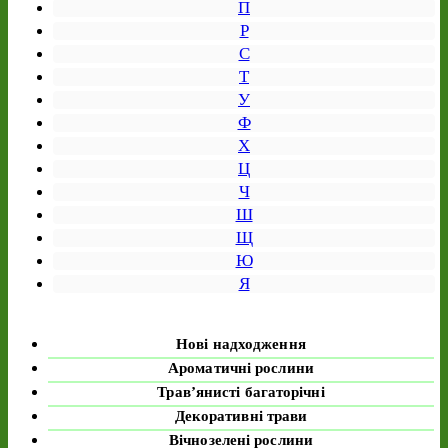
П
Р
С
Т
У
Ф
Х
Ц
Ч
Ш
Щ
Ю
Я
Нові надходження
Ароматичні рослини
Трав’янисті багаторічні
Декоративні трави
Вічнозелені рослини