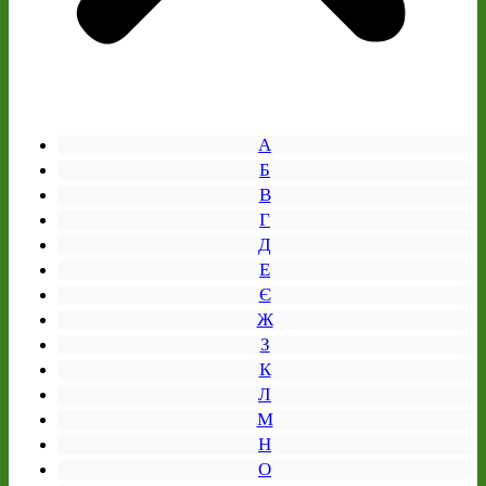
А
Б
В
Г
Д
Е
Є
Ж
З
К
Л
М
Н
О