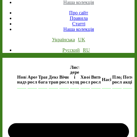
Наша колекція
Про сайт
Правила
Статті
Наша колекція
Українська
UK
Русский
RU
Листяні
дерева
Нові
Ароматичні
Трав’янисті
Декоративні
Вічнозелені
і
Хвойні
Виткі
Плодові
Поточ
Насіння
надходження
рослини
багаторічні
трави
рослини
кущі
рослини
рослини
рослини
акція