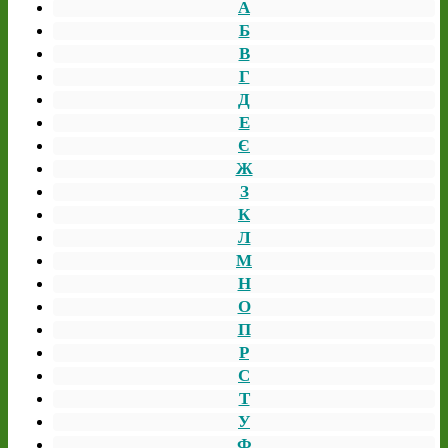
А
Б
В
Г
Д
Е
Є
Ж
З
К
Л
М
Н
О
П
Р
С
Т
У
Ф