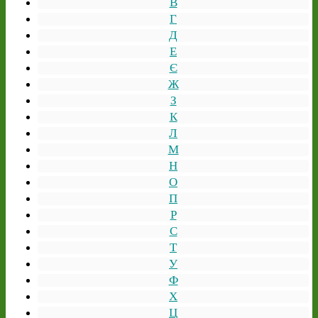
В
Г
Д
Е
Є
Ж
З
К
Л
М
Н
О
П
Р
С
Т
У
Ф
Х
Ц