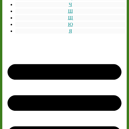
Ч
Ш
Щ
Ю
Я