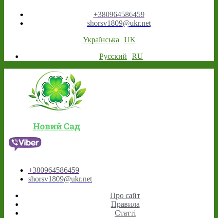
+380964586459
shorsv1809@ukr.net
Українська
UK
Русский
RU
Новий Сад
+380964586459
shorsv1809@ukr.net
Про сайт
Правила
Статті