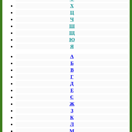
Х
Ц
Ч
Ш
Щ
Ю
Я
А
Б
В
Г
Д
Е
Є
Ж
З
К
Л
М