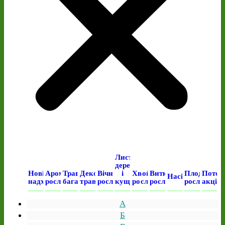
Листяні
дерева
Нові
Ароматичні
Трав’янисті
Декоративні
Вічнозелені
і
Хвойні
Виткі
Плодові
Поточ
Насіння
надходження
рослини
багаторічні
трави
рослини
кущі
рослини
рослини
рослини
акція
А
Б