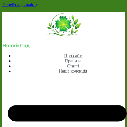
Перейти до вмісту
Новий Сад
Про сайт
Правила
Статті
Наша колекція