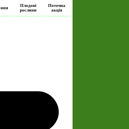
Плодові
Поточна
іння
рослини
акція