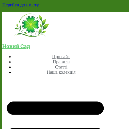
Перейти до вмісту
Новий Сад
Про сайт
Правила
Статті
Наша колекція