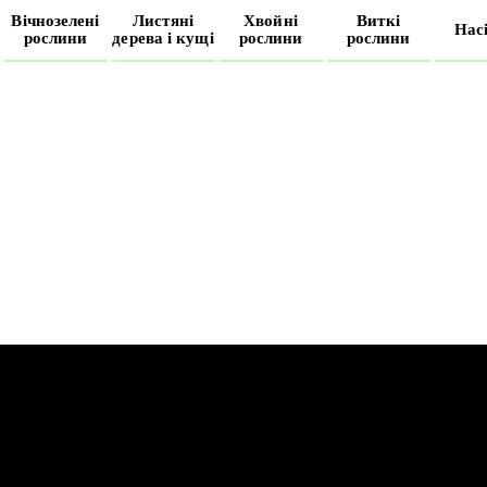
Вічнозелені
Листяні
Хвойні
Виткі
Нас
рослини
дерева і кущі
рослини
рослини