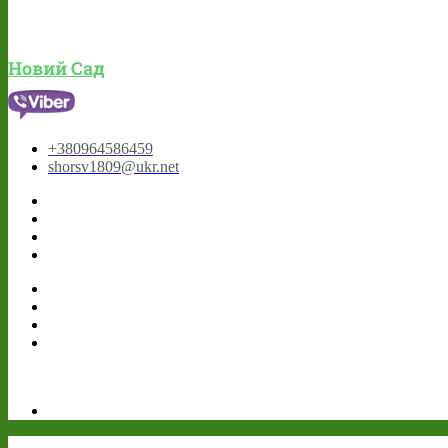
Новий Сад
+380964586459
shorsv1809@ukr.net