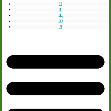
Ч
Ш
Щ
Ю
Я