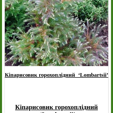
Кіпарисовик горохоплідний ‘Lombartsii’
Кіпарисовик горохоплідний