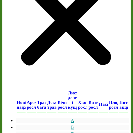
Листяні
дерева
Нові
Ароматичні
Трав’янисті
Декоративні
Вічнозелені
і
Хвойні
Виткі
Плодові
Поточ
Насіння
надходження
рослини
багаторічні
трави
рослини
кущі
рослини
рослини
рослини
акція
А
Б