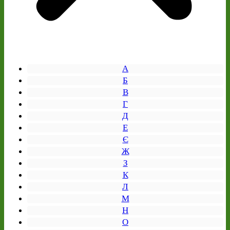
А
Б
В
Г
Д
Е
Є
Ж
З
К
Л
М
Н
О