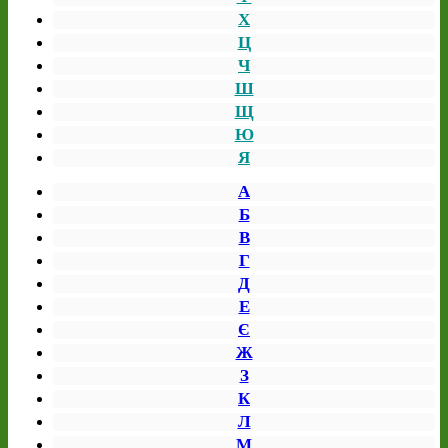
Х
Ц
Ч
Ш
Щ
Ю
Я
А
Б
В
Г
Д
Е
Є
Ж
З
К
Л
М