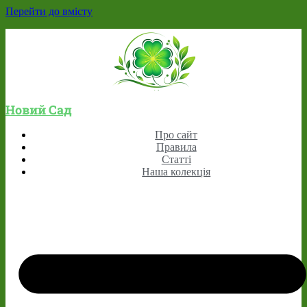
Перейти до вмісту
Новий Сад
Про сайт
Правила
Статті
Наша колекція