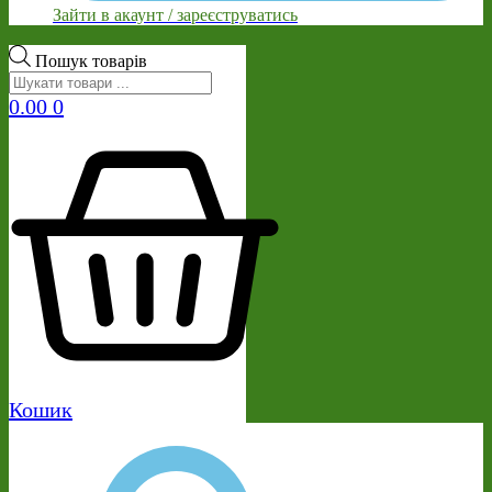
Зайти в акаунт / зареєструватись
Пошук товарів
0.00
0
Кошик