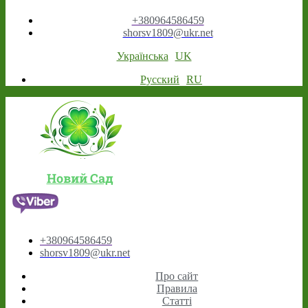
+380964586459
shorsv1809@ukr.net
Українська
UK
Русский
RU
Новий Сад
+380964586459
shorsv1809@ukr.net
Про сайт
Правила
Статті