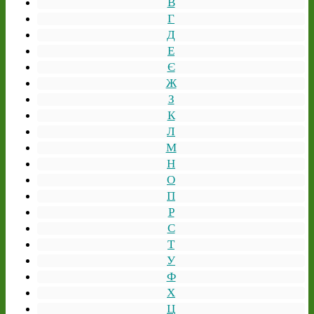
В
Г
Д
Е
Є
Ж
З
К
Л
М
Н
О
П
Р
С
Т
У
Ф
Х
Ц