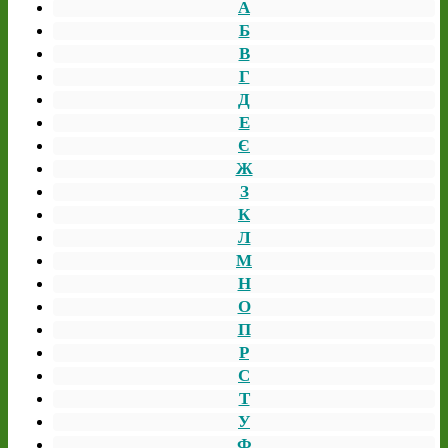
А
Б
В
Г
Д
Е
Є
Ж
З
К
Л
М
Н
О
П
Р
С
Т
У
Ф