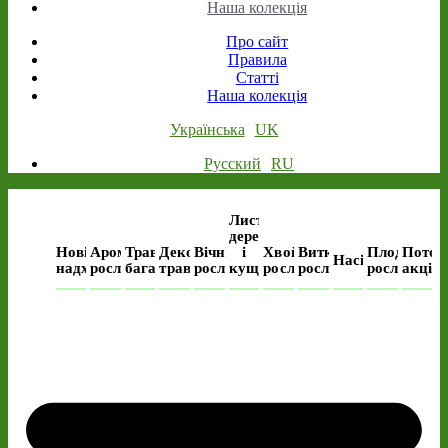
Наша колекція
Про сайт
Правила
Статті
Наша колекція
Українська
UK
Русский
RU
Листяні
дерева
Нові
Ароматичні
Трав’янисті
Декоративні
Вічнозелені
і
Хвойні
Виткі
Плодові
Поточ
Насіння
надходження
рослини
багаторічні
трави
рослини
кущі
рослини
рослини
рослини
акція