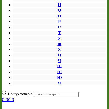
Н
О
П
Р
С
Т
У
Ф
Х
Ц
Ч
Ш
Щ
Ю
Я
Пошук товарів
0.00
0