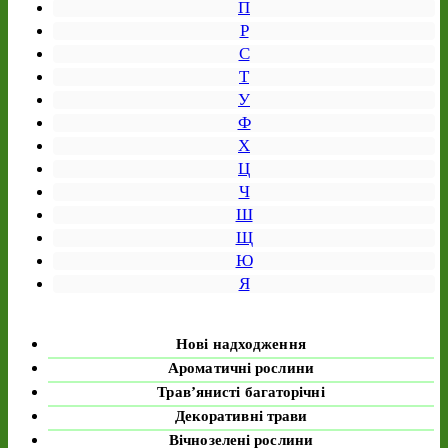
П
Р
С
Т
У
Ф
Х
Ц
Ч
Ш
Щ
Ю
Я
Нові надходження
Ароматичні рослини
Трав’янисті багаторічні
Декоративні трави
Вічнозелені рослини