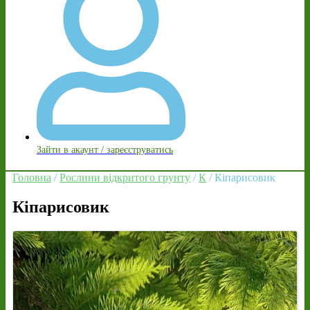
Зайти в акаунт / зареєструватись
Головна
/
Рослини відкритого грунту
/
К
/ Кіпарисовик
Кіпарисовик