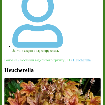
Зайти в акаунт / зареєструватись
Головна
/
Рослини відкритого грунту
/
H
/ Heucherella
Heucherella