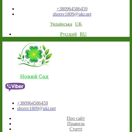
+380964586459
shorsv1809@ukr.net
Українська
UK
Русский
RU
Новий Сад
+380964586459
shorsv1809@ukr.net
Про сайт
Правила
Статті