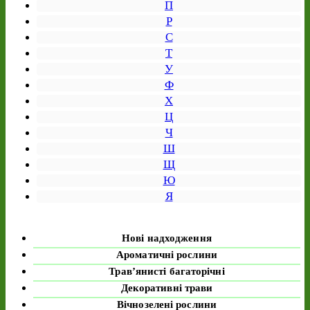
П
Р
С
Т
У
Ф
Х
Ц
Ч
Ш
Щ
Ю
Я
Нові надходження
Ароматичні рослини
Трав’янисті багаторічні
Декоративні трави
Вічнозелені рослини