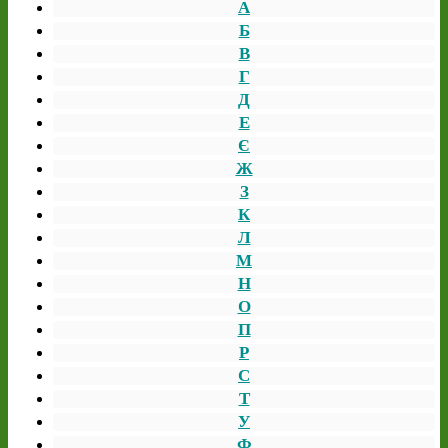
А
Б
В
Г
Д
Е
Є
Ж
З
К
Л
М
Н
О
П
Р
С
Т
У
Ф