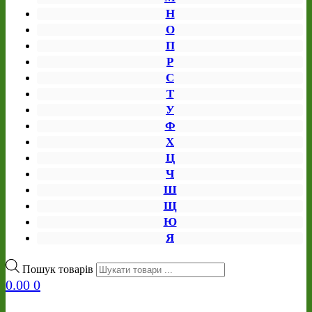
Н
О
П
Р
С
Т
У
Ф
Х
Ц
Ч
Ш
Щ
Ю
Я
Пошук товарів
0.00
0