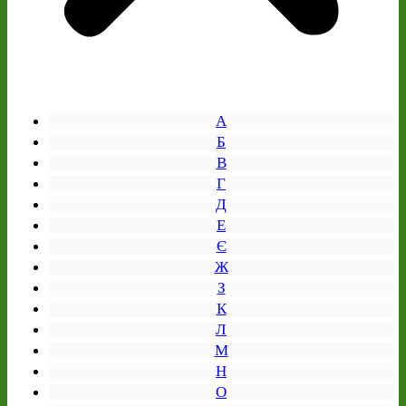
А
Б
В
Г
Д
Е
Є
Ж
З
К
Л
М
Н
О