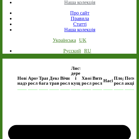
Наша колекція
Про сайт
Правила
Статті
Наша колекція
Українська
UK
Русский
RU
Листяні
дерева
Нові
Ароматичні
Трав’янисті
Декоративні
Вічнозелені
і
Хвойні
Виткі
Плодові
Поточ
Насіння
надходження
рослини
багаторічні
трави
рослини
кущі
рослини
рослини
рослини
акція