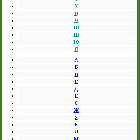
Х
Ц
Ч
Ш
Щ
Ю
Я
А
Б
В
Г
Д
Е
Є
Ж
З
К
Л
М