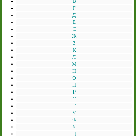
В
Г
Д
Е
Є
Ж
З
К
Л
М
Н
О
П
Р
С
Т
У
Ф
Х
Ц