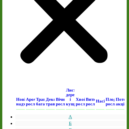
Листяні
дерева
Нові
Ароматичні
Трав’янисті
Декоративні
Вічнозелені
і
Хвойні
Виткі
Плодові
Поточ
Насіння
надходження
рослини
багаторічні
трави
рослини
кущі
рослини
рослини
рослини
акція
А
Б