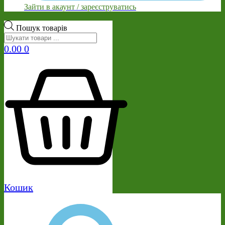
Зайти в акаунт / зареєструватись
Пошук товарів
0.00
0
Кошик