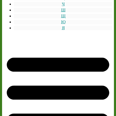
Ч
Ш
Щ
Ю
Я