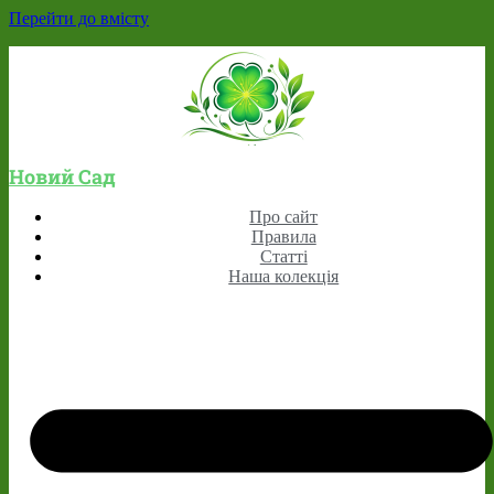
Перейти до вмісту
Новий Сад
Про сайт
Правила
Статті
Наша колекція