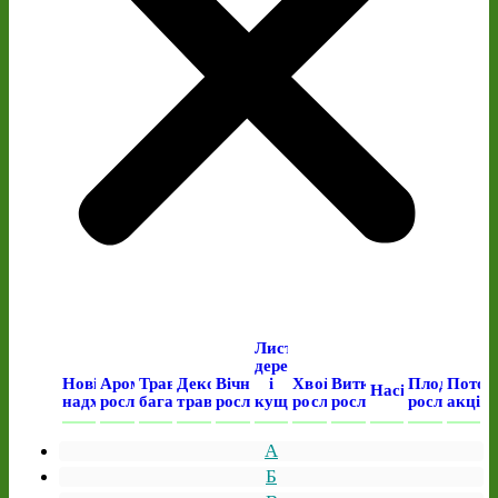
Листяні
дерева
Нові
Ароматичні
Трав’янисті
Декоративні
Вічнозелені
і
Хвойні
Виткі
Плодові
Поточ
Насіння
надходження
рослини
багаторічні
трави
рослини
кущі
рослини
рослини
рослини
акція
А
Б