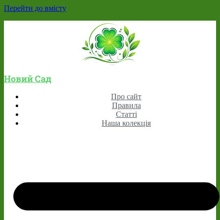
Перейти до вмісту
Новий Сад
Про сайт
Правила
Статті
Наша колекція