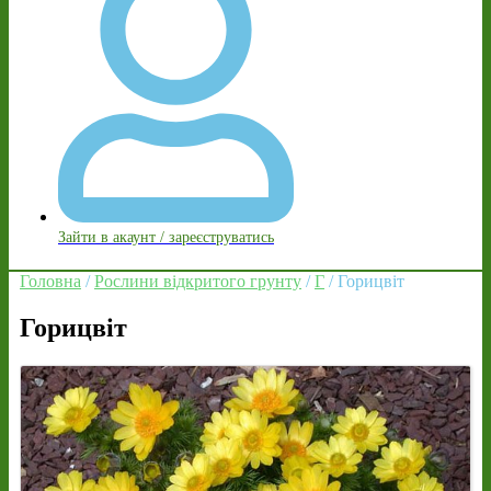
Зайти в акаунт / зареєструватись
Головна
/
Рослини відкритого грунту
/
Г
/ Горицвіт
Горицвіт