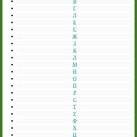
В
Г
Д
Е
Є
Ж
З
К
Л
М
Н
О
П
Р
С
Т
У
Ф
Х
Ц