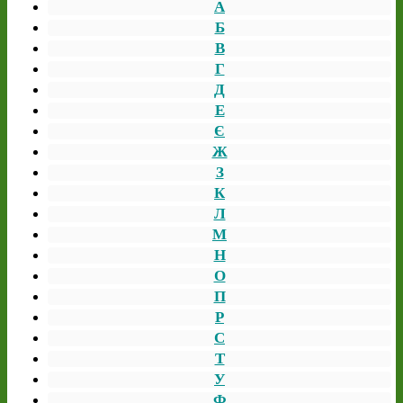
А
Б
В
Г
Д
Е
Є
Ж
З
К
Л
М
Н
О
П
Р
С
Т
У
Ф