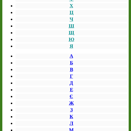
Х
Ц
Ч
Ш
Щ
Ю
Я
А
Б
В
Г
Д
Е
Є
Ж
З
К
Л
М