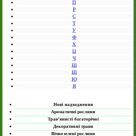
П
Р
С
Т
У
Ф
Х
Ц
Ч
Ш
Щ
Ю
Я
Нові надходження
Ароматичні рослини
Трав’янисті багаторічні
Декоративні трави
Вічнозелені рослини