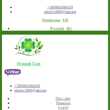
+380964586459
shorsv1809@ukr.net
Українська
UK
Русский
RU
Новий Сад
+380964586459
shorsv1809@ukr.net
Про сайт
Правила
Статті