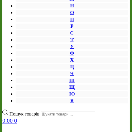
Н
О
П
Р
С
Т
У
Ф
Х
Ц
Ч
Ш
Щ
Ю
Я
Пошук товарів
0.00
0