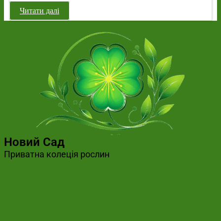
Читати далі
Новий Сад
Приватна колеція рослин