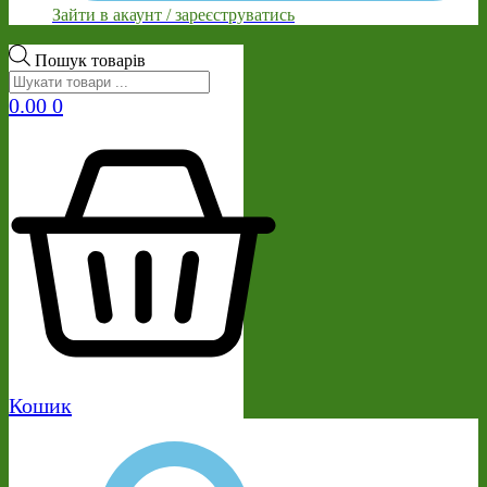
Зайти в акаунт / зареєструватись
Пошук товарів
0.00
0
Кошик