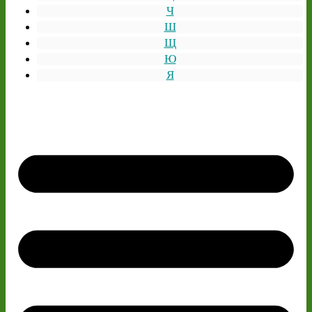
Ч
Ш
Щ
Ю
Я