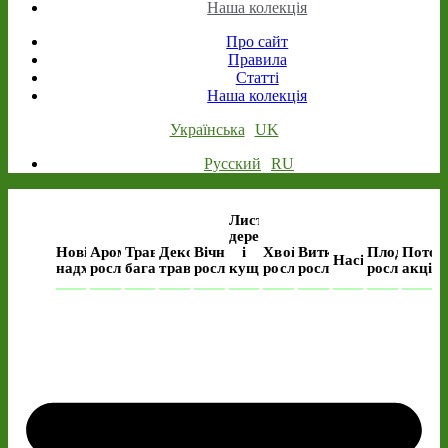
Наша колекція
Про сайт
Правила
Статті
Наша колекція
Українська
UK
Русский
RU
Листяні
дерева
Нові
Ароматичні
Трав’янисті
Декоративні
Вічнозелені
і
Хвойні
Виткі
Плодові
Поточ
Насіння
надходження
рослини
багаторічні
трави
рослини
кущі
рослини
рослини
рослини
акція