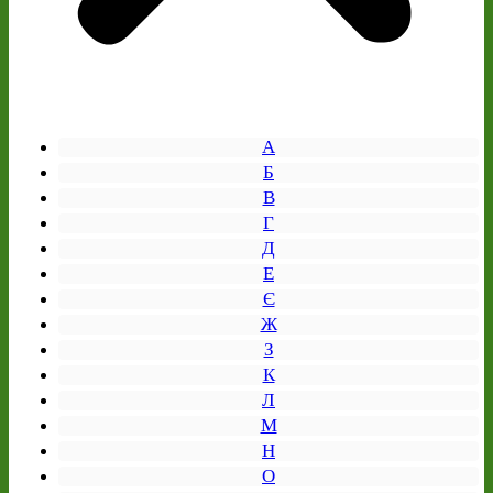
А
Б
В
Г
Д
Е
Є
Ж
З
К
Л
М
Н
О