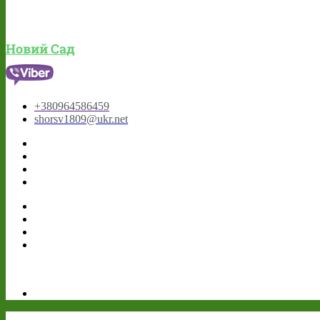
Новий Сад
+380964586459
shorsv1809@ukr.net