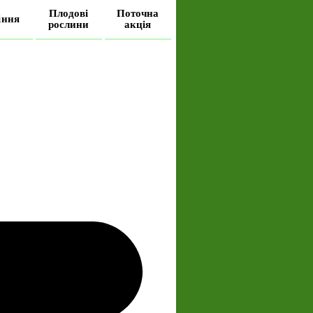
Плодові
Поточна
іння
рослини
акція