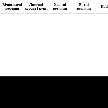
Вічнозелені
Листяні
Хвойні
Виткі
Нас
рослини
дерева і кущі
рослини
рослини