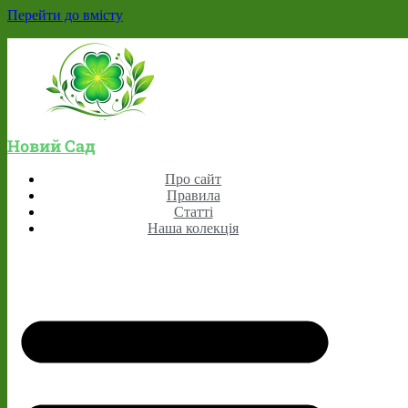
Перейти до вмісту
Новий Сад
Про сайт
Правила
Статті
Наша колекція