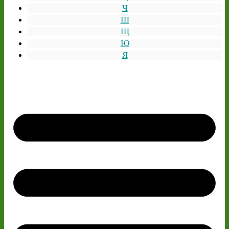
Ч
Ш
Щ
Ю
Я