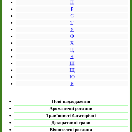
П
Р
С
Т
У
Ф
Х
Ц
Ч
Ш
Щ
Ю
Я
Нові надходження
Ароматичні рослини
Трав’янисті багаторічні
Декоративні трави
Вічнозелені рослини