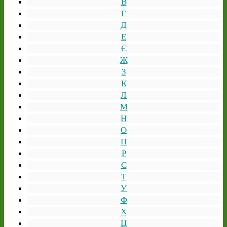
В
Г
Д
Е
Є
Ж
З
К
Л
М
Н
О
П
Р
С
Т
У
Ф
Х
Ц