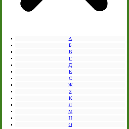
А
Б
В
Г
Д
Е
Є
Ж
З
К
Л
М
Н
О