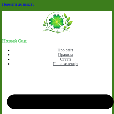
Перейти до вмісту
Новий Сад
Про сайт
Правила
Статті
Наша колекція