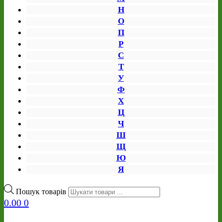
Н
О
П
Р
С
Т
У
Ф
Х
Ц
Ч
Ш
Щ
Ю
Я
Пошук товарів
0.00
0