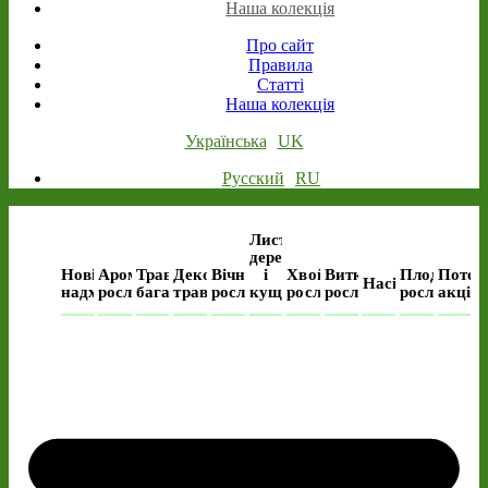
Наша колекція
Про сайт
Правила
Статті
Наша колекція
Українська
UK
Русский
RU
Листяні
дерева
Нові
Ароматичні
Трав’янисті
Декоративні
Вічнозелені
і
Хвойні
Виткі
Плодові
Поточ
Насіння
надходження
рослини
багаторічні
трави
рослини
кущі
рослини
рослини
рослини
акція