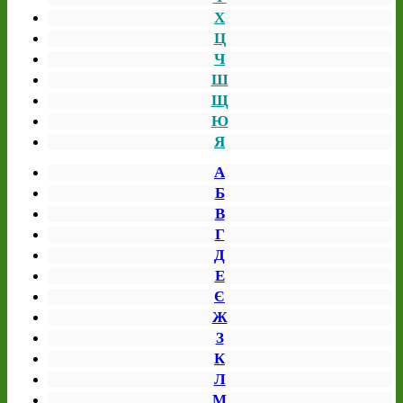
Х
Ц
Ч
Ш
Щ
Ю
Я
А
Б
В
Г
Д
Е
Є
Ж
З
К
Л
М