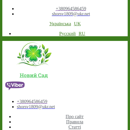
+380964586459
shorsv1809@ukr.net
Українська
UK
Русский
RU
Новий Сад
+380964586459
shorsv1809@ukr.net
Про сайт
Правила
Статті