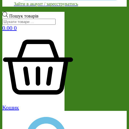
Зайти в акаунт / зареєструватись
Пошук товарів
0.00
0
Кошик