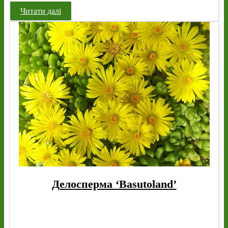
Читати далі
Делосперма ‘Basutoland’