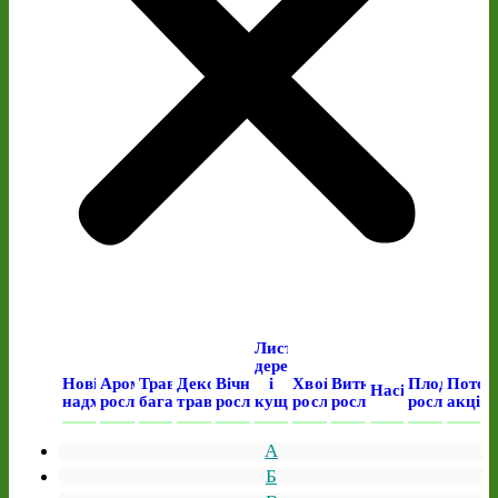
Листяні
дерева
Нові
Ароматичні
Трав’янисті
Декоративні
Вічнозелені
і
Хвойні
Виткі
Плодові
Поточ
Насіння
надходження
рослини
багаторічні
трави
рослини
кущі
рослини
рослини
рослини
акція
А
Б