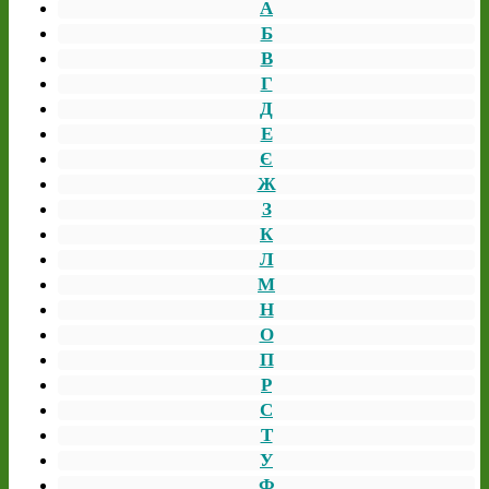
А
Б
В
Г
Д
Е
Є
Ж
З
К
Л
М
Н
О
П
Р
С
Т
У
Ф