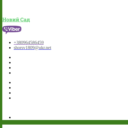
Новий Сад
+380964586459
shorsv1809@ukr.net