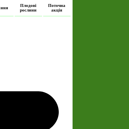
Плодові
Поточна
іння
рослини
акція