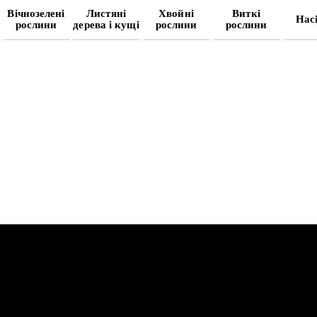
Вічнозелені
Листяні
Хвойні
Виткі
Нас
рослини
дерева і кущі
рослини
рослини