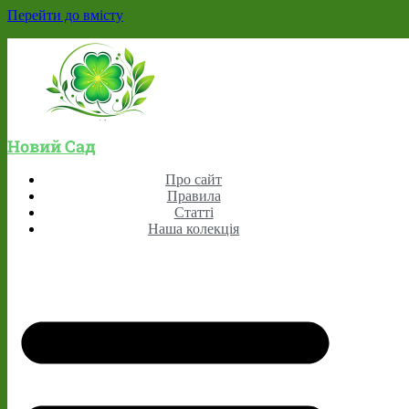
Перейти до вмісту
Новий Сад
Про сайт
Правила
Статті
Наша колекція