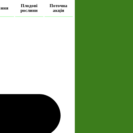
Плодові
Поточна
іння
рослини
акція