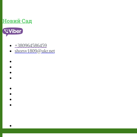
Новий Сад
+380964586459
shorsv1809@ukr.net