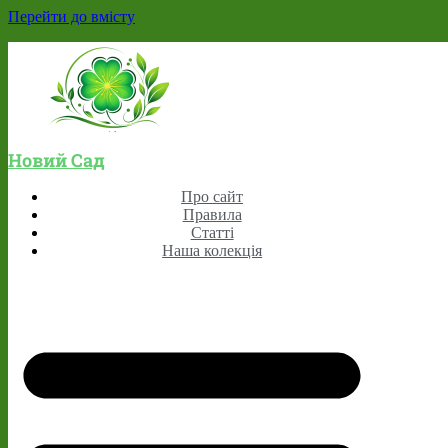
Перейти до вмісту
Новий Сад
Про сайт
Правила
Статті
Наша колекція