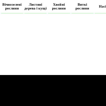
Вічнозелені
Листяні
Хвойні
Виткі
Нас
рослини
дерева і кущі
рослини
рослини