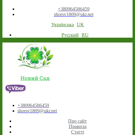
+380964586459
shorsv1809@ukr.net
Українська
UK
Русский
RU
Новий Сад
+380964586459
shorsv1809@ukr.net
Про сайт
Правила
Статті