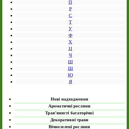
П
Р
С
Т
У
Ф
Х
Ц
Ч
Ш
Щ
Ю
Я
Нові надходження
Ароматичні рослини
Трав’янисті багаторічні
Декоративні трави
Вічнозелені рослини