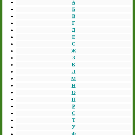
А
Б
В
Г
Д
Е
Є
Ж
З
К
Л
М
Н
О
П
Р
С
Т
У
Ф