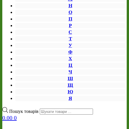
Н
О
П
Р
С
Т
У
Ф
Х
Ц
Ч
Ш
Щ
Ю
Я
Пошук товарів
0.00
0