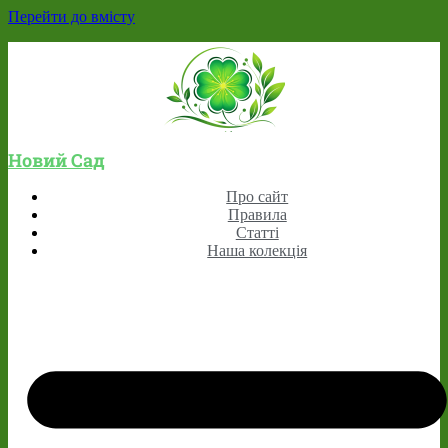
Перейти до вмісту
Новий Сад
Про сайт
Правила
Статті
Наша колекція