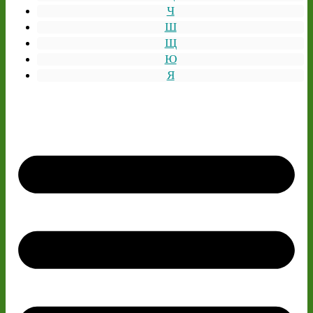
Ч
Ш
Щ
Ю
Я