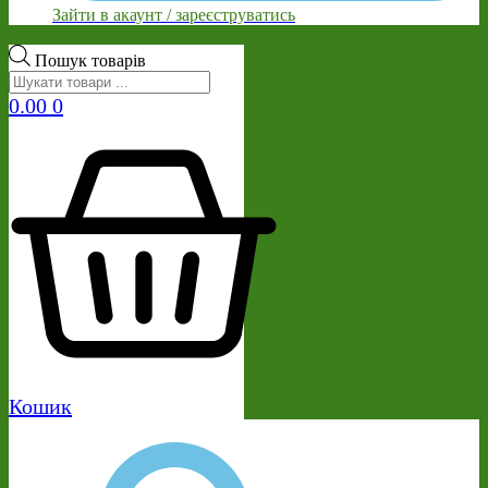
Зайти в акаунт / зареєструватись
Пошук товарів
0.00
0
Кошик