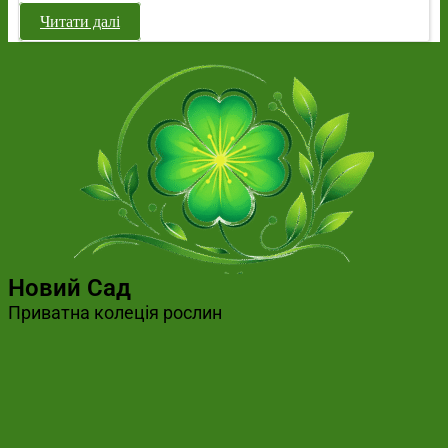
Читати далі
Новий Сад
Приватна колеція рослин