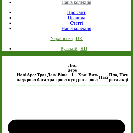
Наша колекція
Про сайт
Правила
Статті
Наша колекція
Українська
UK
Русский
RU
Листяні
дерева
Нові
Ароматичні
Трав’янисті
Декоративні
Вічнозелені
і
Хвойні
Виткі
Плодові
Поточ
Насіння
надходження
рослини
багаторічні
трави
рослини
кущі
рослини
рослини
рослини
акція