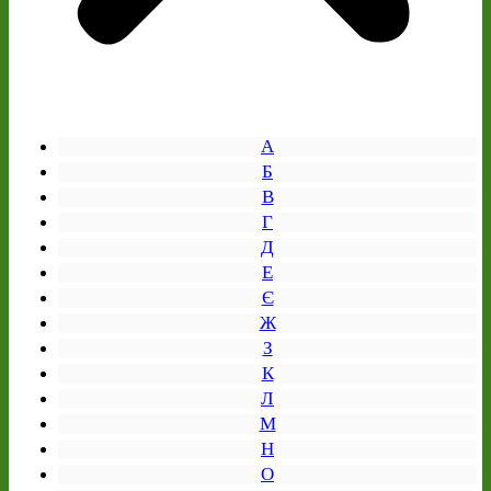
А
Б
В
Г
Д
Е
Є
Ж
З
К
Л
М
Н
О