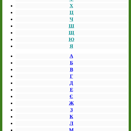
Х
Ц
Ч
Ш
Щ
Ю
Я
А
Б
В
Г
Д
Е
Є
Ж
З
К
Л
М