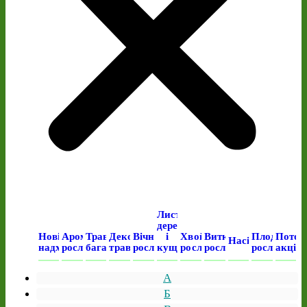
Листяні
дерева
Нові
Ароматичні
Трав’янисті
Декоративні
Вічнозелені
і
Хвойні
Виткі
Плодові
Поточ
Насіння
надходження
рослини
багаторічні
трави
рослини
кущі
рослини
рослини
рослини
акція
А
Б