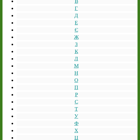
В
Г
Д
Е
Є
Ж
З
К
Л
М
Н
О
П
Р
С
Т
У
Ф
Х
Ц