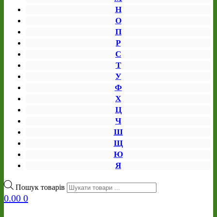
Н
О
П
Р
С
Т
У
Ф
Х
Ц
Ч
Ш
Щ
Ю
Я
Пошук товарів
0.00
0