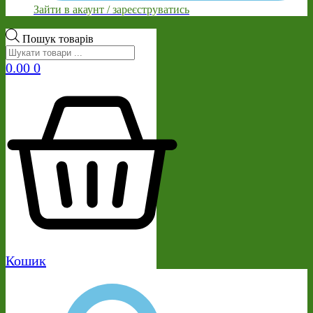
Зайти в акаунт / зареєструватись
Пошук товарів
0.00
0
Кошик