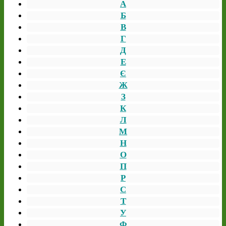
А
Б
В
Г
Д
Е
Є
Ж
З
К
Л
М
Н
О
П
Р
С
Т
У
Ф