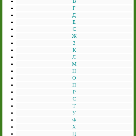
В
Г
Д
Е
Є
Ж
З
К
Л
М
Н
О
П
Р
С
Т
У
Ф
Х
Ц