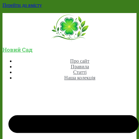
Перейти до вмісту
Новий Сад
Про сайт
Правила
Статті
Наша колекція