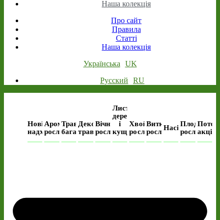
Наша колекція
Про сайт
Правила
Статті
Наша колекція
Українська
UK
Русский
RU
Листяні
дерева
Нові
Ароматичні
Трав’янисті
Декоративні
Вічнозелені
і
Хвойні
Виткі
Плодові
Поточ
Насіння
надходження
рослини
багаторічні
трави
рослини
кущі
рослини
рослини
рослини
акція