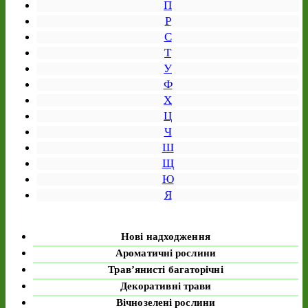
П
Р
С
Т
У
Ф
Х
Ц
Ч
Ш
Щ
Ю
Я
Нові надходження
Ароматичні рослини
Трав’янисті багаторічні
Декоративні трави
Вічнозелені рослини