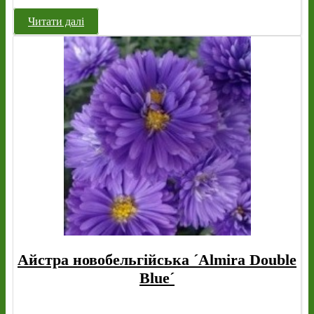
Читати далі
Айстра новобельгійська ´Almira Double
Blue´