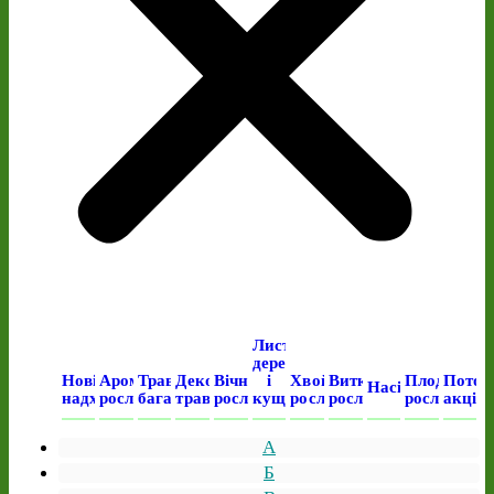
Листяні
дерева
Нові
Ароматичні
Трав’янисті
Декоративні
Вічнозелені
і
Хвойні
Виткі
Плодові
Поточ
Насіння
надходження
рослини
багаторічні
трави
рослини
кущі
рослини
рослини
рослини
акція
А
Б