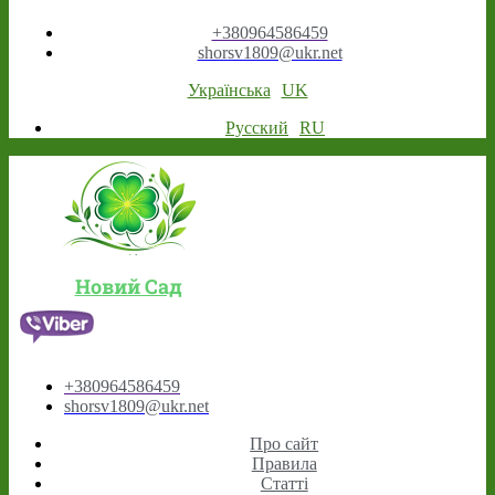
+380964586459
shorsv1809@ukr.net
Українська
UK
Русский
RU
Новий Сад
+380964586459
shorsv1809@ukr.net
Про сайт
Правила
Статті