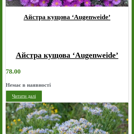
Айстра кущова ‘Augenweide’
Айстра кущова ‘Augenweide’
78.00
Немає в наявності
Читати далі