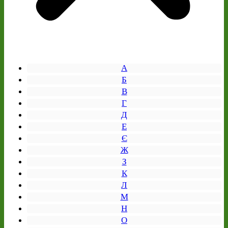
А
Б
В
Г
Д
Е
Є
Ж
З
К
Л
М
Н
О