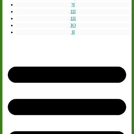
Ч
Ш
Щ
Ю
Я