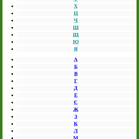
Х
Ц
Ч
Ш
Щ
Ю
Я
А
Б
В
Г
Д
Е
Є
Ж
З
К
Л
М