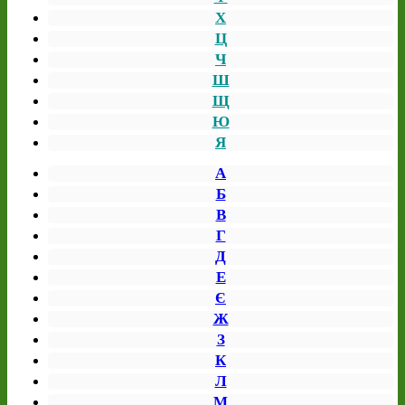
Х
Ц
Ч
Ш
Щ
Ю
Я
А
Б
В
Г
Д
Е
Є
Ж
З
К
Л
М