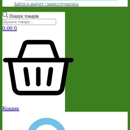
Зайти в акаунт / зареєструватись
Пошук товарів
0.00
0
Кошик