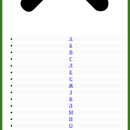
А
Б
В
Г
Д
Е
Є
Ж
З
К
Л
М
Н
О