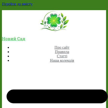
Перейти до вмісту
Новий Сад
Про сайт
Правила
Статті
Наша колекція