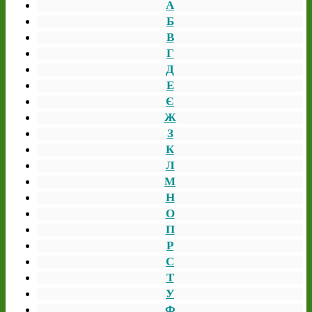
А
Б
В
Г
Д
Е
Є
Ж
З
К
Л
М
Н
О
П
Р
С
Т
У
Ф