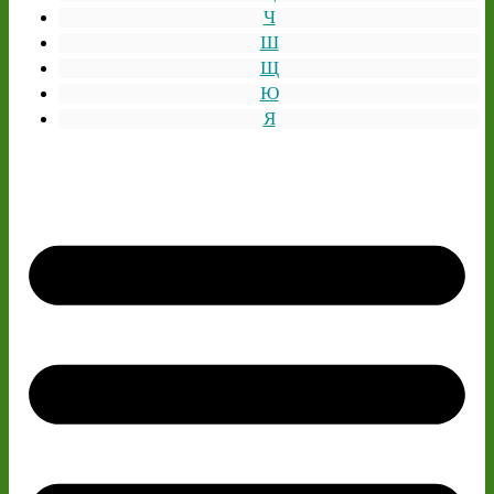
Ч
Ш
Щ
Ю
Я