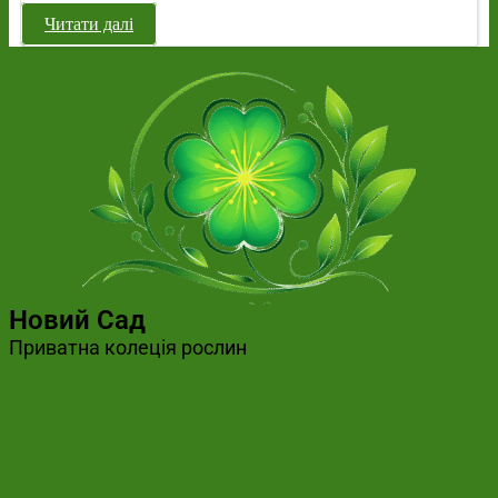
Читати далі
Новий Сад
Приватна колеція рослин