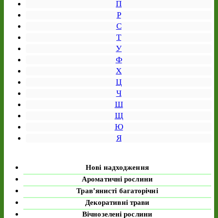
П
Р
С
Т
У
Ф
Х
Ц
Ч
Ш
Щ
Ю
Я
Нові надходження
Ароматичні рослини
Трав’янисті багаторічні
Декоративні трави
Вічнозелені рослини