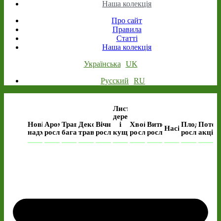
Наша колекція
Про сайт
Правила
Статті
Наша колекція
Українська
UK
Русский
RU
Листяні
дерева
Нові
Ароматичні
Трав’янисті
Декоративні
Вічнозелені
і
Хвойні
Виткі
Плодові
Поточ
Насіння
надходження
рослини
багаторічні
трави
рослини
кущі
рослини
рослини
рослини
акція