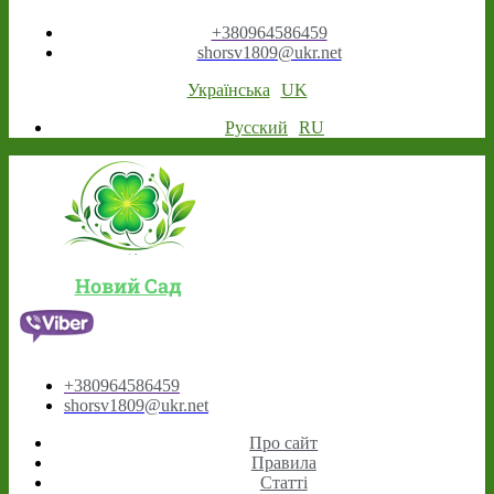
+380964586459
shorsv1809@ukr.net
Українська
UK
Русский
RU
Новий Сад
+380964586459
shorsv1809@ukr.net
Про сайт
Правила
Статті