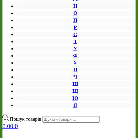
Н
О
П
Р
С
Т
У
Ф
Х
Ц
Ч
Ш
Щ
Ю
Я
Пошук товарів
0.00
0