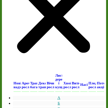
Листяні
дерева
Нові
Ароматичні
Трав’янисті
Декоративні
Вічнозелені
і
Хвойні
Виткі
Плодові
Поточ
Насіння
надходження
рослини
багаторічні
трави
рослини
кущі
рослини
рослини
рослини
акція
А
Б