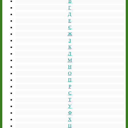
В
Г
Д
Е
Є
Ж
З
К
Л
М
Н
О
П
Р
С
Т
У
Ф
Х
Ц