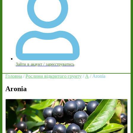
Зайти в акаунт / зареєструватись
Головна
/
Рослини відкритого грунту
/
A
/ Aronia
Aronia