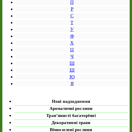
П
Р
С
Т
У
Ф
Х
Ц
Ч
Ш
Щ
Ю
Я
Нові надходження
Ароматичні рослини
Трав’янисті багаторічні
Декоративні трави
Вічнозелені рослини