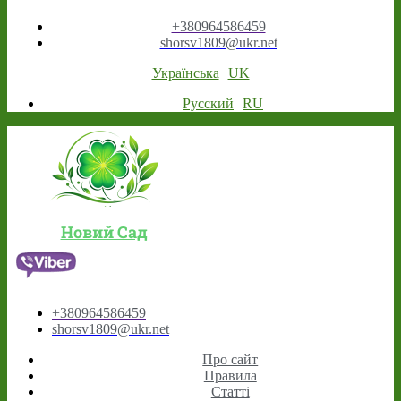
+380964586459
shorsv1809@ukr.net
Українська
UK
Русский
RU
Новий Сад
+380964586459
shorsv1809@ukr.net
Про сайт
Правила
Статті