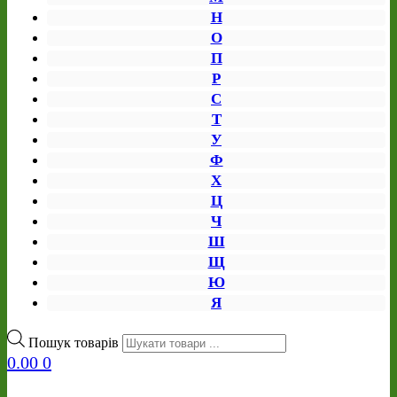
Н
О
П
Р
С
Т
У
Ф
Х
Ц
Ч
Ш
Щ
Ю
Я
Пошук товарів
0.00
0