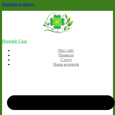
Перейти до вмісту
Новий Сад
Про сайт
Правила
Статті
Наша колекція