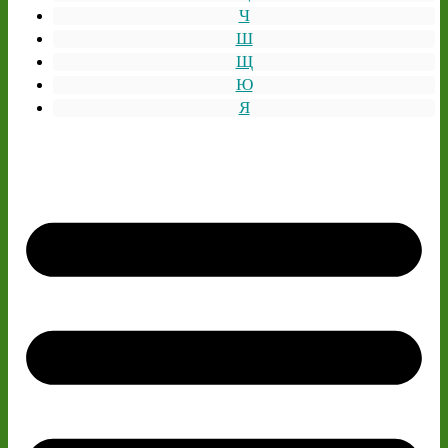
Ч
Ш
Щ
Ю
Я