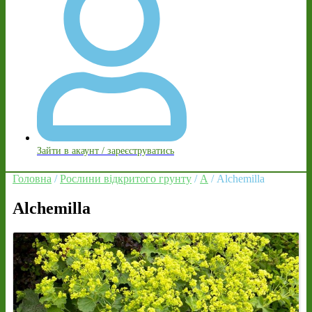
Зайти в акаунт / зареєструватись
Головна
/
Рослини відкритого грунту
/
A
/ Alchemilla
Alchemilla