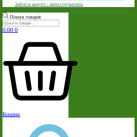
Зайти в акаунт / зареєструватись
Пошук товарів
0.00
0
Кошик