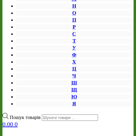
Н
О
П
Р
С
Т
У
Ф
Х
Ц
Ч
Ш
Щ
Ю
Я
Пошук товарів
0.00
0