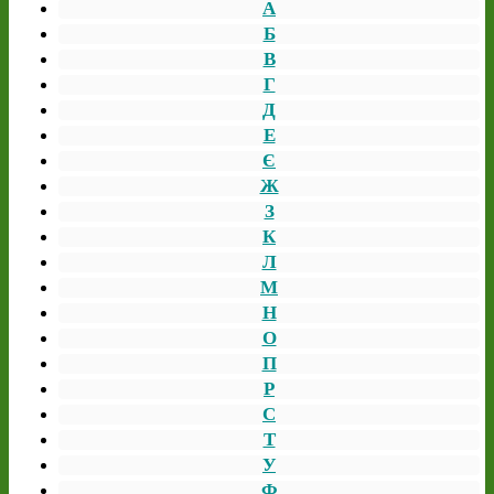
А
Б
В
Г
Д
Е
Є
Ж
З
К
Л
М
Н
О
П
Р
С
Т
У
Ф