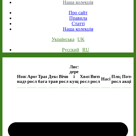
Наша колекція
Про сайт
Правила
Статті
Наша колекція
Українська
UK
Русский
RU
Листяні
дерева
Нові
Ароматичні
Трав’янисті
Декоративні
Вічнозелені
і
Хвойні
Виткі
Плодові
Поточ
Насіння
надходження
рослини
багаторічні
трави
рослини
кущі
рослини
рослини
рослини
акція