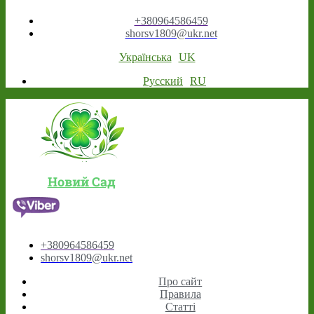
+380964586459
shorsv1809@ukr.net
Українська
UK
Русский
RU
Новий Сад
+380964586459
shorsv1809@ukr.net
Про сайт
Правила
Статті