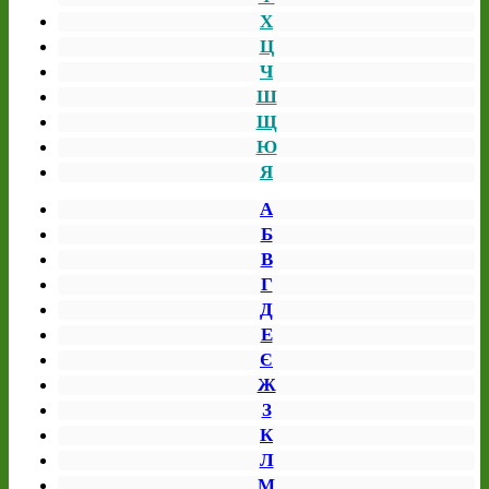
Х
Ц
Ч
Ш
Щ
Ю
Я
А
Б
В
Г
Д
Е
Є
Ж
З
К
Л
М