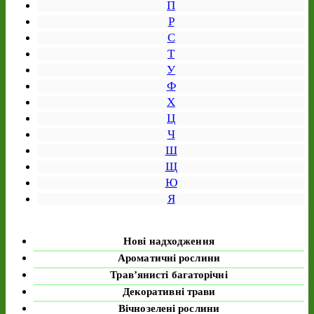
П
Р
С
Т
У
Ф
Х
Ц
Ч
Ш
Щ
Ю
Я
Нові надходження
Ароматичні рослини
Трав’янисті багаторічні
Декоративні трави
Вічнозелені рослини