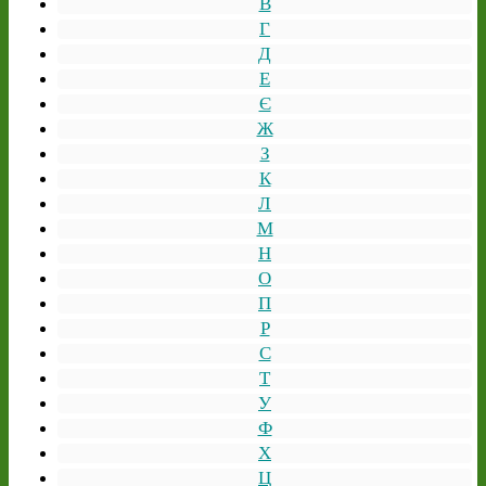
В
Г
Д
Е
Є
Ж
З
К
Л
М
Н
О
П
Р
С
Т
У
Ф
Х
Ц