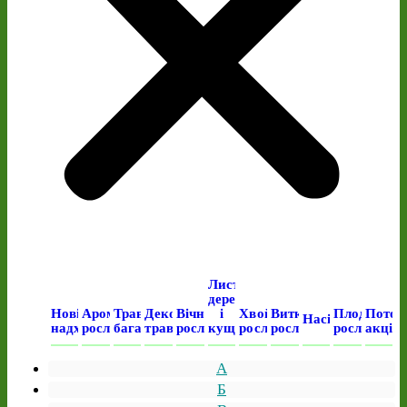
Листяні
дерева
Нові
Ароматичні
Трав’янисті
Декоративні
Вічнозелені
і
Хвойні
Виткі
Плодові
Поточ
Насіння
надходження
рослини
багаторічні
трави
рослини
кущі
рослини
рослини
рослини
акція
А
Б