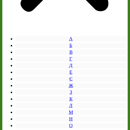
А
Б
В
Г
Д
Е
Є
Ж
З
К
Л
М
Н
О