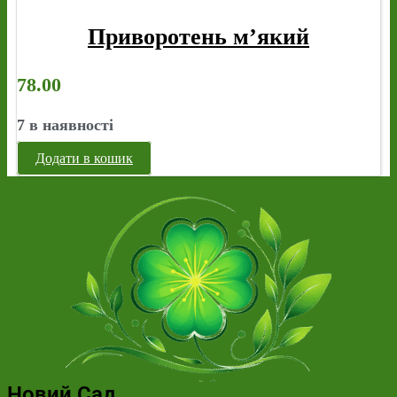
Приворотень м’який
78.00
7 в наявності
Додати в кошик
Новий Сад