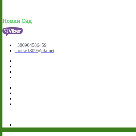
Новий Сад
+380964586459
shorsv1809@ukr.net