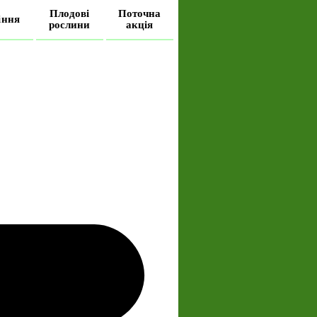
Плодові
Поточна
іння
рослини
акція