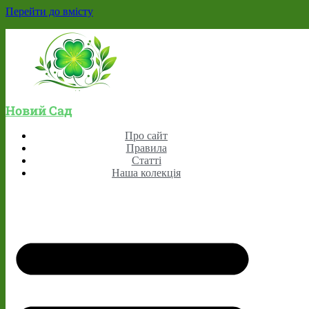
Перейти до вмісту
Новий Сад
Про сайт
Правила
Статті
Наша колекція