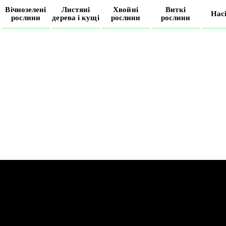
Вічнозелені
Листяні
Хвойні
Виткі
Нас
рослини
дерева і кущі
рослини
рослини