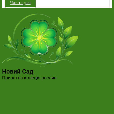
Читати далі
Новий Сад
Приватна колеція рослин