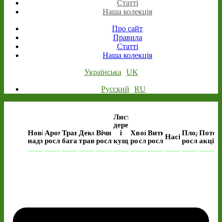
Статті
Наша колекція
Про сайт
Правила
Статті
Наша колекція
Українська
UK
Русский
RU
Листяні
дерева
Нові
Ароматичні
Трав’янисті
Декоративні
Вічнозелені
і
Хвойні
Виткі
Плодові
Поточ
Насіння
надходження
рослини
багаторічні
трави
рослини
кущі
рослини
рослини
рослини
акція