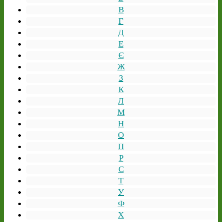
В
Г
Д
Е
Є
Ж
З
К
Л
М
Н
О
П
Р
С
Т
У
Ф
Х