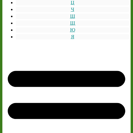
Ц
Ч
Ш
Щ
Ю
Я