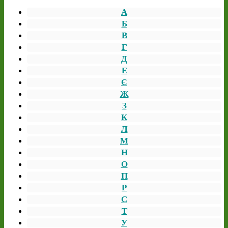
А
Б
В
Г
Д
Е
Є
Ж
З
К
Л
М
Н
О
П
Р
С
Т
У