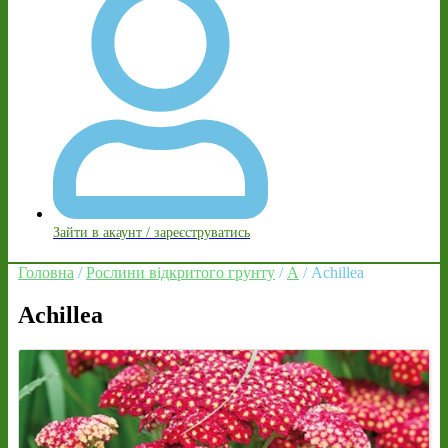
Зайти в акаунт / зареєструватись
Головна
/
Рослини відкритого грунту
/
A
/ Achillea
Achillea