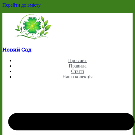
Перейти до вмісту
Новий Сад
Про сайт
Правила
Статті
Наша колекція