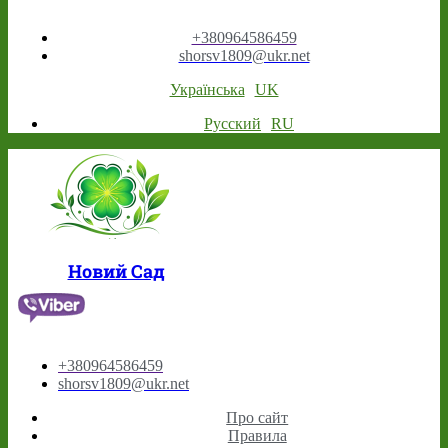
+380964586459
shorsv1809@ukr.net
Українська
UK
Русский
RU
Новий Сад
+380964586459
shorsv1809@ukr.net
Про сайт
Правила