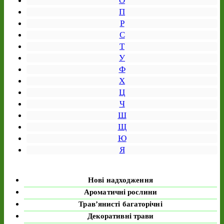
О
П
Р
С
Т
У
Ф
Х
Ц
Ч
Ш
Щ
Ю
Я
Нові надходження
Ароматичні рослини
Трав’янисті багаторічні
Декоративні трави