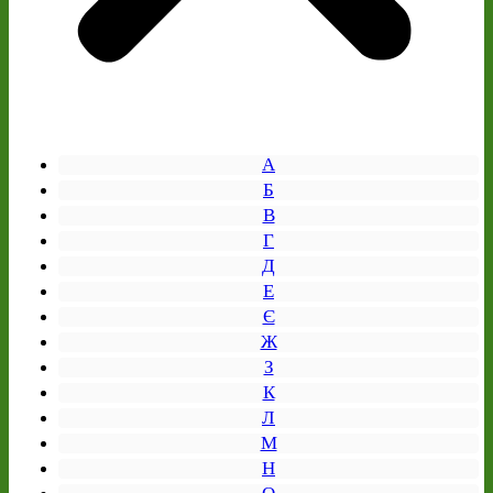
А
Б
В
Г
Д
Е
Є
Ж
З
К
Л
М
Н