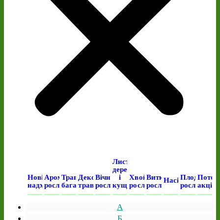
Листяні
дерева
Нові
Ароматичні
Трав’янисті
Декоративні
Вічнозелені
і
Хвойні
Виткі
Плодові
Поточ
Насіння
надходження
рослини
багаторічні
трави
рослини
кущі
рослини
рослини
рослини
акція
А
Б