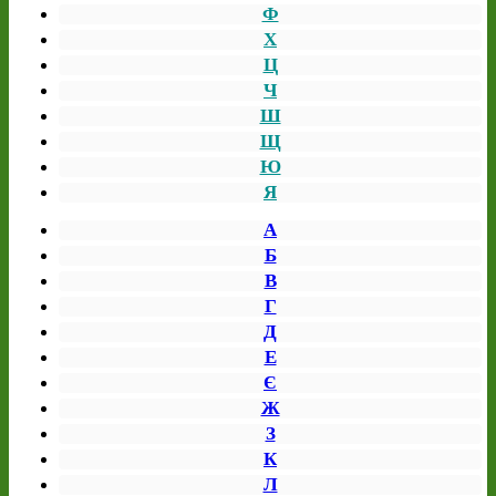
Ф
Х
Ц
Ч
Ш
Щ
Ю
Я
А
Б
В
Г
Д
Е
Є
Ж
З
К
Л