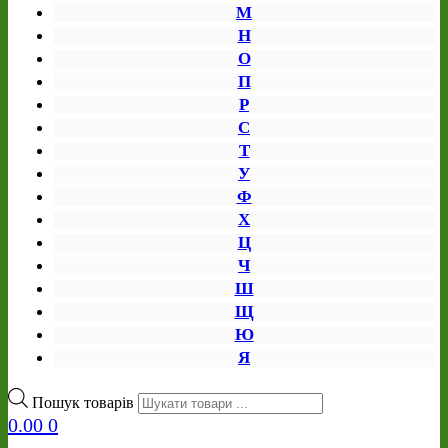
М
Н
О
П
Р
С
Т
У
Ф
Х
Ц
Ч
Ш
Щ
Ю
Я
Пошук товарів
0.00
0