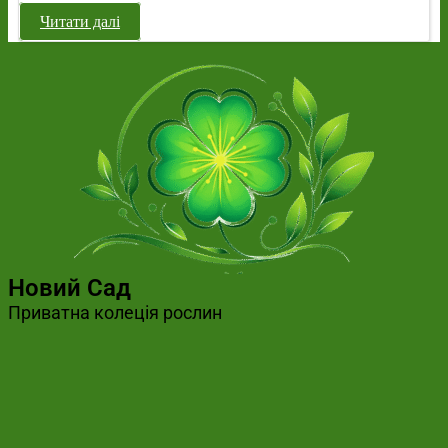
Читати далі
Новий Сад
Приватна колеція рослин