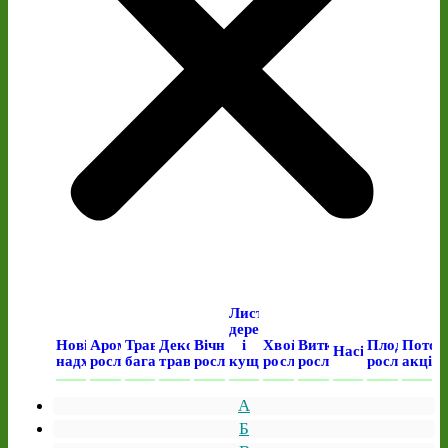
Листяні
дерева
Нові
Ароматичні
Трав’янисті
Декоративні
Вічнозелені
і
Хвойні
Виткі
Плодові
Поточ
Насіння
надходження
рослини
багаторічні
трави
рослини
кущі
рослини
рослини
рослини
акція
А
Б