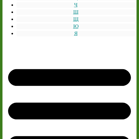
Ч
Ш
Щ
Ю
Я