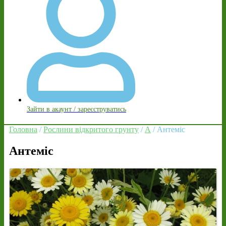
Зайти в акаунт / зареєструватись
Головна
/
Рослини відкритого грунту
/
А
/ Антеміс
Антеміс