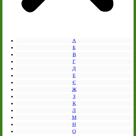
А
Б
В
Г
Д
Е
Є
Ж
З
К
Л
М
Н
О