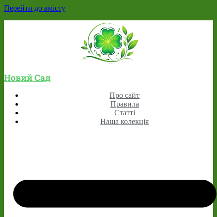
Перейти до вмісту
Новий Сад
Про сайт
Правила
Статті
Наша колекція