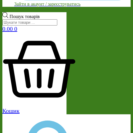
Зайти в акаунт / зареєструватись
Пошук товарів
0.00
0
Кошик