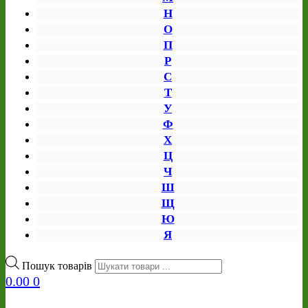
Н
О
П
Р
С
Т
У
Ф
Х
Ц
Ч
Ш
Щ
Ю
Я
Пошук товарів
0.00
0