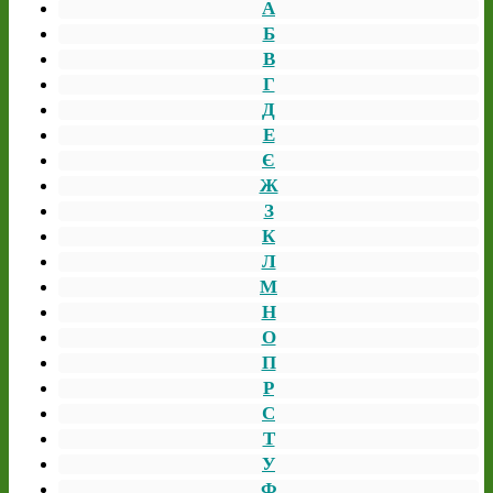
А
Б
В
Г
Д
Е
Є
Ж
З
К
Л
М
Н
О
П
Р
С
Т
У
Ф