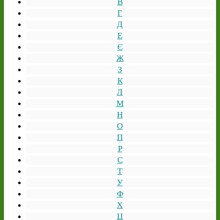
В
Г
Д
Е
Є
Ж
З
К
Л
М
Н
О
П
Р
С
Т
У
Ф
Х
Ц