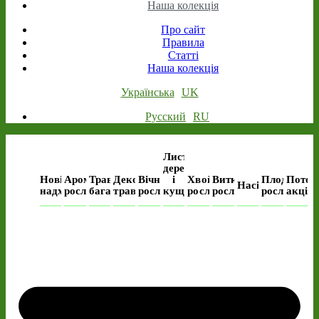
Наша колекція
Про сайт
Правила
Статті
Наша колекція
Українська
UK
Русский
RU
Листяні
дерева
Нові
Ароматичні
Трав’янисті
Декоративні
Вічнозелені
і
Хвойні
Виткі
Плодові
Поточ
Насіння
надходження
рослини
багаторічні
трави
рослини
кущі
рослини
рослини
рослини
акція