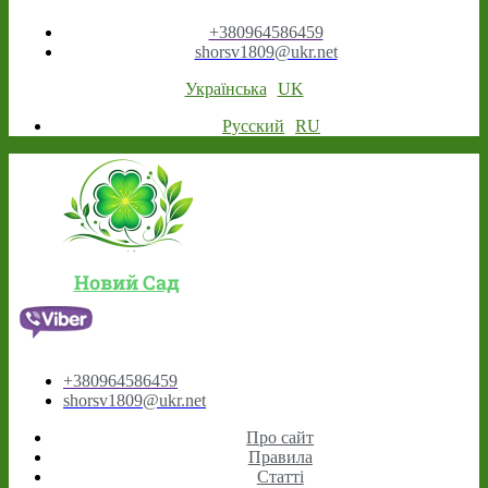
+380964586459
shorsv1809@ukr.net
Українська
UK
Русский
RU
Новий Сад
+380964586459
shorsv1809@ukr.net
Про сайт
Правила
Статті