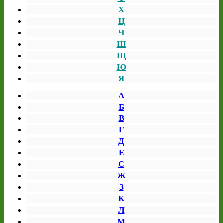
Х
Ц
Ч
Ш
Щ
Ю
Я
А
Б
В
Г
Д
Е
Є
Ж
З
К
Л
М