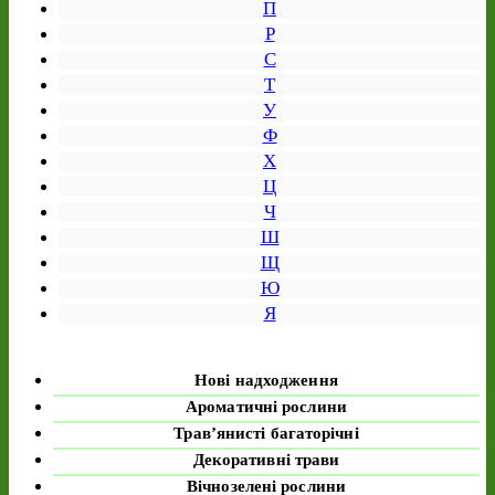
П
Р
С
Т
У
Ф
Х
Ц
Ч
Ш
Щ
Ю
Я
Нові надходження
Ароматичні рослини
Трав’янисті багаторічні
Декоративні трави
Вічнозелені рослини