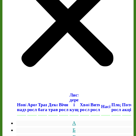
Листяні
дерева
Нові
Ароматичні
Трав’янисті
Декоративні
Вічнозелені
і
Хвойні
Виткі
Плодові
Поточ
Насіння
надходження
рослини
багаторічні
трави
рослини
кущі
рослини
рослини
рослини
акція
А
Б