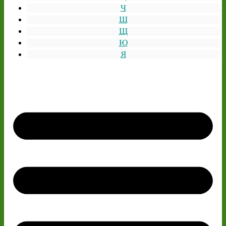
Ч
Ш
Щ
Ю
Я