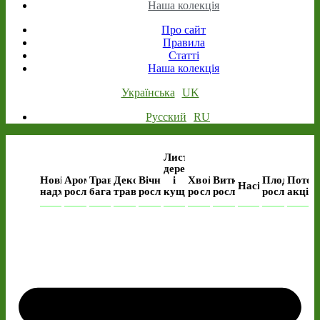
Наша колекція
Про сайт
Правила
Статті
Наша колекція
Українська
UK
Русский
RU
Листяні
дерева
Нові
Ароматичні
Трав’янисті
Декоративні
Вічнозелені
і
Хвойні
Виткі
Плодові
Поточ
Насіння
надходження
рослини
багаторічні
трави
рослини
кущі
рослини
рослини
рослини
акція