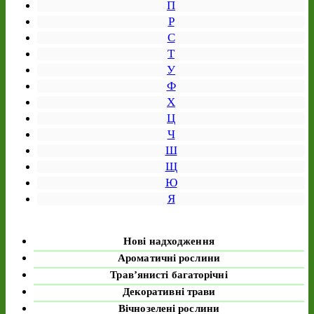
П
Р
С
Т
У
Ф
Х
Ц
Ч
Ш
Щ
Ю
Я
Нові надходження
Ароматичні рослини
Трав’янисті багаторічні
Декоративні трави
Вічнозелені рослини