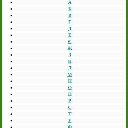
А
Б
В
Г
Д
Е
Є
Ж
З
К
Л
М
Н
О
П
Р
С
Т
У
Ф