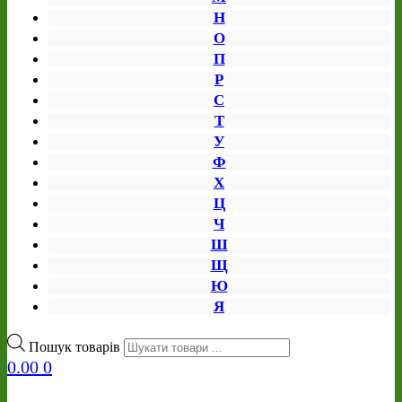
Н
О
П
Р
С
Т
У
Ф
Х
Ц
Ч
Ш
Щ
Ю
Я
Пошук товарів
0.00
0