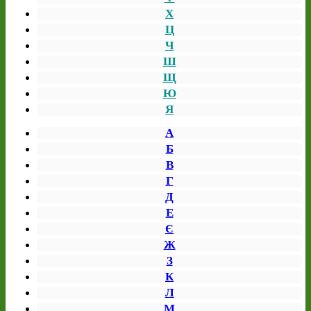
Х
Ц
Ч
Ш
Щ
Ю
Я
А
Б
В
Г
Д
Е
Є
Ж
З
К
Л
М