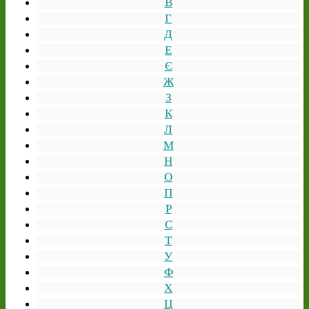
В
Г
Д
Е
Є
Ж
З
К
Л
М
Н
О
П
Р
С
Т
У
Ф
Х
Ц