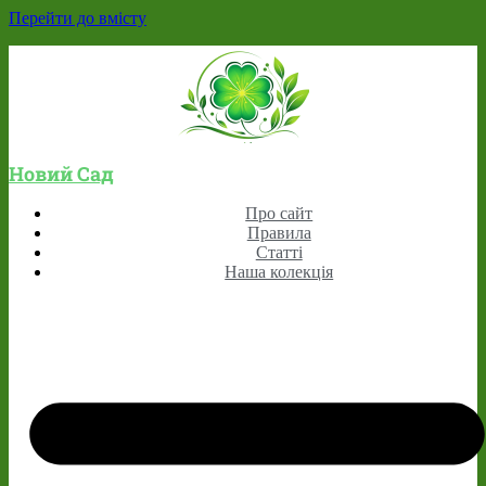
Перейти до вмісту
Новий Сад
Про сайт
Правила
Статті
Наша колекція