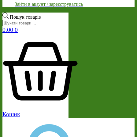
Зайти в акаунт / зареєструватись
Пошук товарів
0.00
0
Кошик