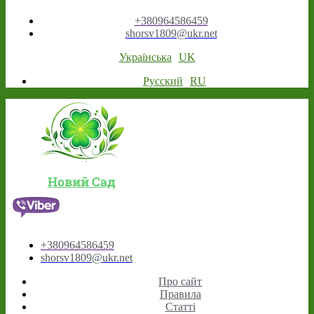
+380964586459
shorsv1809@ukr.net
Українська
UK
Русский
RU
Новий Сад
+380964586459
shorsv1809@ukr.net
Про сайт
Правила
Статті