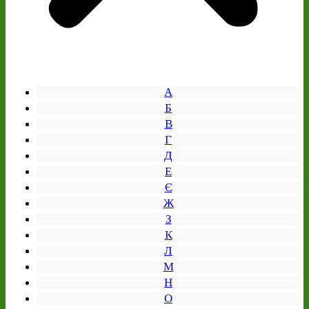
А
Б
В
Г
Д
Е
Є
Ж
З
К
Л
М
Н
О